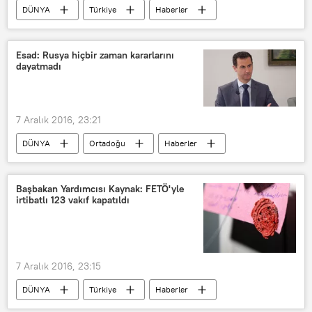
DÜNYA
Türkiye
Haberler
Ankara
Şırnak
Fethullah Gülen
BTK
Esad: Rusya hiçbir zaman kararlarını
dayatmadı
FETÖ/PDY
15 Temmuz darbe girişimi
7 Aralık 2016, 23:21
DÜNYA
Ortadoğu
Haberler
Rusya
Suriye
Beşar Esad
El Vatan
Başbakan Yardımcısı Kaynak: FETÖ'yle
irtibatlı 123 vakıf kapatıldı
7 Aralık 2016, 23:15
DÜNYA
Türkiye
Haberler
Veysi Kaynak
FETÖ
TBMM