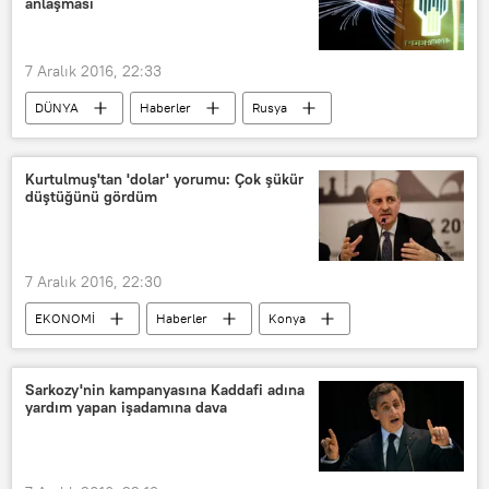
anlaşması
7 Aralık 2016, 22:33
DÜNYA
Haberler
Rusya
Vladimir Putin
Dmitriy Peskov
Rosneft
Kurtulmuş'tan 'dolar' yorumu: Çok şükür
düştüğünü gördüm
7 Aralık 2016, 22:30
EKONOMİ
Haberler
Konya
Numan Kurtulmuş
AK Parti
Dolar
Sarkozy'nin kampanyasına Kaddafi adına
yardım yapan işadamına dava