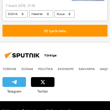
Metehan Demir
7 Aralık 2016, 21:18
DÜNYA
Haberler
Rusya
Lipetsk
Oleg Peşkov
Sergey İvanov
20 içerik daha
Türkiye
TÜRKIYE
DÜNYA
POLİTİKA
EKONOMİ
SAVUNMA
YAŞA
Telegram
Twitter