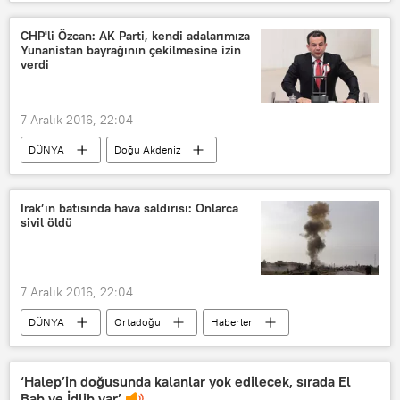
İtalya
Matteo Renzi
Sergo Mattarella
CHP'li Özcan: AK Parti, kendi adalarımıza
Yunanistan bayrağının çekilmesine izin
verdi
7 Aralık 2016, 22:04
DÜNYA
Doğu Akdeniz
Türkiye
Haberler
Yunanistan
Ümit Özdağ
Irak’ın batısında hava saldırısı: Onlarca
sivil öldü
Tanju Özcan
7 Aralık 2016, 22:04
DÜNYA
Ortadoğu
Haberler
Irak
Anbar
El Kaim
‘Halep’in doğusunda kalanlar yok edilecek, sırada El
Bab ve İdlib var’