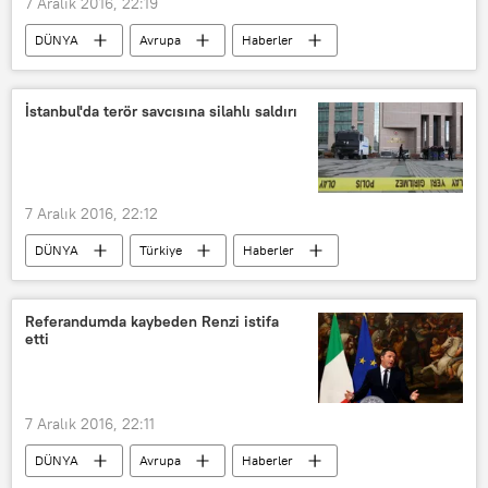
7 Aralık 2016, 22:19
DÜNYA
Avrupa
Haberler
Fransa
Libya
Lübnan
Nicolas Sarkozy
Muammer Kaddafi
İstanbul'da terör savcısına silahlı saldırı
Ziad Takieddine
7 Aralık 2016, 22:12
DÜNYA
Türkiye
Haberler
İstanbul
Çağlayan Adliyesi
Sultangazi
Silahlı saldırı
Referandumda kaybeden Renzi istifa
etti
Savcı
7 Aralık 2016, 22:11
DÜNYA
Avrupa
Haberler