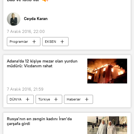
Ceyda Karan
7 Aralık 2016, 22:00
Programlar
EKSEN
Haberler
RADYO
Suriye
Halep
İdlib
El Bab
Adana'da 12 kişiye mezar olan yurdun
müdürü: Vicdanım rahat
Vladimir Putin
Sergey Lavrov
Donald Trump
Hüsnü Mahalli
Mike Pompeo
Mike Flynn
7 Aralık 2016, 21:59
DÜNYA
Türkiye
Haberler
Adana
Aladağ
İl Milli Eğitim Müdürlüğü
Yangın
Rusya’nın en zengin kadını İran’da
çarşafa girdi