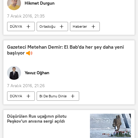
Hikmet Durgun
FETÖ/PDY
Ergenekon
15 Temmuz darbe girişimi
7 Aralık 2016, 21:35
Emniyet Genel Müdürlüğü (EGM)
DÜNYA
Ortadoğu
Haberler
Suriye
Halep
Zekeriya Abdulmecid
Ceyşul Suwar
Gazeteci Metehan Demir: El Bab'da her şey daha yeni
başlıyor
El Nusra
Yavuz Oğhan
7 Aralık 2016, 21:26
DÜNYA
Bi De Bunu Dinle
Programlar
Türkiye
GÖRÜŞ
Haberler
RADYO
Rusya
Düşürülen Rus uçağının pilotu
Peşkov'un anısına sergi açıldı
TÜRKİYE
Suriye
İran
El Bab
Beşar Esad