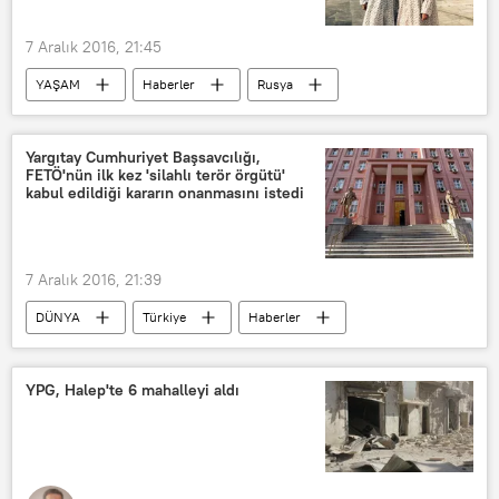
7 Aralık 2016, 21:45
YAŞAM
Haberler
Rusya
İran
Yuriy Lujkov
Yelena Baturina
Grigor Gazaryan
Yargıtay Cumhuriyet Başsavcılığı,
FETÖ'nün ilk kez 'silahlı terör örgütü'
çarşaf
kabul edildiği kararın onanmasını istedi
7 Aralık 2016, 21:39
DÜNYA
Türkiye
Haberler
Ankara
Erzincan
Fethullah Gülen
İlhan Cihaner
YPG, Halep'te 6 mahalleyi aldı
Saldıray Berk
Bayram Bozkurt
Milli Güvenlik Kurulu
TSK
Yargıtay
İçişleri Bakanlığı