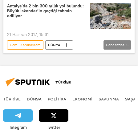
Demre
Antalya
Noel Baba
Antalya’da 2 bin 300 yıllık yol bulundu:
Büyük İskender’in geçtiği tahmin
Aziz Nikolas Kilisesi
ediliyor
21 Haziran 2017, 15:31
Cemil Karabayram
DÜNYA
Daha fazlası
5
YAŞAM
Türkiye
Haberler
Çevre
Termessos
Antalya
Türkiye
TÜRKIYE
DÜNYA
POLİTİKA
EKONOMİ
SAVUNMA
YAŞA
Telegram
Twitter