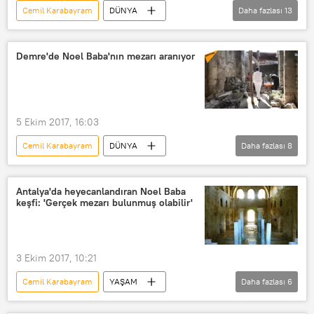
Cemil Karabayram
DÜNYA
Daha fazlası
13
YAŞAM
Türkiye
Analiz
GÖRÜŞ
Kültür & Sanat
Demre'de Noel Baba'nın mezarı aranıyor
Haberler
TÜRKİYE
Antalya
Demre
Aziz Nikolas Anıt Müzesi
Noel Baba Kilisesi
Süleyman Topçu
5 Ekim 2017, 16:03
Antalya Rölöve ve Anıtlar İl Müdürü
Cemil Karabayram
DÜNYA
Daha fazlası
8
Arkeolojik kazı
YAŞAM
Bilim
Türkiye
Kültür & Sanat
Haberler
Antalya'da heyecanlandıran Noel Baba
keşfi: 'Gerçek mezarı bulunmuş olabilir'
TÜRKİYE
Antalya
Demre
VİDEO
3 Ekim 2017, 10:21
Cemil Karabayram
YAŞAM
Daha fazlası
6
Kültür & Sanat
Haberler