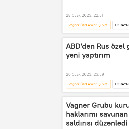
28 Ocak 2023, 22:31
Vagner Özel Askeri Şirketi
UKRAYNA
Janet Yellen
Rusya
ABD'den Rus özel g
yeni yaptırım
26 Ocak 2023, 23:39
Vagner Özel Askeri Şirketi
UKRAYNA
Vagner Grubu kuruc
haklarımı savunan 
saldırısı düzenledi