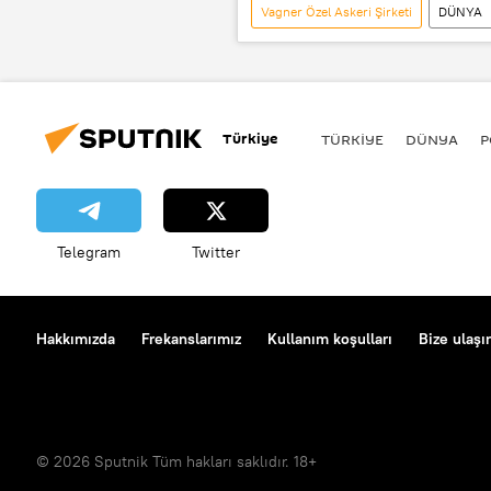
Vagner Özel Askeri Şirketi
DÜNYA
POLİTİKA
Rusya
A
Concord Catering
OOO Oboro
İnternet Araştırmaları Ajansı
Türkiye
TÜRKIYE
DÜNYA
P
Telegram
Twitter
Hakkımızda
Frekanslarımız
Kullanım koşulları
Bize ulaşı
© 2026 Sputnik Tüm hakları saklıdır. 18+