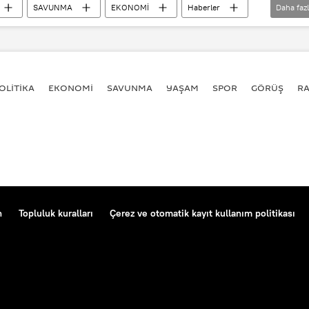
SAVUNMA
EKONOMİ
Haberler
Daha faz
BD
Donald Trump
Mike Pompeo
nlogistika
Gagarin Uçak Fabrikası
Concord Management and Consulting
OLİTİKA
EKONOMİ
SAVUNMA
YAŞAM
SPOR
GÖRÜŞ
R
n
Topluluk kuralları
Çerez ve otomatik kayıt kullanım politikası