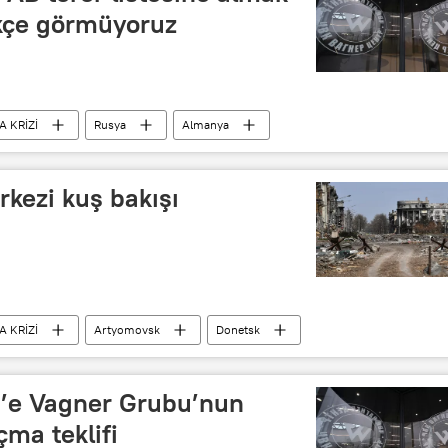
ekçe görmüyoruz
 KRİZİ
Rusya
Almanya
kezi kuş bakışı
 KRİZİ
Artyomovsk
Donetsk
en’e Vagner Grubu’nun
ma teklifi