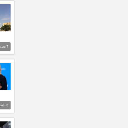
zlası
7
lası
6