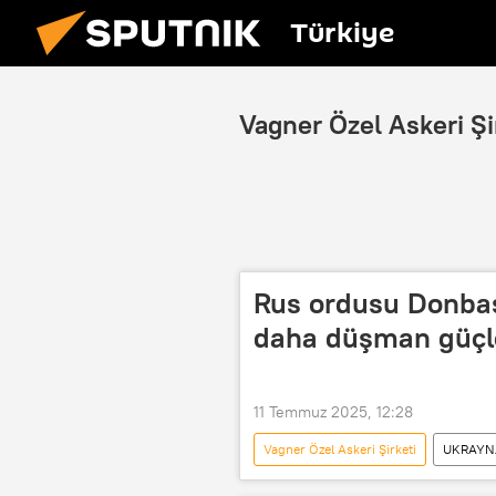
Türkiye
Vagner Özel Askeri Şi
Rus ordusu Donbass
daha düşman güçle
11 Temmuz 2025, 12:28
Vagner Özel Askeri Şirketi
UKRAYNA
Ukrayna
Rusya
Don