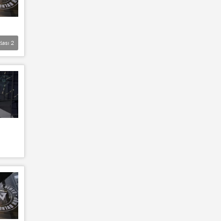
lası
2