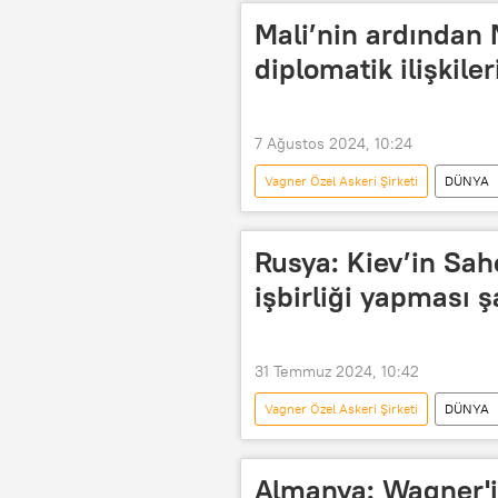
Mali’nin ardından 
diplomatik ilişkile
7 Ağustos 2024, 10:24
Vagner Özel Askeri Şirketi
DÜNYA
Mali
Teröre destek
Rusya Dışişleri Bakanlığı
Mari
Rusya: Kiev’in Sahe
işbirliği yapması şa
31 Temmuz 2024, 10:42
Vagner Özel Askeri Şirketi
DÜNYA
Mariya Zaharova
Ukrayna
Almanya: Wagner'i 