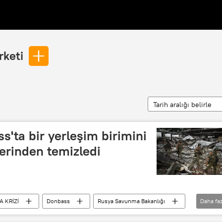
rketi
Tarih aralığı belirle
'ta bir yerleşim birimini
rinden temizledi
 KRİZİ
Donbass
Rusya Savunma Bakanlığı
Daha faz
etsk Halk Cumhuriyeti (DHC)