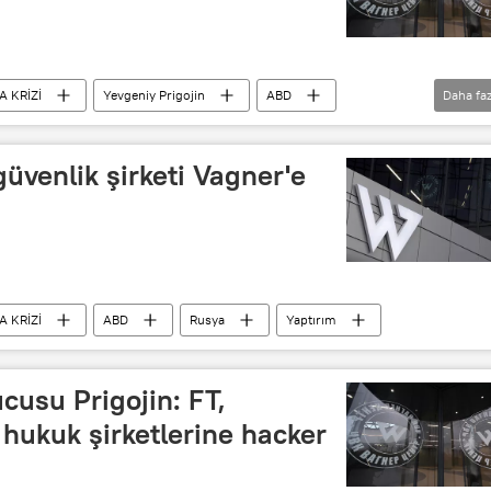
 KRİZİ
Yevgeniy Prigojin
ABD
Daha faz
üvenlik şirketi Vagner'e
 KRİZİ
ABD
Rusya
Yaptırım
usu Prigojin: FT,
hukuk şirketlerine hacker