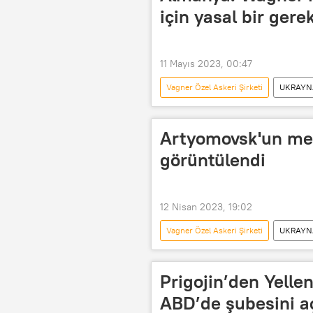
için yasal bir ger
11 Mayıs 2023, 00:47
Vagner Özel Askeri Şirketi
UKRAYNA
Artyomovsk'un mer
görüntülendi
12 Nisan 2023, 19:02
Vagner Özel Askeri Şirketi
UKRAYNA
Prigojin’den Yell
ABD’de şubesini aç