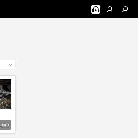
lası
3