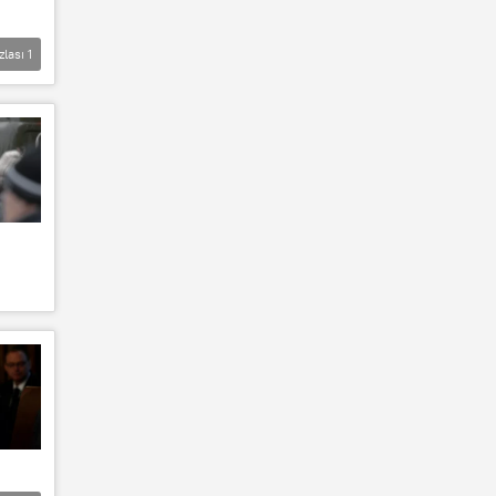
zlası
1