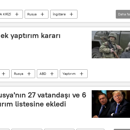
 KRİZİ
Rusya
İngiltere
Daha fa
ek yaptırım kararı
Rusya
ABD
Yaptırım
sya'nın 27 vatandaşı ve 6
ırım listesine ekledi