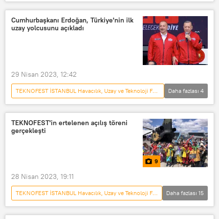
TÜRKİYE
TEKNOFEST
Türkiye
Marş
Bağımsızlık
Cumhurbaşkanı Erdoğan, Türkiye'nin ilk
uzay yolcusunu açıkladı
29 Nisan 2023, 12:42
TEKNOFEST İSTANBUL Havacılık, Uzay ve Teknoloji Festivali
Daha fazlası
4
POLİTİKA
Recep Tayyip Erdoğan
TEKNOFEST
Uzay yolculuğu
TEKNOFEST'in ertelenen açılış töreni
gerçekleşti
9
28 Nisan 2023, 19:11
TEKNOFEST İSTANBUL Havacılık, Uzay ve Teknoloji Festivali
Daha fazlası
15
Kızılelma
MULTİMEDYA