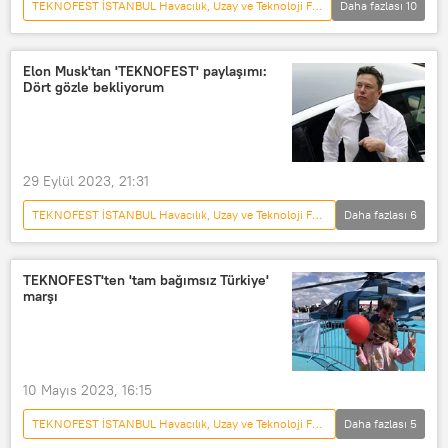
TEKNOFEST İSTANBUL Havacılık, Uzay ve Teknoloji Festivali
Daha fazlası
10
TÜRKİYE
Türkiye
İstanbul
İstanbul Valiliği
Elon Musk'tan 'TEKNOFEST' paylaşımı:
Dört gözle bekliyorum
İstanbul Büyükşehir Belediyesi (İBB)
TEKNOFEST
Tuzla
Gemi
Askeri gemi
gemi tersanesi
29 Eylül 2023, 21:31
TEKNOFEST İSTANBUL Havacılık, Uzay ve Teknoloji Festivali
Daha fazlası
6
DÜNYA
TEKNOFEST
Elon Musk
Elon musk
TEKNOFEST'ten 'tam bağımsız Türkiye'
marşı
Türkiye
Recep Tayyip Erdoğan
10 Mayıs 2023, 16:15
TEKNOFEST İSTANBUL Havacılık, Uzay ve Teknoloji Festivali
Daha fazlası
5