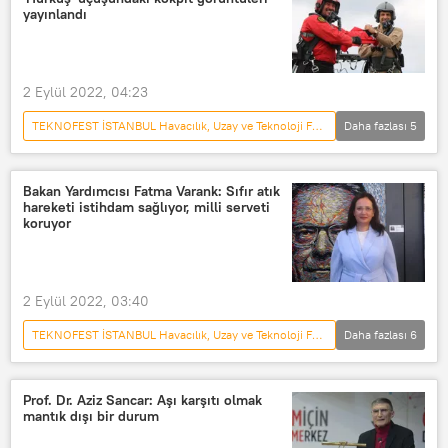
yayınlandı
2 Eylül 2022, 04:23
TEKNOFEST İSTANBUL Havacılık, Uzay ve Teknoloji Festivali
Daha fazlası
5
TÜRKİYE
HÜRKUŞ-C
Hürkuş
TEKNOFEST
Bakan Yardımcısı Fatma Varank: Sıfır atık
hareketi istihdam sağlıyor, milli serveti
Selçuk Bayraktar
koruyor
2 Eylül 2022, 03:40
TEKNOFEST İSTANBUL Havacılık, Uzay ve Teknoloji Festivali
Daha fazlası
6
TÜRKİYE
sıfır atık
atık
Çevre, Şehircilik ve İlkim Değişikliği Bakanlığı
Prof. Dr. Aziz Sancar: Aşı karşıtı olmak
mantık dışı bir durum
Fatma Varank
TEKNOFEST