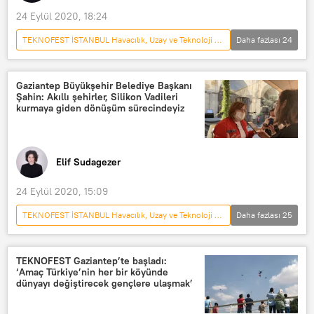
Ayşe Günay Bekar
Vasfi Kemal Bekar
24 Eylül 2020, 18:24
Alper Doruk Yıldız
inovasyon
TEKNOFEST İSTANBUL Havacılık, Uzay ve Teknoloji Festivali
Daha fazlası
24
Bilim
GÖRÜŞ
Türkiye
DÜNYA
Haberler
SAVUNMA
Gaziantep Büyükşehir Belediye Başkanı
Şahin: Akıllı şehirler, Silikon Vadileri
YAŞAM
Doğu Akdeniz
kurmaya giden dönüşüm sürecindeyiz
TÜRKİYE
Gaziantep
Mustafa Varank
Elif Sudagezer
Sanayi ve Teknoloji Bakanlığı
yerli üretim
Savunma
24 Eylül 2020, 15:09
Sanayi
Yerli sanayi
TEKNOFEST İSTANBUL Havacılık, Uzay ve Teknoloji Festivali
Daha fazlası
25
yerli ve milli ürünler
harekat
GÖRÜŞ
Türkiye
DÜNYA
Libya
Recep Tayyip Erdoğan
Haberler
SAVUNMA
TEKNOFEST Gaziantep’te başladı:
Teknoloji
Ar-Ge
Özel sektör
‘Amaç Türkiye’nin her bir köyünde
YAŞAM
TÜRKİYE
dünyayı değiştirecek gençlere ulaşmak’
genç
Bilim
Gaziantep
Fatma Şahin