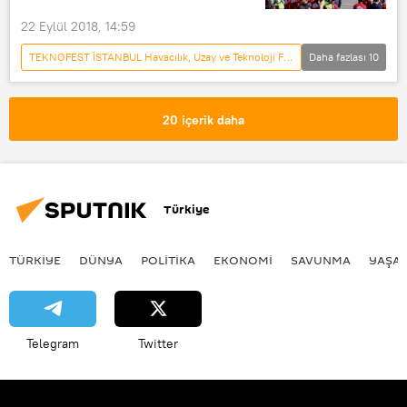
22 Eylül 2018, 14:59
TEKNOFEST İSTANBUL Havacılık, Uzay ve Teknoloji Festivali
Daha fazlası
10
DÜNYA
SAVUNMA
YAŞAM
Türkiye
EKONOMİ
Haberler
20 içerik daha
POLİTİKA
İstanbul
İstanbul Yeni Havalimanı
Recep Tayyip Erdoğan
Türkiye
TÜRKIYE
DÜNYA
POLİTİKA
EKONOMİ
SAVUNMA
YAŞA
Telegram
Twitter