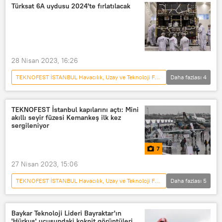
TEKNOFEST
Akıncı
Türksat 6A uydusu 2024'te fırlatılacak
SOLOTÜRK
SoloTürk
TB-3
SİHA
Silahlı İHA (SİHA)
İHA
Ücretsiz
Festival
28 Nisan 2023, 16:26
Atatürk Havalimanı
İstanbul
TEKNOFEST İSTANBUL Havacılık, Uzay ve Teknoloji Festivali
Daha fazlası
4
Türkiye
Türksat 6A
Uydu
fırlatma
YAŞAM
TEKNOFEST İstanbul kapılarını açtı: Mini
akıllı seyir füzesi Kemankeş ilk kez
sergileniyor
7
27 Nisan 2023, 15:06
TEKNOFEST İSTANBUL Havacılık, Uzay ve Teknoloji Festivali
Daha fazlası
5
MULTİMEDYA
Erteleme
Açılış
FOTOĞRAF
Füze
Baykar Teknoloji Lideri Bayraktar'ın
'Hürkuş' uçuşundaki kokpit görüntüleri