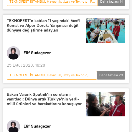
TEKNOFEST İSTANBUL Havacılık, Uzay ve Teknoloji Festivali
Daha fazlası
14
Türkiye
DÜNYA
Haberler
Cumhurbaşkanlığı
TEKNOFEST’e katılan 11 yaşındaki Vasfi
Kemal ve Alper Doruk: Yarışmacı değil
Recep Tayyip Erdoğan
TEKNOFEST
dünyayı değiştirme adayları
insansız hava aracı
Otomobil
Uçan otomobil
başarı
Elif Sudagezer
Gençlik
Ödül
Teknoloji
Bilim
25 Eylül 2020, 18:28
TEKNOFEST İSTANBUL Havacılık, Uzay ve Teknoloji Festivali
Daha fazlası
20
GÖRÜŞ
Türkiye
DÜNYA
Haberler
YAŞAM
TÜRKİYE
Bakan Varank Sputnik’in sorularını
yanıtladı: Dünya artık Türkiye’nin yerli-
Gaziantep
Yarışma
genç
milli ürünleri ve harekatlarını konuşuyor
tekerlekli sandalye
akü
Teknoloji
Üretim
Elif Sudagezer
yerli üretim
112 Acil Yardım