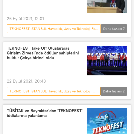
26 Eylül 2021, 12:01
TEKNOFEST İSTANBUL Havacılık, Uzay ve Teknoloji Festivali
Daha fazlası
7
KORONAVİRÜS
Aziz Sancar
açıklama
Aşı
TEKNOFEST
TEKNOFEST Take Off Uluslararası
Girişim Zirvesi’nde ödüller sahiplerini
TÜBİTAK
Kovid-19
buldu: Çekya birinci oldu
22 Eylül 2021, 20:48
TEKNOFEST İSTANBUL Havacılık, Uzay ve Teknoloji Festivali
Daha fazlası
2
TÜRKİYE
Ödül
TÜBİTAK ve Bayraktar'dan 'TEKNOFEST'
iddialarına yalanlama