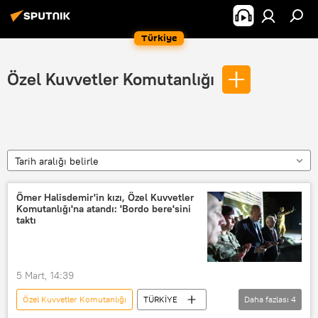
Türkiye
Özel Kuvvetler Komutanlığı
Tarih aralığı belirle
Ömer Halisdemir'in kızı, Özel Kuvvetler
Komutanlığı'na atandı: 'Bordo bere'sini
taktı
5 Mart, 14:39
Özel Kuvvetler Komutanlığı
TÜRKİYE
Daha fazlası
4