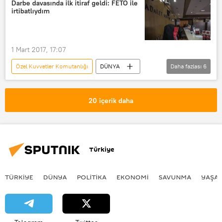
Hulusi Akar
Hakan Fidan
Darbe davasında ilk itiraf geldi: FETÖ ile
irtibatlıydım
Kübra Yavuz
Genelkurmay Başkanlığı
FETÖ
15 Temmuz darbe girişimi
1 Mart 2017, 17:07
Özel Kuvvetler Komutanlığı
DÜNYA
Daha fazlası
6
Türkiye
Haberler
TÜRKİYE
Bekir Kurt
Ömer Halisdemir
20 içerik daha
FETÖ
Türkiye
TÜRKIYE
DÜNYA
POLİTİKA
EKONOMİ
SAVUNMA
YAŞA