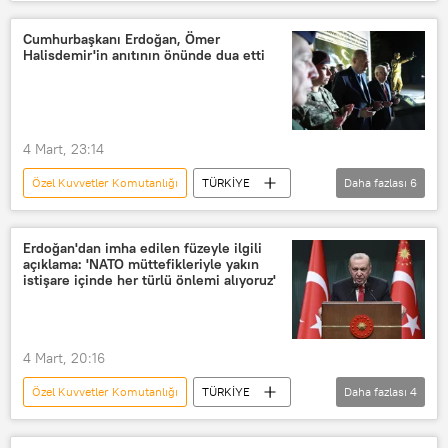
Ömer Halisdemir
FETÖ
Teğmen Elif Nur Halisdemir
Cumhurbaşkanı Erdoğan, Ömer
Halisdemir'in anıtının önünde dua etti
bordo bere
4 Mart, 23:14
Özel Kuvvetler Komutanlığı
TÜRKİYE
Daha fazlası
6
Türkiye
Ömer Halisdemir
Cevdet Yılmaz
Yaşar Güler
Erdoğan'dan imha edilen füzeyle ilgili
açıklama: 'NATO müttefikleriyle yakın
Milli Savunma Bakanı
istişare içinde her türlü önlemi alıyoruz'
Recep Tayyip Erdoğan
4 Mart, 20:16
Özel Kuvvetler Komutanlığı
TÜRKİYE
Daha fazlası
4
İran
NATO