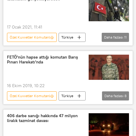
Sağlık Bilimleri Üniversitesi
Emeklilik
uzman çavuş
Asker
17 Ocak 2021, 11:41
Özel Kuvvetler Komutanlığı
Türkiye
Daha fazlası
11
DÜNYA
Haberler
SAVUNMA
TSK
Türk Silahlı Kuvvetleri
FETÖ'nün hapse attığı komutan Barış
Pınarı Harekatı'nda
Tatbikat
TÜRKİYE
Azerbaycan
Azeri
Asker
Kars
16 Ekim 2019, 10:22
Özel Kuvvetler Komutanlığı
Türkiye
Daha fazlası
8
DÜNYA
Haberler
İdris Acartürk
FETÖ
406 darbe sanığı hakkında 47 milyon
liralık tazminat davası
Kumpas
Barış Pınarı Harekatı
İzmir
Askeri Casusluk Davası