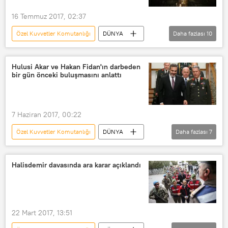
16 Temmuz 2017, 02:37
Özel Kuvvetler Komutanlığı
DÜNYA
Daha fazlası
10
Türkiye
Haberler
15 Temmuz darbe girişiminin birinci yılı
Hulusi Akar ve Hakan Fidan'ın darbeden
bir gün önceki buluşmasını anlattı
TÜRKİYE
Ankara
Ömer Halisdemir
Semih Terzi
15 Temmuz Demokrasi ve Milli Birlik Günü
7 Haziran 2017, 00:22
Resmi tören
Anma töreni
Özel Kuvvetler Komutanlığı
DÜNYA
Daha fazlası
7
Türkiye
Haberler
Darbe girişimi sonrası Türkiye
Halisdemir davasında ara karar açıklandı
TÜRKİYE
Hulusi Akar
Hakan Fidan
15 Temmuz darbe girişimi
22 Mart 2017, 13:51