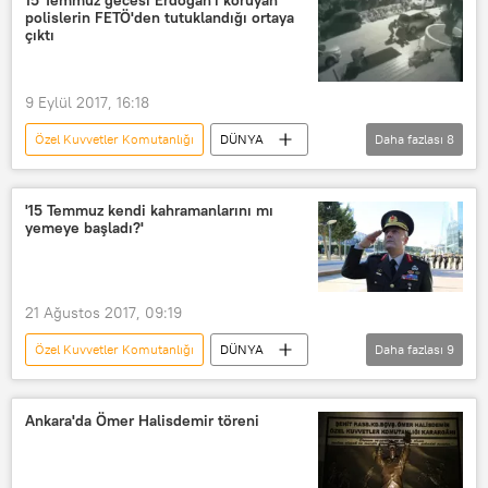
15 Temmuz gecesi Erdoğan'ı koruyan
polislerin FETÖ'den tutuklandığı ortaya
TÜRKİYE
Semih Terzi
çıktı
Uğur Dündar
Ömer Halisdemir
FETÖ/PDY
9 Eylül 2017, 16:18
Özel Kuvvetler Komutanlığı
DÜNYA
Daha fazlası
8
Türkiye
Haberler
Darbe girişimi sonrası Türkiye
'15 Temmuz kendi kahramanlarını mı
yemeye başladı?'
TÜRKİYE
Recep Tayyip Erdoğan
Emirşah Baştoğ
Şükrü Seymen
FETÖ/PDY
21 Ağustos 2017, 09:19
Özel Kuvvetler Komutanlığı
DÜNYA
Daha fazlası
9
SAVUNMA
Türkiye
Haberler
POLİTİKA
TÜRKİYE
Ankara'da Ömer Halisdemir töreni
Zekai Aksakallı
Ahmet Hakan
FETÖ
15 Temmuz darbe girişimi