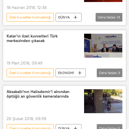
18 Haziran 2018, 12:34
Özel Kuvvetler Komutanlığı
DÜNYA
Daha fazlası
13
Türkiye
Haberler
TÜRKİYE
Gölbaşı
Akın Öztürk
Katar'ın özel kuvvetleri Türk
merkezinden çıkacak
Gökhan Şahin Sönmezateş
Hakan Evrim
Mehmet Partigöç
Murat Aygün
19 Mart 2018, 09:49
Polis Özel Harekât (PÖH)
Özel Kuvvetler Komutanlığı
EKONOMİ
Daha fazlası
3
Deniz Kuvvetleri Komutanlığı
Haberler
TÜRKİYE
Katar
Genelkurmay Başkanlığı
Aksakallı'nın Halisdemir'i alnından
15 Temmuz darbe girişimi
öptüğü an güvenlik kameralarında
20 Şubat 2018, 09:59
Özel Kuvvetler Komutanlığı
DÜNYA
Daha fazlası
6