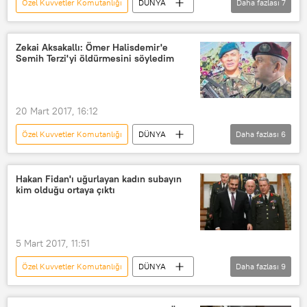
Özel Kuvvetler Komutanlığı
DÜNYA
Daha fazlası
7
Türkiye
Haberler
TÜRKİYE
Ömer Halisdemir
Fatih Şahin
Zekai Aksakallı: Ömer Halisdemir'e
Semih Terzi'yi öldürmesini söyledim
Ankara 14'üncü Ağır Ceza Mahkemesi
15 Temmuz darbe girişimi
20 Mart 2017, 16:12
Özel Kuvvetler Komutanlığı
DÜNYA
Daha fazlası
6
Türkiye
Haberler
TÜRKİYE
Zekai Aksakallı
Semih Terzi
Hakan Fidan'ı uğurlayan kadın subayın
kim olduğu ortaya çıktı
Ömer Halisdemir
5 Mart 2017, 11:51
Özel Kuvvetler Komutanlığı
DÜNYA
Daha fazlası
9
Türkiye
Haberler
TÜRKİYE