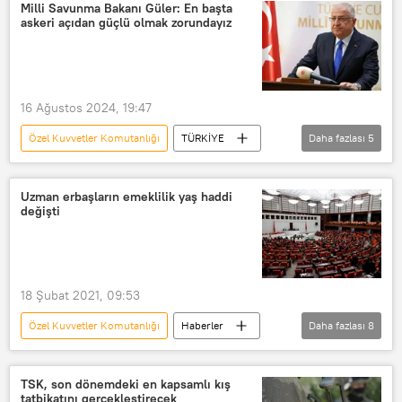
Recep Tayyip Erdoğan
Füze
Milli Savunma Bakanı Güler: En başta
askeri açıdan güçlü olmak zorundayız
16 Ağustos 2024, 19:47
Özel Kuvvetler Komutanlığı
TÜRKİYE
Daha fazlası
5
Milli Savunma Bakanlığı (MSB)
Milli Savunma Bakanlığı
Uzman erbaşların emeklilik yaş haddi
değişti
Milli Savunma Bakanı
Yaşar Güler
Özel kuvvetler
18 Şubat 2021, 09:53
Özel Kuvvetler Komutanlığı
Haberler
Daha fazlası
8
Türkiye
DÜNYA
TBMM
Türk Silahlı Kuvvetleri
TSK, son dönemdeki en kapsamlı kış
tatbikatını gerçekleştirecek