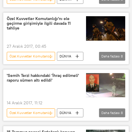
Türkiye
Haberler
TÜRKİYE
Zekai Aksakallı
Semih Terzi
Özel Kuvvetler Komutanlığı'nı ele
geçirme girişimiyle ilgili davada 11
Ömer Halisdemir
tahliye
27 Aralık 2017, 00:45
Özel Kuvvetler Komutanlığı
DÜNYA
Daha fazlası
8
Türkiye
Haberler
Ankara
Gölbaşı
Zekai Aksakallı
'Semih Terzi hakkındaki 'İhraç edilmeli'
raporu sümen altı edildi'
Semih Terzi
Ömer Halisdemir
FETÖ
14 Aralık 2017, 11:12
Özel Kuvvetler Komutanlığı
DÜNYA
Daha fazlası
8
Türkiye
Haberler
Darbe girişimi sonrası Türkiye