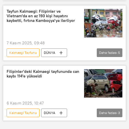
Ferdinand Marcos Jr
Filipinler
Meteoroloji
Fırtına
Asya
Tayfun Kalmaegi: Filipinler ve
Vietnam'da en az 193 kişi hayatını
Asya & Pasifik
Doğal afet
kaybetti, fırtına Kamboçya'ya ilerliyor
7 Kasım 2025, 09:48
Kalmaegi Tayfunu
DÜNYA
Daha fazlası
5
Asya & Pasifik
Vietnam
Filipinler
Kamboçya
LAOS
Filipinler'deki Kalmaegi tayfununda can
kaybı 114'e yükseldi
6 Kasım 2025, 10:47
Kalmaegi Tayfunu
DÜNYA
Daha fazlası
3
Ferdinand Marcos Jr
Filipinler