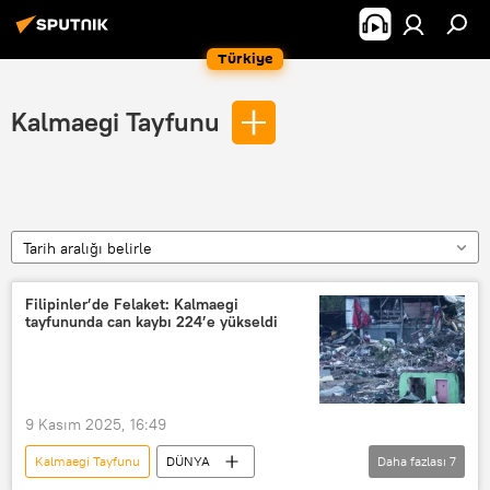
Türkiye
Kalmaegi Tayfunu
Tarih aralığı belirle
Filipinler’de Felaket: Kalmaegi
tayfununda can kaybı 224’e yükseldi
9 Kasım 2025, 16:49
Kalmaegi Tayfunu
DÜNYA
Daha fazlası
7