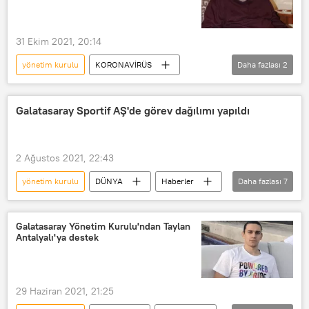
31 Ekim 2021, 20:14
yönetim kurulu
KORONAVİRÜS
Daha fazlası
2
Koronavirüs
öldü
Galatasaray Sportif AŞ'de görev dağılımı yapıldı
2 Ağustos 2021, 22:43
yönetim kurulu
DÜNYA
Haberler
Daha fazlası
7
Türkiye
SPOR
YAŞAM
Galatasaray
görev
Galatasaray Yönetim Kurulu'ndan Taylan
Antalyalı'ya destek
Burak Elmas
Fatih Terim
29 Haziran 2021, 21:25