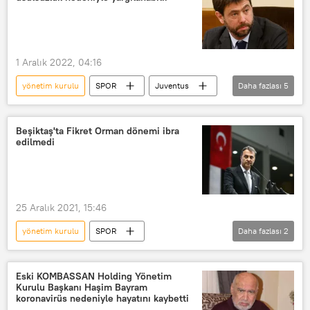
Mehmet Büyükekşi
Futbol
1 Aralık 2022, 04:16
yönetim kurulu
SPOR
Juventus
Daha fazlası
5
yönetim
Andrea Agnelli
Serie A
İtalya 1. Futbol Ligi (Serie A)
Beşiktaş'ta Fikret Orman dönemi ibra
edilmedi
mali kriz
25 Aralık 2021, 15:46
yönetim kurulu
SPOR
Daha fazlası
2
Fikret Orman
Beşiktaş
Haberler
Eski KOMBASSAN Holding Yönetim
Kurulu Başkanı Haşim Bayram
koronavirüs nedeniyle hayatını kaybetti