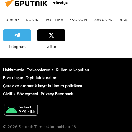
Türkiye
TÜRKIYE
DÜNYA
POLİTİKA
EKONOMİ
SAVUNMA
YAŞA
Telegram
Twitter
Hakkımızda
Frekanslarımız
Kullanım koşulları
Bize ulaşın
Topluluk kuralları
Çerez ve otomatik kayıt kullanım politikası
Gizlilik Sözleşmesi
Privacy Feedback
© 2026 Sputnik Tüm hakları saklıdır. 18+