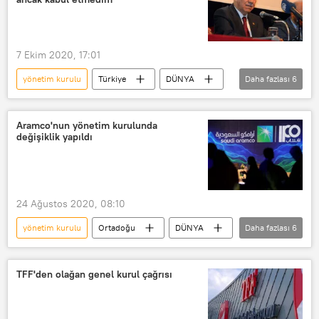
7 Ekim 2020, 17:01
yönetim kurulu
Türkiye
DÜNYA
Daha fazlası
6
Haberler
Cumhurbaşkanlığı
Bülent Arınç
SİNPAŞ
KAP
Aramco'nun yönetim kurulunda
değişiklik yapıldı
kabul
24 Ağustos 2020, 08:10
yönetim kurulu
Ortadoğu
DÜNYA
Daha fazlası
6
Haberler
EKONOMİ
Suudi Arabistan
Aramco
TFF'den olağan genel kurul çağrısı
Saudi Aramco
değişiklik