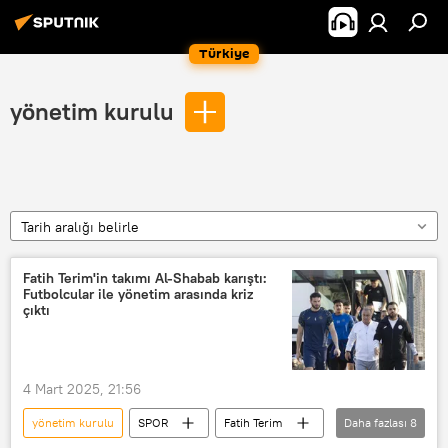
Türkiye
yönetim kurulu
Tarih aralığı belirle
Fatih Terim'in takımı Al-Shabab karıştı:
Futbolcular ile yönetim arasında kriz
çıktı
4 Mart 2025, 21:56
yönetim kurulu
SPOR
Fatih Terim
Daha fazlası
8