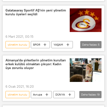
Haberler
Galatasaray
istifa
Galatasaray Sportif AŞ'nin yeni yönetim
kurulu üyeleri seçildi
6 Mart 2021, 00:15
yönetim kurulu
SPOR
YAŞAM
Daha fazlası
5
Haberler
Türk Telekom Stadı
Galatasaray Spor Kulübü
Almanya'da şirketlerin yönetim kurulları
erkek kulübü olmaktan çıkıyor: Kadın
Galatasaray Sportif AŞ
Toplantı
üye zorunlu oluyor
6 Ocak 2021, 16:20
yönetim kurulu
Avrupa
DÜNYA
Daha fazlası
19
Haberler
YAŞAM