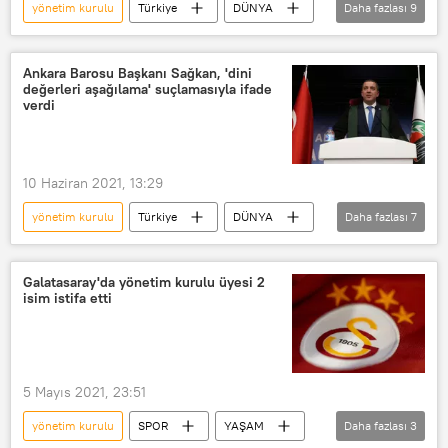
yönetim kurulu
Türkiye
DÜNYA
Daha fazlası
9
Haberler
SPOR
YAŞAM
Taylan Antalyalı
Gökkuşağı
Ankara Barosu Başkanı Sağkan, 'dini
değerleri aşağılama' suçlamasıyla ifade
LGBT
Tişört
Destek
verdi
Galatasaray SK
10 Haziran 2021, 13:29
yönetim kurulu
Türkiye
DÜNYA
Daha fazlası
7
Haberler
Ankara Barosu
Erinç Sağkan
ortak
Ali Erbaş
Galatasaray'da yönetim kurulu üyesi 2
isim istifa etti
hutbe
Soruşturma
5 Mayıs 2021, 23:51
yönetim kurulu
SPOR
YAŞAM
Daha fazlası
3