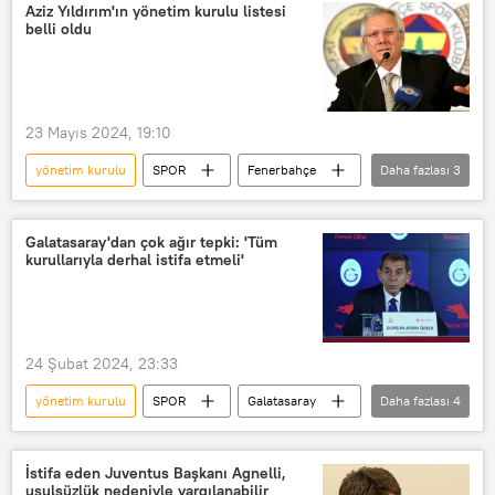
Aziz Yıldırım'ın yönetim kurulu listesi
belli oldu
23 Mayıs 2024, 19:10
yönetim kurulu
SPOR
Fenerbahçe
Daha fazlası
3
Aziz Yıldırım
Başkanlık seçimleri
Seçim
Galatasaray'dan çok ağır tepki: 'Tüm
kurullarıyla derhal istifa etmeli'
24 Şubat 2024, 23:33
yönetim kurulu
SPOR
Galatasaray
Daha fazlası
4
Yönetim
Türkiye Futbol Federasyonu (TFF)
İstifa eden Juventus Başkanı Agnelli,
usulsüzlük nedeniyle yargılanabilir