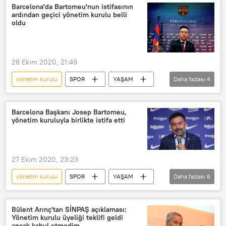
EKONOMİ
Barcelona'da Bartomeu'nun istifasının
ardından geçici yönetim kurulu belli
Sosyal Demokrat Parti (SPD)
oldu
Almanya
Hükümet
Bakanlar Kurulu
yasa
28 Ekim 2020, 21:49
kadın kotası
Şirket
şirketler
yönetim kurulu
SPOR
YAŞAM
Daha fazlası
4
kamu kurumları
kuruluş
Haberler
Barcelona
Kadın
Kadınlar
Erkek
Josep Maria Bartomeu
istifa
Erkekler
CEO
Barcelona Başkanı Josep Bartomeu,
yönetim kuruluyla birlikte istifa etti
Angela Merkel
27 Ekim 2020, 23:23
yönetim kurulu
SPOR
YAŞAM
Daha fazlası
6
Haberler
Barcelona
Josep Bartomeu
istifa
Bülent Arınç'tan SİNPAŞ açıklaması:
Yönetim kurulu üyeliği teklifi geldi
Lionel Messi
Yolsuzluk
ancak kabul etmedim