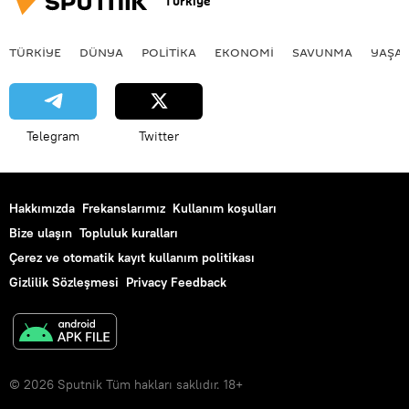
Türkiye
TÜRKIYE
DÜNYA
POLİTİKA
EKONOMİ
SAVUNMA
YAŞA
Telegram
Twitter
Hakkımızda
Frekanslarımız
Kullanım koşulları
Bize ulaşın
Topluluk kuralları
Çerez ve otomatik kayıt kullanım politikası
Gizlilik Sözleşmesi
Privacy Feedback
© 2026 Sputnik Tüm hakları saklıdır. 18+