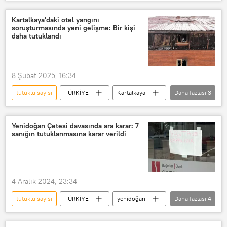
Terör saldırısı
Tutuklu
Kartalkaya'daki otel yangını
soruşturmasında yeni gelişme: Bir kişi
daha tutuklandı
8 Şubat 2025, 16:34
tutuklu sayısı
TÜRKİYE
Kartalkaya
Daha fazlası
3
Kartalkaya Kayak Merkezi
Grand Kartal Oteli
Yangın felaketi
Yenidoğan Çetesi davasında ara karar: 7
sanığın tutuklanmasına karar verildi
4 Aralık 2024, 23:34
tutuklu sayısı
TÜRKİYE
yenidoğan
Daha fazlası
4
Yenidoğan çetesi
Dava