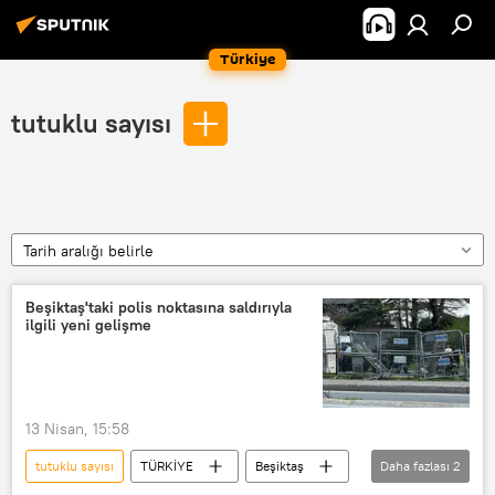
Türkiye
tutuklu sayısı
Tarih aralığı belirle
Beşiktaş'taki polis noktasına saldırıyla
ilgili yeni gelişme
13 Nisan, 15:58
tutuklu sayısı
TÜRKİYE
Beşiktaş
Daha fazlası
2