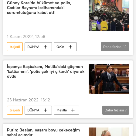
Ukrayna
OPEC
Güney Kore'de hükümet ve polis,
Cadılar Bayramı izdihamındaki
Petrol fiyatları
sorumluluğunu kabul etti
1 Kasım 2022, 12:58
trajedi
DÜNYA
Özür
Daha fazlası
12
Özür dilemek
itiraf
başbakan
İçişleri Bakanlığı
İspanya Başbakanı, Melilla'daki göçmen
'katliamını', 'polis çok iyi çıkardı' diyerek
Polis
Emniyet müdürü
övdü
Hükümet
Güney Kore
Seul
Cadılar Bayramı
izdiham
26 Haziran 2022, 16:12
Felaket
trajedi
DÜNYA
Melilla
Daha fazlası
7
İspanya
Fas
Göçmen
izdiham
Katliam
Putin: Beslan, yaşam boyu çekeceğim
şahsi acımdır