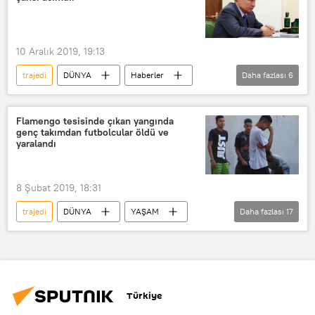
Pedro Sanchez
övgü
10 Aralık 2019, 19:13
trajedi
DÜNYA
Haberler
Daha fazlası
6
Vladimir Putin
Beslan
acı
Rusya
Terör
Çocuk
Flamengo tesisinde çıkan yangında
genç takımdan futbolcular öldü ve
yaralandı
8 Şubat 2019, 18:31
trajedi
DÜNYA
YAŞAM
Daha fazlası
17
SPOR
Haberler
Güney Amerika
Brezilya
Rio de Janeiro
Türkiye
Akbaba'nın Yuvası (Ninho do Urubu)