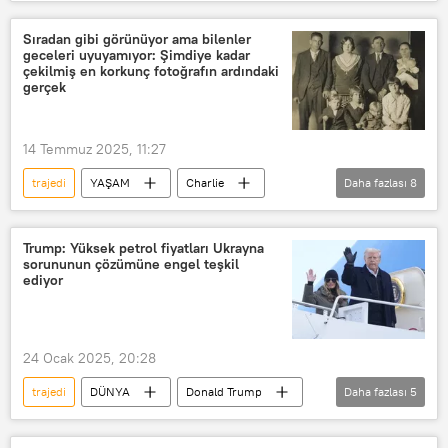
Rusya Devlet Duması
Kiev
Odessa
Batı
Nazizm
Sıradan gibi görünüyor ama bilenler
geceleri uyuyamıyor: Şimdiye kadar
çekilmiş en korkunç fotoğrafın ardındaki
gerçek
14 Temmuz 2025, 11:27
trajedi
YAŞAM
Charlie
Daha fazlası
8
Kuzey Karolina
Cinayet
seri cinayet
Aile
Katil
Trump: Yüksek petrol fiyatları Ukrayna
sorununun çözümüne engel teşkil
Seri katil
Katil zanlısı
katil
ediyor
24 Ocak 2025, 20:28
trajedi
DÜNYA
Donald Trump
Daha fazlası
5
ABD
Kuzey Carolina