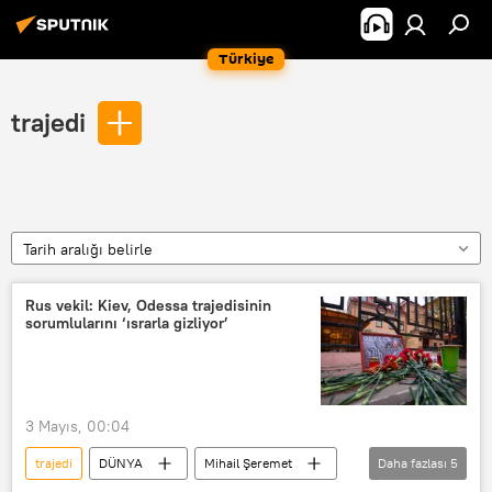
Türkiye
trajedi
Tarih aralığı belirle
Rus vekil: Kiev, Odessa trajedisinin
sorumlularını ‘ısrarla gizliyor’
3 Mayıs, 00:04
trajedi
DÜNYA
Mihail Şeremet
Daha fazlası
5