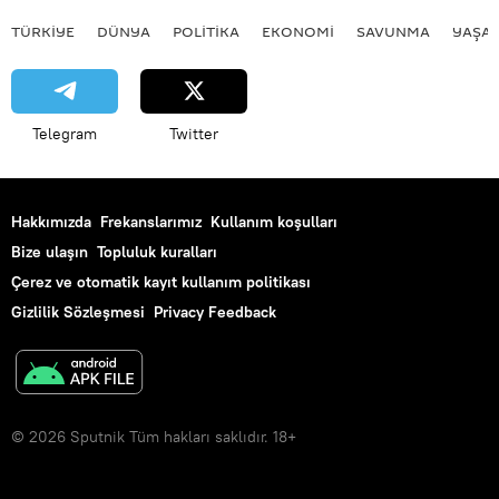
Christian Esmerio
Gabriel Batista
TÜRKIYE
DÜNYA
POLİTİKA
EKONOMİ
SAVUNMA
YAŞA
Arthur Antunes 'Zico' Coimbra
Bebeto
Romario
Ronaldinho
Pele
Telegram
Twitter
Vinicius Junior
Flamengo
Akbaba'nın Yuvası (Ninho do Urubu)
Fluminense
Hakkımızda
Frekanslarımız
Kullanım koşulları
Bize ulaşın
Topluluk kuralları
Çerez ve otomatik kayıt kullanım politikası
Gizlilik Sözleşmesi
Privacy Feedback
© 2026 Sputnik Tüm hakları saklıdır. 18+