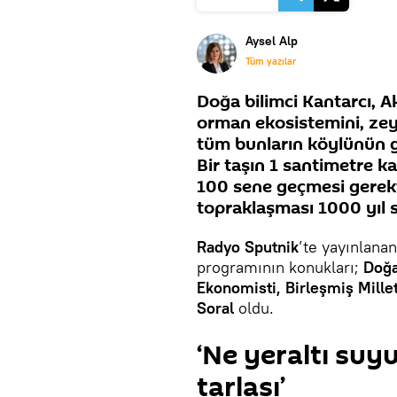
Aysel Alp
Tüm yazılar
Doğa bilimci Kantarcı, 
orman ekosistemini, zey
tüm bunların köylünün g
Bir taşın 1 santimetre k
100 sene geçmesi gerekti
topraklaşması 1000 yıl s
Radyo Sputnik
’te yayınlanan
programının konukları;
Doğa
Ekonomisti, Birleşmiş Mill
Soral
oldu.
‘Ne yeraltı suy
tarlası’