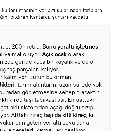
kullanılmasının yer altı sularından tarlalara
ini bildiren Kantarcı, şunları kaydetti:
nde. 200 metre. Bunu
yeraltı işletmesi
alıya mal oluyor.
Açık ocak
olarak
inizde geride koca bir kayalık ve de o
ış taş parçaları kalıyor.
yer kalmıyor. Bütün bu orman
ikleri
, tarım alanlarını uzun sürede yok
buradan göç etmesine sebep olacaktır.
lı kireç taşı tabakası var. En üstteki
 çatlaklı sistemden aşağı doğru sızıp
or. Alttaki kireç taşı da
killi kireç
, kil
e yukarıdan gelen yer altı suyu daha
sıyla
dereleri
, kaynakları besliyor.