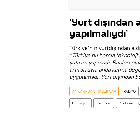
'Yurt dışından a
yapılmalıydı’
Türkiye’nin yurtdışından ald
“Türkiye bu borçla teknoloji
yatırım yapmadı. Bunları pla
artıran aynı anda katma değe
uygulamadı. Yurt dışından b
ANKARA'DAN HABER VAR
RADYO
Enflasyon
Ekonomi
Dış ticaret aç