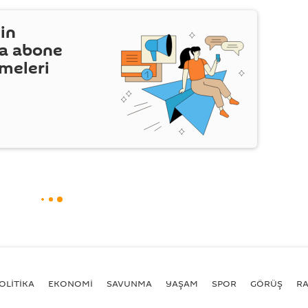
in
a abone
şmeleri
OLİTİKA
EKONOMİ
SAVUNMA
YAŞAM
SPOR
GÖRÜŞ
R