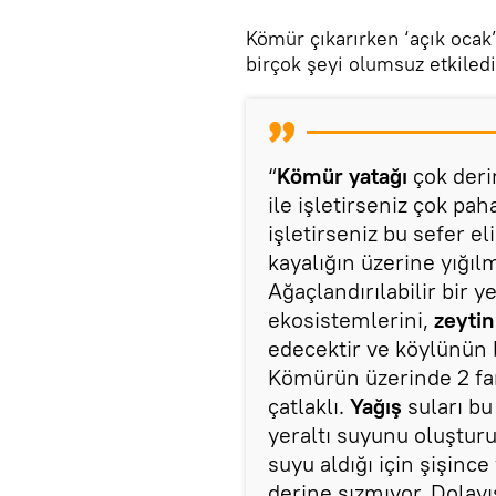
Kömür çıkarırken ‘açık ocak’ 
birçok şeyi olumsuz etkilediğ
“
Kömür yatağı
çok deri
ile işletirseniz çok pah
işletirseniz bu sefer el
kayalığın üzerine yığılm
Ağaçlandırılabilir bir 
ekosistemlerini,
zeytinl
edecektir ve köylünün 
Kömürün üzerinde 2 fark
çatlaklı.
Yağış
suları bu
yeraltı suyunu oluşturuy
suyu aldığı için şişinc
derine sızmıyor. Dolayı