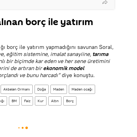
lınan borç ile yatırım
ığı borç ile yatırım yapmadığını savunan Soral,
ye, eğitim sistemine, imalat sanayiine,
tarıma
nlı bir biçimde kar eden ve her sene üretimini
rini de artıran bir
ekonomik model
orçlandı ve bunu harcadı”
diye konuştu.
Akbelen Ormanı
Doğa
Maden
Maden ocağı
ığı
BM
Faiz
Kur
Altın
Borç