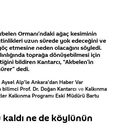
Akbelen Ormanı’ndaki ağaç kesiminin
tinlikleri uzun sürede yok edeceğini ve
öç etmesine neden olacağını söyledi.
alınlığında toprağa dönüşebilmesi için
ğini bildiren Kantarcı, “Akbelen'in
ürer” dedi.
Aysel Alp’le Ankara’dan Haber Var
 bilimci Prof. Dr. Doğan Kantarcı
ve
Kalkınma
etler Kalkınma Programı Eski Müdürü Bartu
u kaldı ne de köylünün