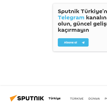
Sputnik Türkiye’n
Telegram
kanalın
olun, güncel geli
kaçırmayın
Abone ol
Türkiye
TÜRKIYE
DÜNYA
P