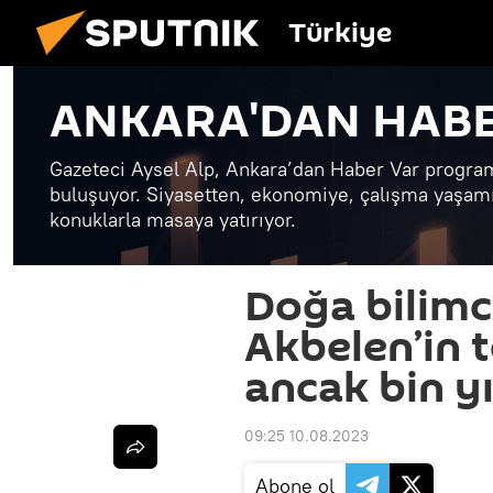
Türkiye
ANKARA'DAN HABE
Gazeteci Aysel Alp, Ankara’dan Haber Var programı
buluşuyor. Siyasetten, ekonomiye, çalışma yaşam
konuklarla masaya yatırıyor.
Doğa bilimci
Akbelen’in 
ancak bin y
09:25 10.08.2023
Abone ol