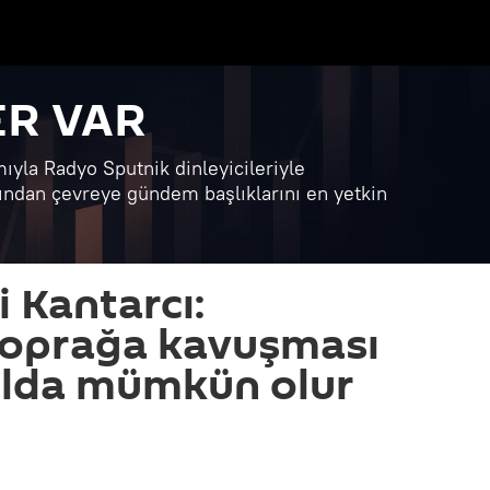
R VAR
yla Radyo Sputnik dinleyicileriyle
ından çevreye gündem başlıklarını en yetkin
 Kantarcı:
toprağa kavuşması
ılda mümkün olur