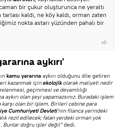
caman bir çukur oluşturunca ne yeraltı
 tarlası kaldı, ne köy kaldı, orman zaten
iğimiz nokta astarı yüzünden pahalı bir
ararına aykırı’
nın
kamu yararına
aykırı olduğunu dile getiren
eri kazanmak için
ekolojik
olarak maliyeti nedir
eslenmesi, geçinmesi ve devamlılığı
a aykırı olan şeyi yapamazsınız. Buradaki işlem
arşı olan bir işlem. Birileri cebine para
iye Cumhuriyeti Devleti
’nin filanca yerindeki
alık rezil edilecek; falan yerdeki orman yok
 Bunlar doğru işler değil”
dedi.