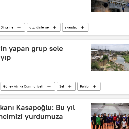
Dinleme
gizli dinleme
skandal
us yazılım
in yapan grup sele
ayıp
Güney Afrika Cumhuriyeti
Sel
Rahip
Kayıp
kanı Kasapoğlu: Bu yıl
ncimizi yurdumuza