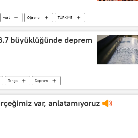
yurt
Öğrenci
TÜRKİYE
 6.7 büyüklüğünde deprem
Tonga
Deprem
erçeğimiz var, anlatamıyoruz