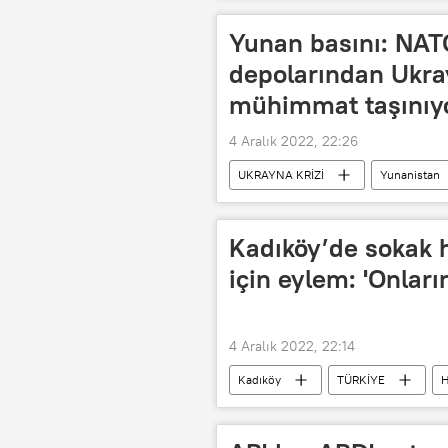
Yunan basını: NAT
depolarından Ukra
mühimmat taşınıy
4 Aralık 2022, 22:26
UKRAYNA KRİZİ
Yunanistan
Askeri yardım
Medya
Kadıköy’de sokak h
için eylem: 'Onları
4 Aralık 2022, 22:14
Kadıköy
TÜRKİYE
H
Hayvanlara şiddet