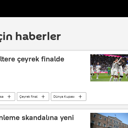
çin haberler
ltere çeyrek finalde
sa
Çeyrek final
Dünya Kupası
inleme skandalına yeni