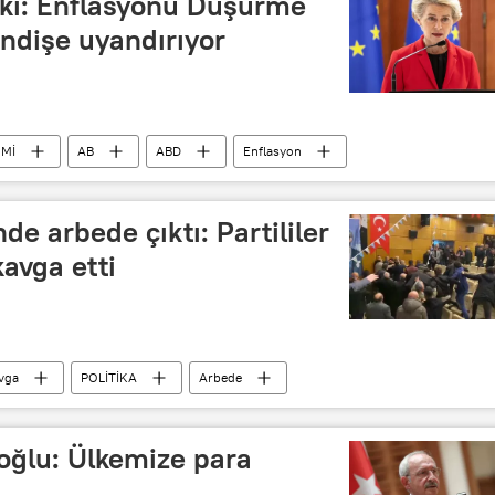
ki: Enflasyonu Düşürme
ndişe uyandırıyor
Mİ
AB
ABD
Enflasyon
nde arbede çıktı: Partililer
avga etti
vga
POLİTİKA
Arbede
roğlu: Ülkemize para