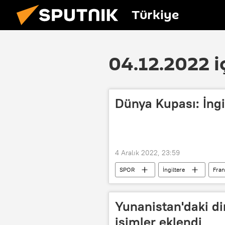
Türkiye
04.12.2022 i
Dünya Kupası: İngi
4 Aralık 2022, 23:59
SPOR
İngiltere
Fran
2022 Dünya Kupası
Yunanistan'daki d
isimler eklendi