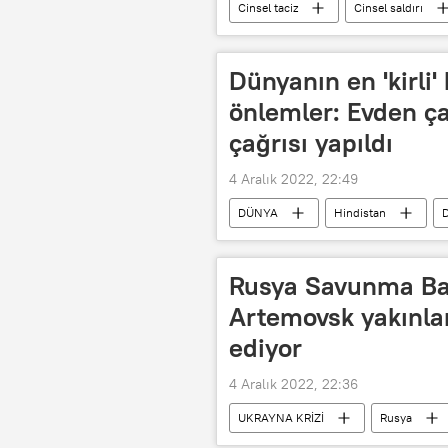
Cinsel taciz
Cinsel saldırı
Dünyanın en 'kirli'
önlemler: Evden ç
çağrısı yapıldı
4 Aralık 2022, 22:49
DÜNYA
Hindistan
D
Hükümet
Rusya Savunma Bak
Artemovsk yakınla
ediyor
4 Aralık 2022, 22:36
UKRAYNA KRİZİ
Rusya
Rusya Savunma Bakanlığı
Op