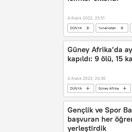
4 Aralık 2022, 23:51
DÜNYA
Yunanistan
Predator
Casus
Cas
Güney Afrika’da ay
kapıldı: 9 ölü, 15 k
4 Aralık 2022, 23:30
DÜNYA
Güney Afrika
nehir
Ayin
Ölü
Gençlik ve Spor Ba
başvuran her öğre
yerleştirdik