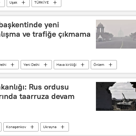
Uşak
TÜRKİYE
 başkentinde yeni
alışma ve trafiğe çıkmama
elhi
Yeni Delhi
Hava kirliliği
Önlem
anlığı: Rus ordusu
rında taarruza devam
Konaşenkov
Ukrayna
erasyon