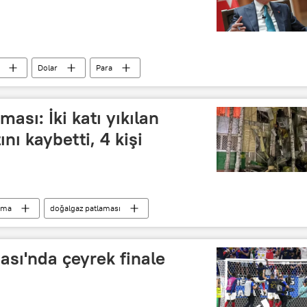
Dolar
Para
ası: İki katı yıkılan
nı kaybetti, 4 kişi
ama
doğalgaz patlaması
sı'nda çeyrek finale