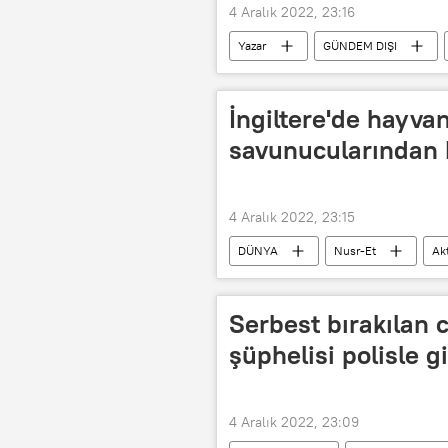
4 Aralık 2022, 23:16
Yazar
GÜNDEM DIŞI
İngiltere'de hayvan
savunucularından 
4 Aralık 2022, 23:15
DÜNYA
Nusr-Et
Akt
Londra
Baskın
Serbest bırakılan c
şüphelisi polisle 
4 Aralık 2022, 23:09