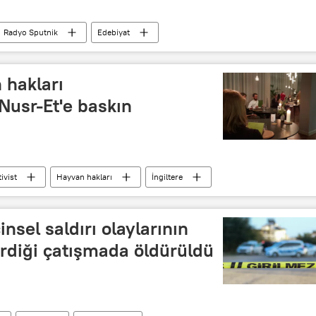
Radyo Sputnik
Edebiyat
 hakları
Nusr-Et'e baskın
ivist
Hayvan hakları
İngiltere
insel saldırı olaylarının
girdiği çatışmada öldürüldü