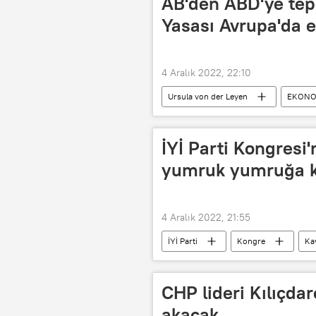
AB'den ABD'ye tep
Yasası Avrupa'da e
4 Aralık 2022, 22:10
Ursula von der Leyen
EKONO
İYİ Parti Kongresi'
yumruk yumruğa k
4 Aralık 2022, 21:55
İYİ Parti
Kongre
Ka
CHP lideri Kılıçda
akacak