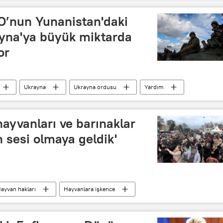
O’nun Yunanistan'daki
yna'ya büyük miktarda
or
Ukrayna
Ukrayna ordusu
Yardım
ayvanları ve barınaklar
n sesi olmaya geldik'
ayvan hakları
Hayvanlara işkence