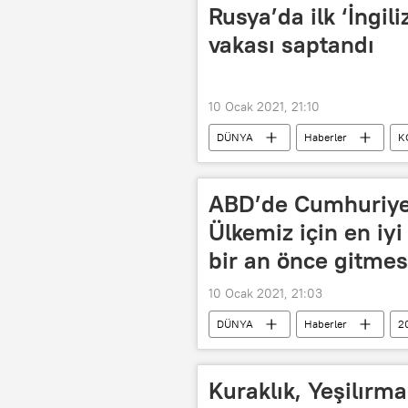
Kredi kartı
Yasak
Rusya’da ilk ‘İngil
vakası saptandı
10 Ocak 2021, 21:10
DÜNYA
Haberler
K
Koronavirüs
mutasyon
ABD’de Cumhuriye
Ülkemiz için en iyi
bir an önce gitmes
10 Ocak 2021, 21:03
DÜNYA
Haberler
2
ABD
Cumhuriyetçi Parti
Kuraklık, Yeşilırma