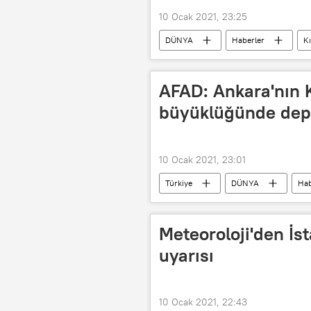
10 Ocak 2021, 23:25
DÜNYA
Haberler
Kı
AFAD: Ankara'nın K
büyüklüğünde dep
10 Ocak 2021, 23:01
Türkiye
DÜNYA
Hab
AFAD
Deprem
Meteoroloji'den İst
uyarısı
10 Ocak 2021, 22:43