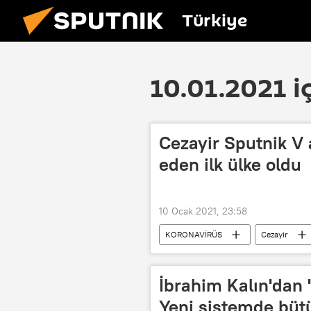
Türkiye
10.01.2021 i
Cezayir Sputnik V a
eden ilk ülke oldu
10 Ocak 2021, 23:58
KORONAVİRÜS
Cezayir
İbrahim Kalın'dan 
Yeni sistemde bütü