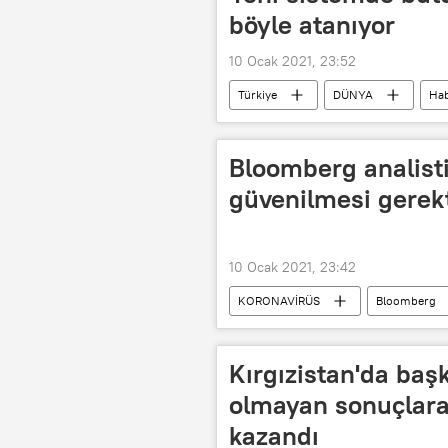
böyle atanıyor
10 Ocak 2021, 23:52
Türkiye
DÜNYA
Hab
CNN TÜRK
canlı
Bloomberg analist
güvenilmesi gerekt
10 Ocak 2021, 23:42
KORONAVİRÜS
Bloomberg
Sputnik V
Kırgızistan'da başk
olmayan sonuçlara
kazandı