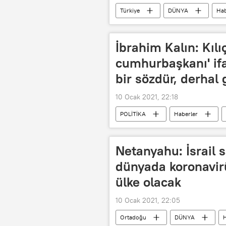
Türkiye
DÜNYA
Hab
Meteoroloji Genel Müdürlüğü
İbrahim Kalın: Kıl
cumhurbaşkanı' ifa
bir sözdür, derhal 
10 Ocak 2021, 22:18
POLİTİKA
Haberler
İbrahim Kalın
Netanyahu: İsrail 
dünyada koronavirü
ülke olacak
10 Ocak 2021, 22:05
Ortadoğu
DÜNYA
H