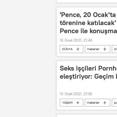
Benyamin Netanyahu
Korona
'Pence, 20 Ocak'ta
törenine katılacak
Pence ile konuşma
10 Ocak 2021, 21:48
DÜNYA
Haberler
2
ABD
Donald Trump
ABD 2020 Başkanlık seçimleri
Seks işçileri Pornh
eleştiriyor: Geçim
10 Ocak 2021, 21:36
YAŞAM
Haberler
p
Discovery Communications