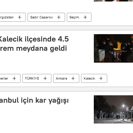
rgızistan
Sadır Caparov
Seçim
alecik ilçesinde 4.5
rem meydana geldi
erler
TÜRKİYE
Ankara
Kalecik
anbul için kar yağışı