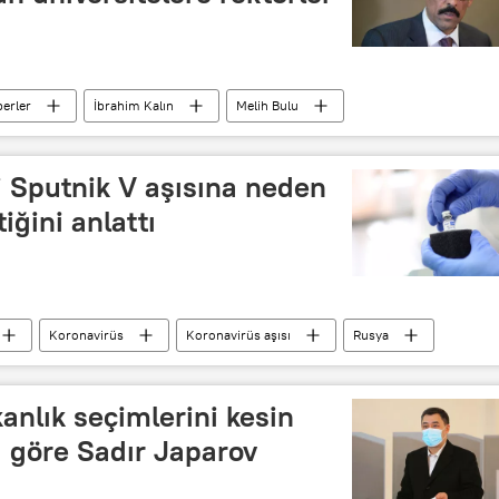
erler
İbrahim Kalın
Melih Bulu
i Sputnik V aşısına neden
iğini anlattı
Koronavirüs
Koronavirüs aşısı
Rusya
anlık seçimlerini kesin
 göre Sadır Japarov