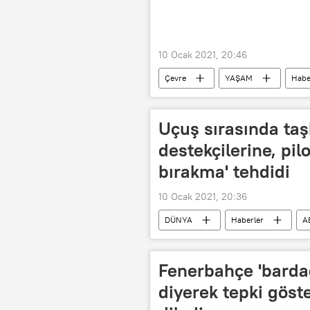
10 Ocak 2021, 20:46
Çevre
YAŞAM
Habe
Yeşilırmak Nehri
Kuraklık
Uçuş sırasında taş
destekçilerine, pilo
bırakma' tehdidi
10 Ocak 2021, 20:36
DÜNYA
Haberler
A
Anons
Fenerbahçe 'bardağ
diyerek tepki göst