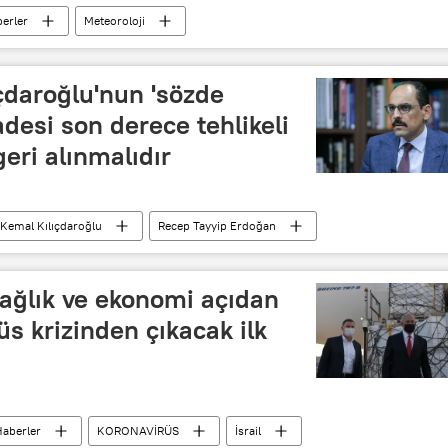
erler
Meteoroloji
İstanbul
Kar
ıçdaroğlu'nun 'sözde
desi son derece tehlikeli
geri alınmalıdır
Kemal Kılıçdaroğlu
Recep Tayyip Erdoğan
sağlık ve ekonomi açıdan
s krizinden çıkacak ilk
aberler
KORONAVİRÜS
İsrail