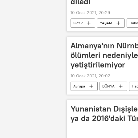
diledi
10 Ocak 2021, 20:29
SPOR
YAŞAM
Habe
Fatih Karagümrük Spor
Kony
Almanya'nın Nürnb
ölümleri nedeniyle
yetiştirilemiyor
10 Ocak 2021, 20:02
Avrupa
DÜNYA
Hab
Nürnberg
Koronavirüs
Yunanistan Dışişle
ya da 2016'daki Tü