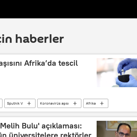
çin haberler
şısını Afrika’da tescil
Sputnik V
Koronavirüs aşısı
Afrika
'Melih Bulu' açıklaması:
n üniversitelere rektörler