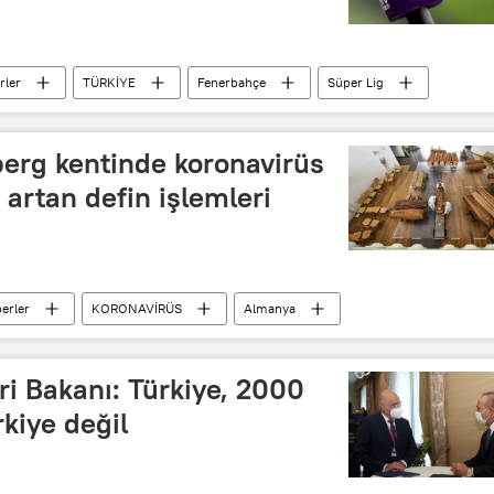
rler
TÜRKİYE
Fenerbahçe
Süper Lig
aspor
beINSPORTS
erg kentinde koronavirüs
 artan defin işlemleri
erler
KORONAVİRÜS
Almanya
Cenaze
defin
ri Bakanı: Türkiye, 2000
rkiye değil