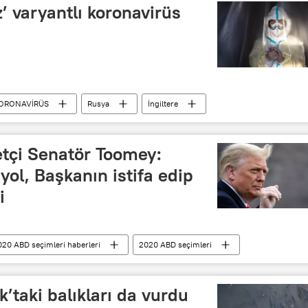
iz’ varyantlı koronavirüs
ORONAVİRÜS
Rusya
İngiltere
vaka
tçi Senatör Toomey:
 yol, Başkanın istifa edip
i
020 ABD seçimleri haberleri
2020 ABD seçimleri
ABD Kongresi
Donald Trump
istifa
k’taki balıkları da vurdu