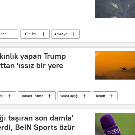
rler
TÜRKİYE
Amasya
Toplu balık ölümleri
kınlık yapan Trump
ttan 'ıssız bir yere
BD
Donald Trump
yolcu uçağı
Tehdit
ı taşıran son damla'
erdi, BeIN Sports özür