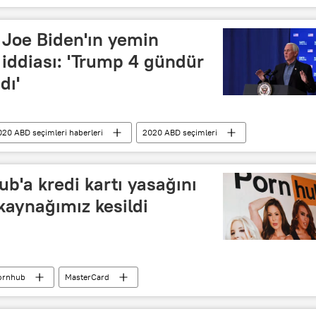
virüs
 Joe Biden'ın yemin
' iddiası: 'Trump 4 gündür
dı'
020 ABD seçimleri haberleri
2020 ABD seçimleri
Joe Biden
Mike Pence
Yemin töreni
ub'a kredi kartı yasağını
 kaynağımız kesildi
ornhub
MasterCard
çocuk istismarı
Tecavüz
Seks işçisi