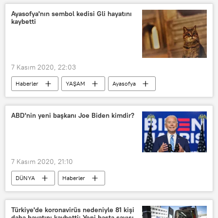
Rusya
Recep Tayyip Erdoğan
Ayasofya'nın sembol kedisi Gli hayatını
kaybetti
Vladimir Putin
Dağlık Karabağ
Telefon görüşmesi
7 Kasım 2020, 22:03
Haberler
YAŞAM
Ayasofya
Gli
İstanbul
Ali Yerlikaya
öldü
ABD'nin yeni başkanı Joe Biden kimdir?
7 Kasım 2020, 21:10
DÜNYA
Haberler
2020 ABD seçimleri
ABD
Joe Biden
Türkiye'de koronavirüs nedeniyle 81 kişi
daha hayatını kaybetti: Yeni hasta sayısı