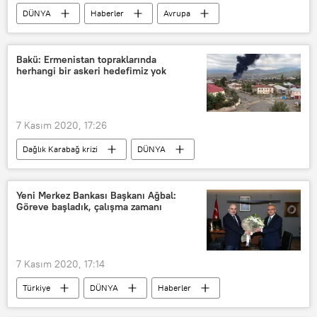
DÜNYA
Haberler
Avrupa
Fransa
Lyon
Yunan Ortodoks Kilisesi
Saldırı
Bakü: Ermenistan topraklarında
herhangi bir askeri hedefimiz yok
Gözaltı
Şüpheli
7 Kasım 2020, 17:26
Dağlık Karabağ krizi
DÜNYA
Haberler
Azerbaycan
Dağlık Karabağ
Ermenistan
Yeni Merkez Bankası Başkanı Ağbal:
Göreve başladık, çalışma zamanı
bombardıman
Azerbaycan Savunma Bakanlığı
7 Kasım 2020, 17:14
Türkiye
DÜNYA
Haberler
Merkez Bankası
TCMB