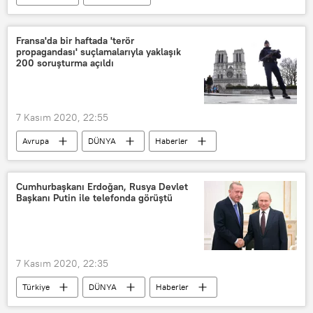
2020 ABD seçimleri
2020 ABD seçimleri haberleri
ABD
Fransa'da bir haftada 'terör
propagandası' suçlamalarıyla yaklaşık
Joe Biden
200 soruşturma açıldı
ABD 2020 Başkanlık seçimleri
Kutlama
7 Kasım 2020, 22:55
Avrupa
DÜNYA
Haberler
Fransa
Samuel Paty
Terör propagandası
Soruşturma
Cumhurbaşkanı Erdoğan, Rusya Devlet
Başkanı Putin ile telefonda görüştü
7 Kasım 2020, 22:35
Türkiye
DÜNYA
Haberler
Dağlık Karabağ krizi
TÜRKİYE