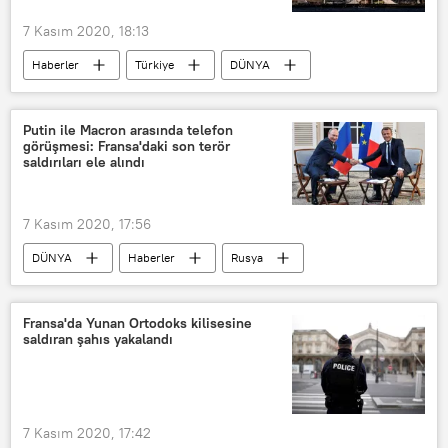
7 Kasım 2020, 18:13
Haberler
Türkiye
DÜNYA
Avrupa
Avrupa Konseyi Parlamenter Meclisi
Putin ile Macron arasında telefon
görüşmesi: Fransa'daki son terör
Ayasofya
Recep Tayyip Erdoğan
saldırıları ele alındı
Ayrımcılık
7 Kasım 2020, 17:56
DÜNYA
Haberler
Rusya
Fransa
Vladimir Putin
Emmanuel Macron
Terörle mücadele
Fransa'da Yunan Ortodoks kilisesine
saldıran şahıs yakalandı
terör saldırıları
Telefon görüşmesi
Kremlin
7 Kasım 2020, 17:42