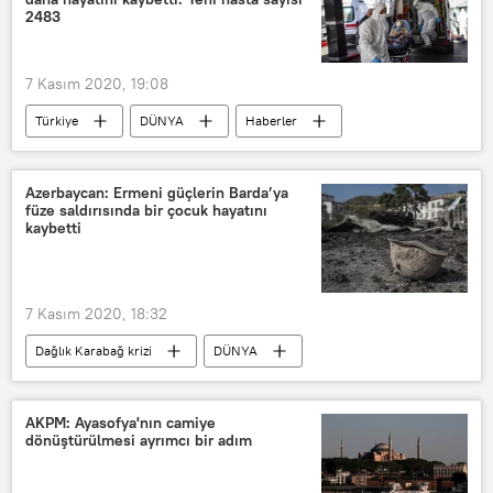
ABD 2020 Başkanlık seçimleri
2483
Donald Trump
7 Kasım 2020, 19:08
Türkiye
DÜNYA
Haberler
KORONAVİRÜS
Türkiye’de Kovid-19 salgını
TÜRKİYE
Azerbaycan: Ermeni güçlerin Barda’ya
füze saldırısında bir çocuk hayatını
Koronavirüs
Sağlık Bakanı
kaybetti
vaka
Salgın
Fahrettin Koca
Koronavirüs aşısı
7 Kasım 2020, 18:32
Dağlık Karabağ krizi
DÜNYA
Haberler
Azerbaycan
Ermenistan
füze saldırısı
AKPM: Ayasofya'nın camiye
dönüştürülmesi ayrımcı bir adım
Hasar
Çocuk