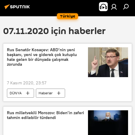
Türkiye
07.11.2020 için haberler
Rus Senatör Kosaçev: ABD’nin yeni
başkanı, yeni ve giderek çok kutuplu
hale gelen bir dünyada çalışmak
zorunda
7 Kasım 2020, 23:57
DÜNYA
Haberler
2020 ABD seçimleri
Rusya
Konstantin Kosaçev
Joe Biden
Rus milletvekili Morozov: Biden’in zaferi
tahmin edilebilir türdendi
Federasyon Konseyi Dış İlişkiler Komitesi
Donald Trump
çok kutuplu dünya