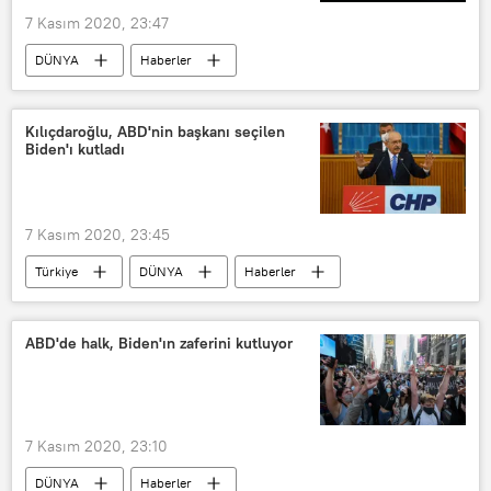
ABD 2020 Başkanlık seçimleri
7 Kasım 2020, 23:47
DÜNYA
Haberler
2020 ABD seçimleri
Anton Morozov
Joe Biden
Donald Trump
Kılıçdaroğlu, ABD'nin başkanı seçilen
Biden'ı kutladı
Seçim
zafer
ABD 2020 Başkanlık seçimleri
Rusya parlamentosunun alt kanadı Duma
7 Kasım 2020, 23:45
Rusya
Türkiye
DÜNYA
Haberler
TÜRKİYE
ABD
ABD 2020 Başkanlık seçimleri
CHP
ABD'de halk, Biden'ın zaferini kutluyor
Kemal Kılıçdaroğlu
Joe Biden
Kamala Harris
7 Kasım 2020, 23:10
DÜNYA
Haberler