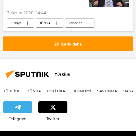
7 Kasım 2020, 14:44
Türkiye
DÜNYA
Haberler
AK Parti
Mehmet Metiner
Star Gazetesi
Koronavirüs
20 içerik daha
Belirti
Ateş
Türkiye
TÜRKIYE
DÜNYA
POLİTİKA
EKONOMİ
SAVUNMA
YAŞA
Telegram
Twitter