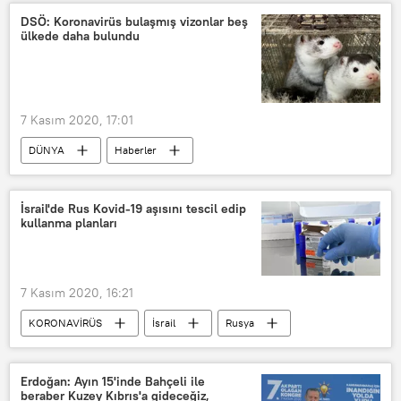
Naci Ağbal
Murat Uysal
DSÖ: Koronavirüs bulaşmış vizonlar beş
ülkede daha bulundu
Twitter
7 Kasım 2020, 17:01
DÜNYA
Haberler
Koronavirüs
Vizon
Hollanda
Danimarka
İtalya
İspanya
İsrail'de Rus Kovid-19 aşısını tescil edip
kullanma planları
ABD
İsveç
Dünya Sağlık Örgütü (WHO)
7 Kasım 2020, 16:21
KORONAVİRÜS
İsrail
Rusya
Koronavirüs
Aşı
Sputnik V
Erdoğan: Ayın 15'inde Bahçeli ile
beraber Kuzey Kıbrıs'a gideceğiz,