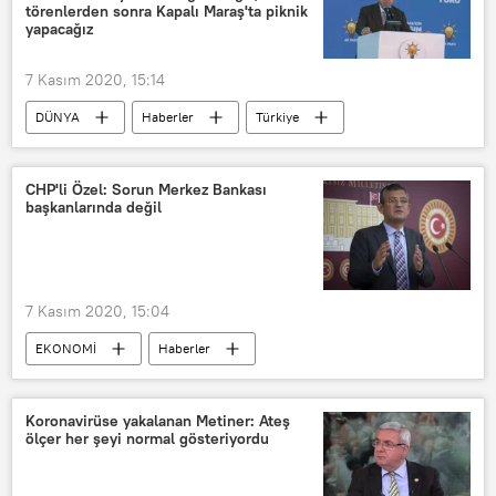
törenlerden sonra Kapalı Maraş'ta piknik
yapacağız
7 Kasım 2020, 15:14
DÜNYA
Haberler
Türkiye
Recep Tayyip Erdoğan
Kahramanmaraş
Devlet Bahçeli
CHP'li Özel: Sorun Merkez Bankası
başkanlarında değil
AK Parti
MHP
Kuzey Kıbrıs
Kapalı Maraş
piknik
7 Kasım 2020, 15:04
EKONOMİ
Haberler
Özgür Özel
Merkez Bankası
Murat Uysal
Naci Ağbal
Koronavirüse yakalanan Metiner: Ateş
ölçer her şeyi normal gösteriyordu
Eleştiri