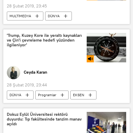
28 Şubat 2019, 23:45
MULTİMEDYA
DÜNYA
Türkiye
FOTOĞRAF
Haberler
Rusya
TÜRKİYE
'Trump, Kuzey Kore ile yeraltı kaynakları
ve Çin'i çevreleme hedefi yüzünden
İgor Mityakov
Anatoli Torkunov
ilgileniyor'
Orhan Gezigil
Moskova Devlet Diplomasi Enstitüsü
Türkiye Dışişleri Bakanlığı
Ceyda Karan
Ziraat Bankası
28 Şubat 2019, 23:44
Yunus Emre Türk Kültür Merkezi
DÜNYA
Programlar
EKSEN
fotoğraf sergisi
sanatsever
Asya & Pasifik
Haberler
katılım
diplomatik ilişki
RADYO
Rusya
ABD
Dokuz Eylül Üniversitesi rektörü
duyurdu: Tıp fakültesinde tanzim manav
Çin
Kuzey Kore
Venezüella
açıldı
Kim Jong-un
Donald Trump