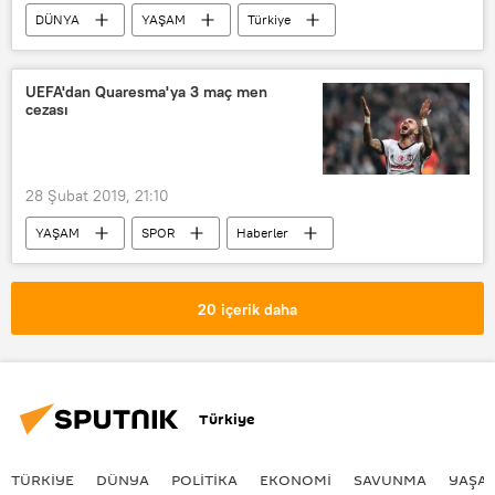
DÜNYA
YAŞAM
Türkiye
SPOR
Haberler
Fikret Orman
Yıldırım Demirören
UEFA'dan Quaresma'ya 3 maç men
cezası
Türkiye Futbol Federasyonu
yönetim kurulu
sürpriz
28 Şubat 2019, 21:10
YAŞAM
SPOR
Haberler
TÜRKİYE
Portekiz
Ricardo Quaresma
UEFA
20 içerik daha
Türkiye
TÜRKIYE
DÜNYA
POLİTİKA
EKONOMİ
SAVUNMA
YAŞA