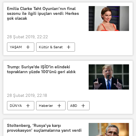
İdris Naim Şahin
Yavuz Oğhan
Emilia Clarke Taht Oyunları’nın final
sezonu ile ilgili ipuçları verdi: Herkes
Temel Karamollaoğlu
AK Parti
şok olacak
RS FM
Saadet Partisi
FETÖ
28 Şubat
2019 yerel seçimleri
28 Şubat 2019, 22:22
Zillet İttifakı
YAŞAM
Kültür & Sanat
DÜNYA
Haberler
Emilia Clarke
Buz ve Ateşin Şarkısı
Trump: Suriye'de IŞİD'in elindeki
toprakların yüzde 100'ünü geri aldık
Hayran
28 Şubat 2019, 22:18
DÜNYA
Haberler
ABD
Stoltenberg, ‘Rusya’ya karşı
provokasyon’ suçlamalarına yanıt verdi