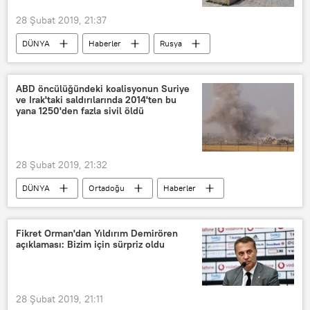
28 Şubat 2019, 21:37
DÜNYA
Haberler
Rusya
Ukrayna
İstanbul
Bartholomeos
ABD öncülüğündeki koalisyonun Suriye
ve Irak'taki saldırılarında 2014'ten bu
Rus Ortodoks Kilisesi Dış İlişkiler Departmanı yetkilisi Nikolay Balaşov
yana 1250'den fazla sivil öldü
28 Şubat 2019, 21:32
DÜNYA
Ortadoğu
Haberler
Irak
Suriye
Birleşik Ortak Görev Gücü
Fikret Orman'dan Yıldırım Demirören
açıklaması: Bizim için sürpriz oldu
ABD öncülüğündeki IŞİD karşıtı koalisyon
hava saldırıları
ABD
28 Şubat 2019, 21:11