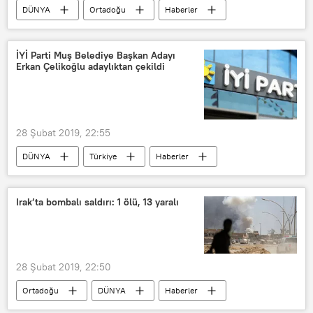
DÜNYA
Ortadoğu
Haberler
POLİTİKA
Suriye
Geir O. Pedersen
İYİ Parti Muş Belediye Başkan Adayı
Erkan Çelikoğlu adaylıktan çekildi
Birleşmiş Milletler (BM)
Demokratik Suriye Güçleri (DSG)
28 Şubat 2019, 22:55
DÜNYA
Türkiye
Haberler
TÜRKİYE
Muş
Erhan Çelikoğlu
İYİ Parti
Irak’ta bombalı saldırı: 1 ölü, 13 yaralı
AK Parti
CHP
28 Şubat 2019, 22:50
Ortadoğu
DÜNYA
Haberler
Irak
Musul
intihar saldırısı