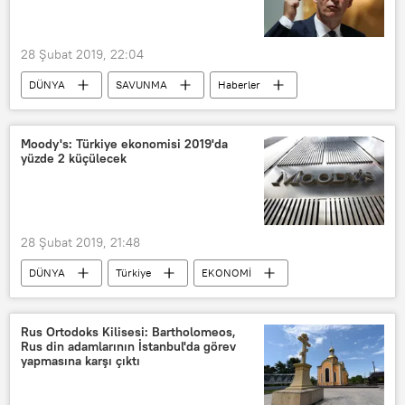
28 Şubat 2019, 22:04
DÜNYA
SAVUNMA
Haberler
Rusya
NATO Genel Sekreteri Jens Stoltenberg
Moody's: Türkiye ekonomisi 2019'da
yüzde 2 küçülecek
NATO
28 Şubat 2019, 21:48
DÜNYA
Türkiye
EKONOMİ
Haberler
TÜRKİYE
Çin
ABD Merkez Bankası (Fed)
Rus Ortodoks Kilisesi: Bartholomeos,
Rus din adamlarının İstanbul'da görev
Avrupa Merkez Bankası (AMB)
G-20
yapmasına karşı çıktı
Küçülme
ekonomik daralma