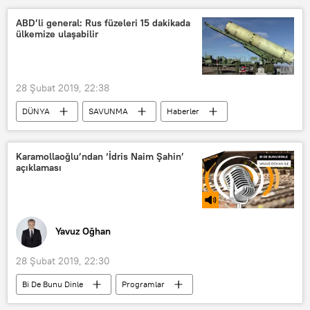
Koridor
ABD’li general: Rus füzeleri 15 dakikada
ülkemize ulaşabilir
28 Şubat 2019, 22:38
DÜNYA
SAVUNMA
Haberler
Rusya
ABD
Michael O'Shaughnessy
Avangard
Karamollaoğlu’ndan ‘İdris Naim Şahin’
açıklaması
Yavuz Oğhan
28 Şubat 2019, 22:30
Bi De Bunu Dinle
Programlar
RADYO
TÜRKİYE