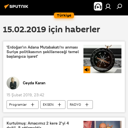
Türkiye
15.02.2019 için haberler
'Erdoğan'ın Adana Mutabakatı'nı anması
Suriye politikasının şekilleneceği temel
başlangıca işaret'
Ceyda Karan
15 Şubat 2019, 23:42
Programlar
EKSEN
RADYO
Rusya
TÜRKİYE
Suriye
İran
Aydın Sezer
Kurtulmuş: Amacımız 2 kere 2'yi 4
değil, 5 ettirmektir