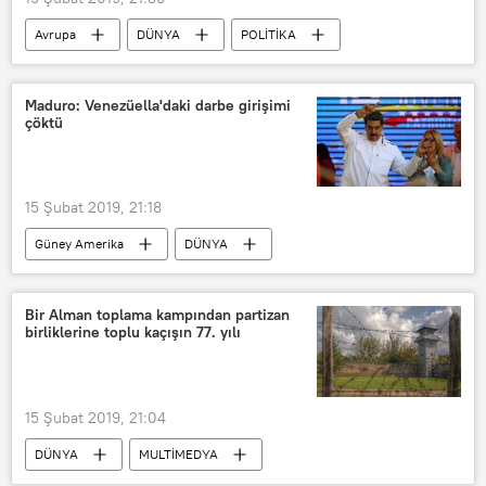
YPG
Avrupa
Avrupa
DÜNYA
POLİTİKA
Haberler
İtalya
Claudio Borghi
Francesco D'Uva
Maduro: Venezüella'daki darbe girişimi
çöktü
Avrupa Birliği
Lig partisi
5 Yıldız Hareketi
15 Şubat 2019, 21:18
Güney Amerika
DÜNYA
POLİTİKA
Haberler
Venezüella’da darbe girişimi
Bir Alman toplama kampından partizan
birliklerine toplu kaçışın 77. yılı
Venezüella
ABD
Nicolas Maduro
Juan Guaido
15 Şubat 2019, 21:04
DÜNYA
MULTİMEDYA