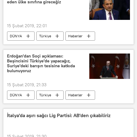
eden ülke sınıfına gireceğiz
15 Şubat 2019, 22:01
DÜNYA
Türkiye
Haberler
TÜRKİYE
Bekir Pakdemirli
Yerli tohum
Hayvan ihracatı
Erdoğan'dan Soçi açıklaması:
Beşincisini Türkiye'de yapacağız,
Suriye'deki barışın tesisine katkıda
bulunuyoruz
15 Şubat 2019, 21:33
DÜNYA
Türkiye
Haberler
POLİTİKA
TÜRKİYE
Rusya
Suriye
İran
ABD
İtalya'da aşırı sağcı Lig Partisi: AB'den çıkabiliriz
Suudi Arabistan
Fransa
Afrin
AK Parti
CHP
15 Şubat 2019, 21:30