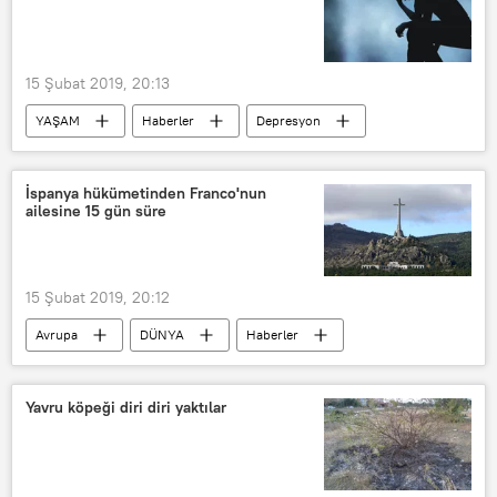
15 Şubat 2019, 20:13
YAŞAM
Haberler
Depresyon
Yaşlılık
Beyin yaşlanması
Sağlık
İspanya hükümetinden Franco'nun
ailesine 15 gün süre
15 Şubat 2019, 20:12
Avrupa
DÜNYA
Haberler
İspanya
Francisco Franco
mezar
Yavru köpeği diri diri yaktılar