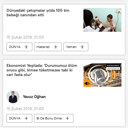
İNFOGRAFİK
YAŞAM
Avrupa
Haberler
Almanya
Sırbistan
Dünyadaki çatışmalar yılda 100 bin
bebeği canından etti
toplama kampı
15 Şubat 2019, 21:03
DÜNYA
Haberler
Yemen
İngiltere
Afganistan
Güney Sudan
Kongo
Ekonomist Yeşilada: 'Durumumuz ölüm
orucu gibi, kimse tüketmezse tabi ki
Save The Children
çocuk ölümü
cari fazla olur'
Yavuz Oğhan
15 Şubat 2019, 21:00
DÜNYA
Bi De Bunu Dinle
Programlar
Türkiye