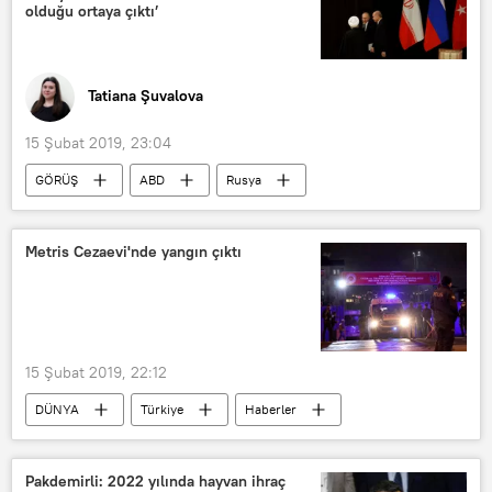
olduğu ortaya çıktı’
Tatiana Şuvalova
15 Şubat 2019, 23:04
GÖRÜŞ
ABD
Rusya
TÜRKİYE
Suriye
İran
Soçi
Metris Cezaevi'nde yangın çıktı
İran Cumhurbaşkanı Hasan Ruhani
Aleksandr Kuznetsov
İkbal Dyurre
YPG
IŞİD
Avrupa
15 Şubat 2019, 22:12
DÜNYA
Türkiye
Haberler
TÜRKİYE
İstanbul
Yangın
Metris Cezaevi
Pakdemirli: 2022 yılında hayvan ihraç