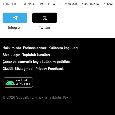
TÜRKIYE
DÜNYA
POLİTİKA
EKONOMİ
SAVUNMA
YAŞA
Telegram
Twitter
Hakkımızda
Frekanslarımız
Kullanım koşulları
Bize ulaşın
Topluluk kuralları
Çerez ve otomatik kayıt kullanım politikası
Gizlilik Sözleşmesi
Privacy Feedback
© 2026 Sputnik Tüm hakları saklıdır. 18+