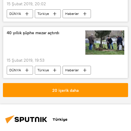
15 Şubat 2019, 20:02
DÜNYA
Türkiye
Haberler
TÜRKİYE
Adana
Yavru köpek
Yakılma
Yakma
40 yıllık şüphe mezar açtırdı
Katliam
Canilik
15 Şubat 2019, 19:53
DÜNYA
Türkiye
Haberler
Sakarya
Adem Çarkçı
mezar
20 içerik daha
Türkiye