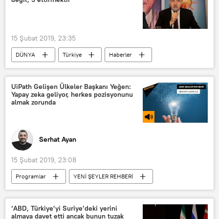
15 Şubat 2019, 23:35
DÜNYA
Türkiye
Haberler
POLİTİKA
31 Mart yerel seçimleri
TÜRKİYE
Eyüpsultan
UiPath Gelişen Ülkeler Başkanı Yeğen:
Yapay zeka geliyor, herkes pozisyonunu
Numan Kurtulmuş
AK Parti
almak zorunda
Serhat Ayan
15 Şubat 2019, 23:08
Programlar
YENİ ŞEYLER REHBERİ
RADYO
Tansu Yeğen
‘ABD, Türkiye’yi Suriye’deki yerini
almaya davet etti ancak bunun tuzak