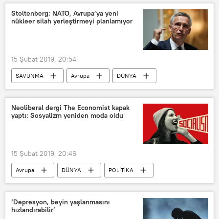
Britanya İmparatorluk Nişanı
Cenevre
Soçi
Stoltenberg: NATO, Avrupa’ya yeni
nükleer silah yerleştirmeyi planlamıyor
İran Cumhurbaşkanı Hasan Ruhani
İsmail Emrah Karayel
AK Parti
YPG
IŞİD
15 Şubat 2019, 20:54
TBMM Rusya Dostluk Grubu Başkanı
SAVUNMA
Avrupa
DÜNYA
Haberler
Rusya
ABD
Jens Stoltenberg
INF Anlaşması
Neoliberal dergi The Economist kapak
yaptı: Sosyalizm yeniden moda oldu
SSC8
15 Şubat 2019, 20:46
Avrupa
DÜNYA
POLİTİKA
Haberler
The Economist
‘Depresyon, beyin yaşlanmasını
hızlandırabilir’