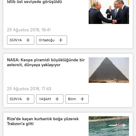
İdlib üst seviyede görüşüldü
Kemal Kılıçdaroğlu
Recep Tayyip Erdoğan
Cumartesi Anneleri
CHP
25 Ağustos 2018, 18:41
DÜNYA
Ortadoğu
SAVUNMA
Türkiye
Haberler
POLİTİKA
Rusya
TÜRKİYE
NASA: Keops piramidi büyüklüğünde bir
asteroit, dünyaya yaklaşıyor
Moskova
Suriye
İdlib
Vladimir Putin
Sergey Lavrov
Mevlüt Çavuşoğlu
Sergey Şoygu
25 Ağustos 2018, 17:43
Hulusi Akar
Hakan Fidan
DÜNYA
YAŞAM
Bilim
Aleksandr Lavrentyev
Angela Merkel
Haberler
Asteroit 2016 NF23
Emmanuel Macron
El Kaide
NASA
Asteroit 2016 NF23
Rize'de kaçan kurbanlık boğa yüzerek
Astana görüşmeleri
Trabzon'a gitti
Keops Piramidi
ABD
Kommersant gazetesi