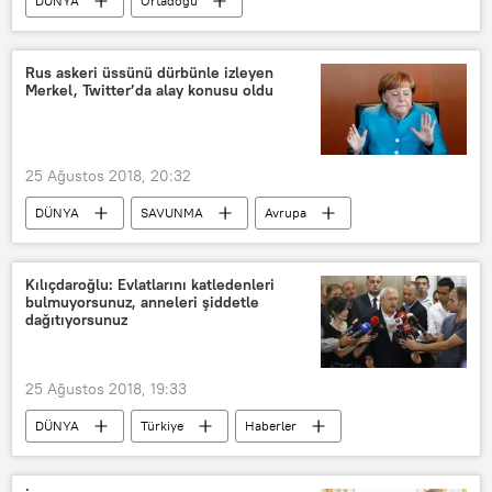
DÜNYA
Ortadoğu
SAVUNMA
Haberler
POLİTİKA
Rusya
Suriye
Rus askeri üssünü dürbünle izleyen
Merkel, Twitter’da alay konusu oldu
Velid Muallim
Riyad Haddad
25 Ağustos 2018, 20:32
DÜNYA
SAVUNMA
Avrupa
Asya & Pasifik
Haberler
POLİTİKA
Gürcistan
Rusya
Kılıçdaroğlu: Evlatlarını katledenleri
bulmuyorsunuz, anneleri şiddetle
Güney Osetya
Angela Merkel
dağıtıyorsunuz
Rus askeri üssü
dürbün
tiye alınmak
25 Ağustos 2018, 19:33
DÜNYA
Türkiye
Haberler
POLİTİKA
TÜRKİYE
İstanbul
Ankara
Baki Özilhan