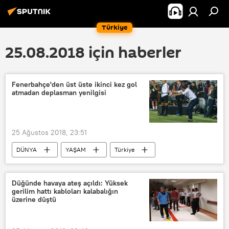
Türkiye
25.08.2018 için haberler
Fenerbahçe'den üst üste ikinci kez gol
atmadan deplasman yenilgisi
25 Ağustos 2018, 23:51
DÜNYA
YAŞAM
Türkiye
SPOR
Haberler
TÜRKİYE
İzmir
İstanbul
Halil Akbunar
Düğünde havaya ateş açıldı: Yüksek
gerilim hattı kabloları kalabalığın
Giuliano Victor de Paula
üzerine düştü
Josef de Souza
Phillip Cocu
Mauricio Isla
Alper Potuk