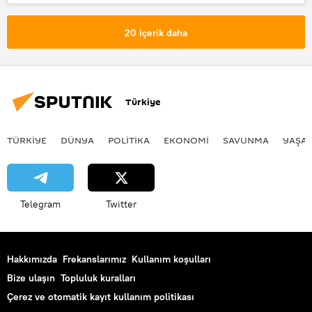
Suudi Arabistan
Fernando Muslera
Bafetimbi Gomis
El-Halil
20 içerik daha
Türkiye
TÜRKIYE
DÜNYA
POLİTİKA
EKONOMİ
SAVUNMA
YAŞA
Telegram
Twitter
Hakkımızda
Frekanslarımız
Kullanım koşulları
Bize ulaşın
Topluluk kuralları
Çerez ve otomatik kayıt kullanım politikası