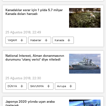
Türkiye
SPOR
Haberler
TÜRKİYE
İngiltere
Kanadalılar esrar için 1 yılda 5.7 milyar
Kanada doları harcadı
Jürgen Klopp
Loris Karius
Liverpool FC
Beşiktaş Jimnastik Kulübü
Mainz
25 Ağustos 2018, 22:49
YAŞAM
Haberler
Kanada
Kanada İstatistik Kurumu (StatsCan)
Esrar
National Interest, Alman donanmasının
durumunu 'utanç verici' diye niteledi
25 Ağustos 2018, 22:30
DÜNYA
SAVUNMA
Avrupa
Haberler
Almanya
Ursula von der Leyen
Japonya 2020 yılında uçan araba
üretecek