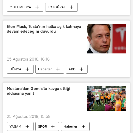
MULTİMEDYA
FOTOĞRAF
Kırıkkale
Çağatay
Trafik
İHA
Elon Musk, Tesla’nın halka açık kalmaya
devam edeceğini duyurdu
25 Ağustos 2018, 16:16
DÜNYA
Haberler
ABD
Elon Musk
Tesla
Muslera'dan Gomis'le kavga ettiği
iddiasına yanıt
25 Ağustos 2018, 15:58
YAŞAM
SPOR
Haberler