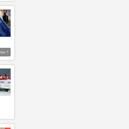
zlası
7