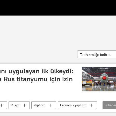
Tarih aralığı belirle
nı uygulayan ilk ülkeydi:
 Rus titanyumu için izin
Rusya
Yaptırım
Ekonomik yaptırım
Daha faz
Airbus
Airbus
titanyum