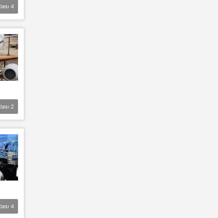
lası
4
lası
2
lası
4