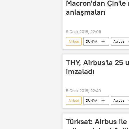
Macron'dan Çin'le m
anlaşmaları
9 Ocak 2018, 22:09
Airbus
DÜNYA
Avrupa
POLİTİKA
Fransa
Ç
THY, Airbus'la 25 
imzaladı
5 Ocak 2018, 22:40
Airbus
DÜNYA
Avrupa
TÜRKİYE
Fransa
Tü
Türksat: Airbus i