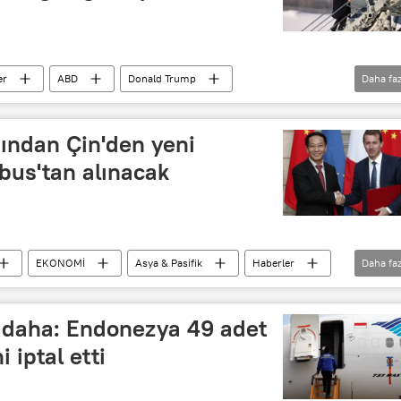
er
ABD
Donald Trump
Daha faz
gümrük vergisi
sübvansiyon
dından Çin'den yeni
bus'tan alınacak
EKONOMİ
Asya & Pasifik
Haberler
Daha faz
ng
Emmanuel Macron
Boeing
leri (CASC)
Airbus A320
Airbus A350
e daha: Endonezya 49 adet
 iptal etti