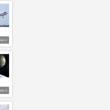
lası
2
lası
3