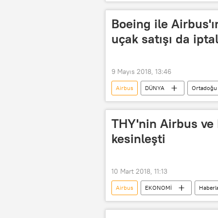
Uber
Japonya Hava Yolları
Boeing ile Airbus'ı
uçak satışı da ipta
9 Mayıs 2018, 13:46
Airbus
DÜNYA
Ortadoğu
POLİTİKA
ABD
İran
Boeing
ABD, İran'la nükleer a
THY'nin Airbus ve 
kesinleşti
10 Mart 2018, 11:13
Airbus
EKONOMİ
Haberl