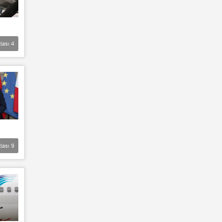
lası
4
lası
9