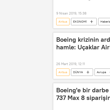
9 Nisan 2019, 15:38
Airbus
EKONOMİ
Haberl
Dünya Ticaret Örgütü
Boeing
Boeing krizinin ar
hamle: Uçaklar Air
26 Mart 2019, 12:11
Airbus
DÜNYA
Avrupa
Fransa
Çin
Şi Cinpi
CNBC
Çin Havacılık Malzeme
Boeing'e bir darb
737 Max 8 siparişini