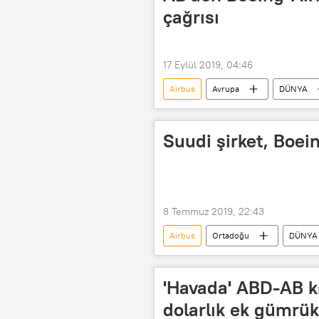
çağrısı
17 Eylül 2019, 04:46
Airbus
Avrupa
DÜNYA
Dünya Ticaret Örgütü (DTÖ)
Suudi şirket, Boei
8 Temmuz 2019, 22:43
Airbus
Ortadoğu
DÜNYA
Boeing 737 MAX
Flyadeal
'Havada' ABD-AB kr
dolarlık ek gümrük 