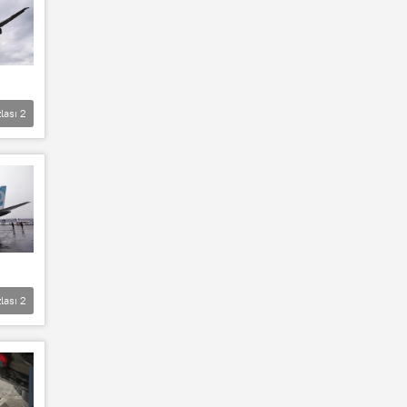
lası
2
lası
2