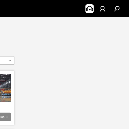
lası
5