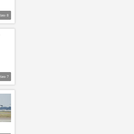
lası
8
i
zlası
7