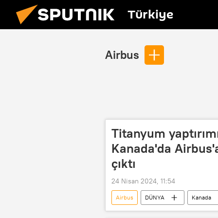
Türkiye
Airbus
Titanyum yaptırımı
Kanada'da Airbus'a
çıktı
24 Nisan 2024, 11:54
Airbus
DÜNYA
Kanada
ticari yaptırım
yaptırım listesi