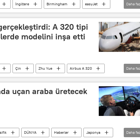
İngiltere
Birmingham
easyJet
Daha faz
ug
Airbus A380
erçekleştirdi: A 320 tipi
lerde modelini inşa etti
Çin
Zhu Yue
Airbus A 320
Daha faz
nda uçan araba üretecek
ifik
DÜNYA
Haberler
Japonya
Daha faz