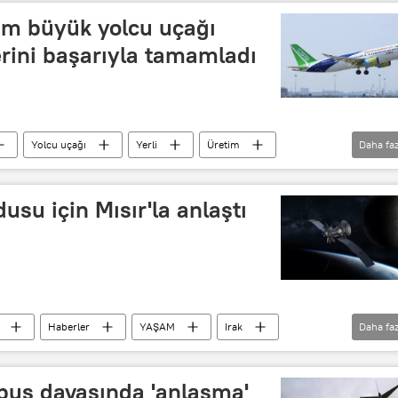
etim büyük yolcu uçağı
ferini başarıyla tamamladı
Yolcu uçağı
Yerli
Üretim
Daha faz
raft Corp of China (COMAC)
dusu için Mısır'la anlaştı
Haberler
YAŞAM
Irak
Daha faz
a
Uzay
bus davasında 'anlaşma'