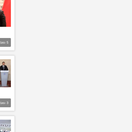
lası
5
lası
3