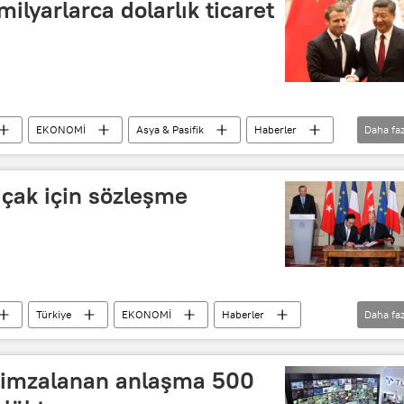
ilyarlarca dolarlık ticaret
EKONOMİ
Asya & Pasifik
Haberler
Daha faz
in
Emmanuel Macron
Şi Cinping
uçak için sözleşme
Türkiye
EKONOMİ
Haberler
Daha faz
rk Hava Yolları (THY)
le imzalanan anlaşma 500