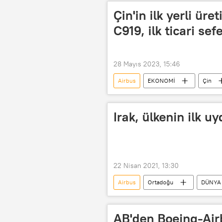
Çin'in ilk yerli ür
C919, ilk ticari se
28 Mayıs 2023, 15:46
Airbus
EKONOMİ
Çin
Boeing
The Commercial Airc
Irak, ülkenin ilk uy
22 Nisan 2021, 13:30
Airbus
Ortadoğu
DÜNYA
Mısır
Uydu
Anlaşm
AB'den Boeing-Air