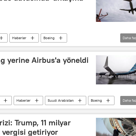
Haberler
Boeing
Daha faz
Cecilia Malmström
ng yerine Airbus'a yöneldi
Haberler
Suudi Arabistan
Boeing
Daha faz
izi: Trump, 11 milyar
vergisi getiriyor