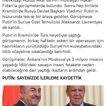
mevkidaşı Hulusi Akar ve MİT Müsteşarı Hakan
Fidan'la görüşmelerde bulundu. Sonra hep birlikte
Kremlin'de Rusya Devlet Başkanı Vladimir Putin'in
huzurunda tekrar bir araya geldiler. Görüşmeye
Putin'in Suriye Özel Temsilcisi Aleksandr Lavrentyev
de katıldı.
Putin'in Kremlin'de Türk heyetiyle yaptığı
görüşmenin, birkaç haftadır askeri bir operasyon için
hazırlıkların yürütüldüğü Suriye'nin kuzeybatısındaki
Idlib vilayetine odaklandığı belirtildi.
Görüşmeler, Ankara'nın Moskova'ya 3 milyon insanın
yaşadığı İdlib'deki savaşın insani felakete neden
olabileceğine dair yaptığı ikazların ardından geldi.
PUTİN: SAYENİZDE İLERLEME KAYDETTİK