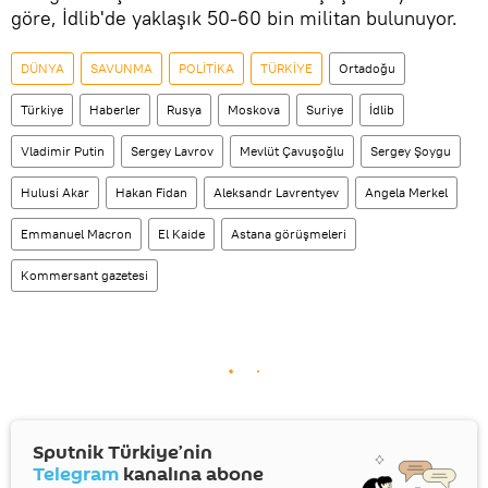
göre, İdlib'de yaklaşık 50-60 bin militan bulunuyor.
DÜNYA
SAVUNMA
POLİTİKA
TÜRKİYE
Ortadoğu
Türkiye
Haberler
Rusya
Moskova
Suriye
İdlib
Vladimir Putin
Sergey Lavrov
Mevlüt Çavuşoğlu
Sergey Şoygu
Hulusi Akar
Hakan Fidan
Aleksandr Lavrentyev
Angela Merkel
Emmanuel Macron
El Kaide
Astana görüşmeleri
Kommersant gazetesi
Sputnik Türkiye’nin
Telegram
kanalına abone