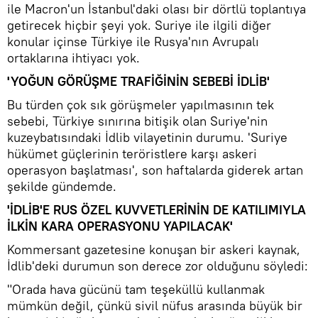
ile Macron'un İstanbul'daki olası bir dörtlü toplantıya
getirecek hiçbir şeyi yok. Suriye ile ilgili diğer
konular içinse Türkiye ile Rusya'nın Avrupalı
ortaklarına ihtiyacı yok.
'YOĞUN GÖRÜŞME TRAFİĞİNİN SEBEBİ İDLİB'
Bu türden çok sık görüşmeler yapılmasının tek
sebebi, Türkiye sınırına bitişik olan Suriye'nin
kuzeybatısındaki İdlib vilayetinin durumu. 'Suriye
hükümet güçlerinin teröristlere karşı askeri
operasyon başlatması', son haftalarda giderek artan
şekilde gündemde.
'İDLİB'E RUS ÖZEL KUVVETLERİNİN DE KATILIMIYLA
İLKİN KARA OPERASYONU YAPILACAK'
Kommersant gazetesine konuşan bir askeri kaynak,
İdlib'deki durumun son derece zor olduğunu söyledi:
"Orada hava gücünü tam teşeküllü kullanmak
mümkün değil, çünkü sivil nüfus arasında büyük bir