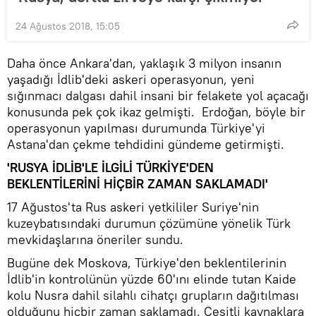
24 Ağustos 2018, 15:05
Daha önce Ankara'dan, yaklaşık 3 milyon insanın
yaşadığı İdlib'deki askeri operasyonun, yeni
sığınmacı dalgası dahil insani bir felakete yol açacağı
konusunda pek çok ikaz gelmişti. Erdoğan, böyle bir
operasyonun yapılması durumunda Türkiye'yi
Astana'dan çekme tehdidini gündeme getirmişti.
'RUSYA İDLİB'LE İLGİLİ TÜRKİYE'DEN
BEKLENTİLERİNİ HİÇBİR ZAMAN SAKLAMADI'
17 Ağustos'ta Rus askeri yetkililer Suriye'nin
kuzeybatısındaki durumun çözümüne yönelik Türk
mevkidaşlarına öneriler sundu.
Bugüne dek Moskova, Türkiye'den beklentilerinin
İdlib'in kontrolünün yüzde 60'ını elinde tutan Kaide
kolu Nusra dahil silahlı cihatçı grupların dağıtılması
olduğunu hiçbir zaman saklamadı. Çeşitli kaynaklara