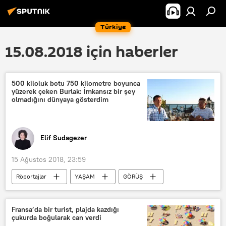
Türkiye
15.08.2018 için haberler
500 kiloluk botu 750 kilometre boyunca
yüzerek çeken Burlak: İmkansız bir şey
olmadığını dünyaya gösterdim
Elif Sudagezer
15 Ağustos 2018, 23:59
Röportajlar
YAŞAM
GÖRÜŞ
DÜNYA
Türkiye
SPOR
Haberler
Rusya
TÜRKİYE
Fransa’da bir turist, plajda kazdığı
çukurda boğularak can verdi
İstanbul
Kırım
Akdeniz