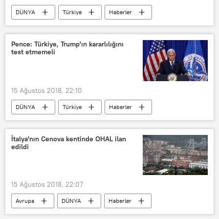
DÜNYA
Türkiye
Haberler
Rusya
TÜRKİYE
Mevlüt Çavuşoğlu
Pence: Türkiye, Trump'ın kararlılığını
test etmemeli
15 Ağustos 2018, 22:10
DÜNYA
Türkiye
Haberler
POLİTİKA
ABD
TÜRKİYE
Mike Pence
Rahip Brunson
İtalya'nın Cenova kentinde OHAL ilan
edildi
Andrew Brunson
Türkiye-ABD ilişkileri
Türkiye-ABD krizi
15 Ağustos 2018, 22:07
Avrupa
DÜNYA
Haberler
İtalya
Cenova