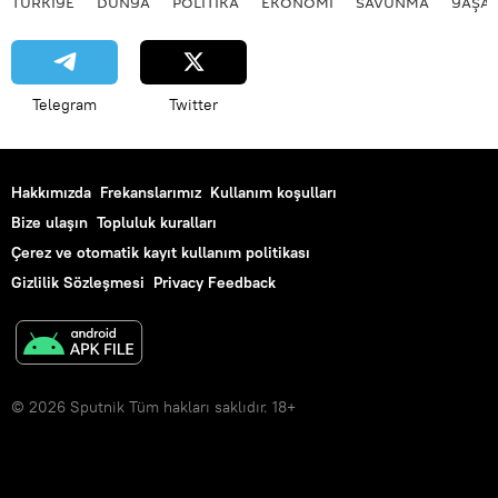
TÜRKIYE
DÜNYA
POLİTİKA
EKONOMİ
SAVUNMA
YAŞA
Telegram
Twitter
Hakkımızda
Frekanslarımız
Kullanım koşulları
Bize ulaşın
Topluluk kuralları
Çerez ve otomatik kayıt kullanım politikası
Gizlilik Sözleşmesi
Privacy Feedback
© 2026 Sputnik Tüm hakları saklıdır. 18+