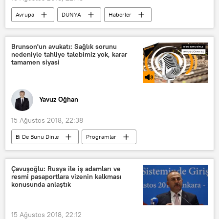
Avrupa
DÜNYA
Haberler
Almanya
Alman hükümeti
Almanya İçişleri Bakanlığı
Brunson'un avukatı: Sağlık sorunu
nedeniyle tahliye talebimiz yok, karar
tamamen siyasi
Yavuz Oğhan
15 Ağustos 2018, 22:38
Bi De Bunu Dinle
Programlar
RADYO
ABD
TÜRKİYE
İsmail Cem Halavurt
Andrew Brunson
Çavuşoğlu: Rusya ile iş adamları ve
resmi pasaportlara vizenin kalkması
Türkiye-ABD ilişkileri
konusunda anlaştık
Türkiye-ABD krizi
15 Ağustos 2018, 22:12