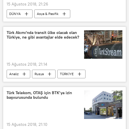
15 Ağustos 2018, 21:26
DÜNYA
Asya & Pasifik
Haberler
Kırgızistan
TÜRKİYE
Sooronbay Ceenbekov
Türk Akımı'nda transit ülke olacak olan
Türkiye, ne gibi avantajlar elde edecek?
15 Ağustos 2018, 21:14
Analiz
Rusya
TÜRKİYE
Gazprom
Türk Akımı
Doğalgaz
Türk Telekom, OTAŞ için BTK'ya izin
başvurusunda bulundu
15 Ağustos 2018, 21:10