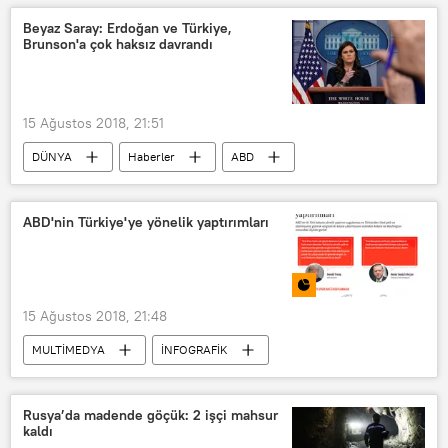
Giuseppe Conte
Morandi Köprüsü
Beyaz Saray: Erdoğan ve Türkiye,
Brunson'a çok haksız davrandı
Olağanüstü hal (OHAL)
15 Ağustos 2018, 21:51
DÜNYA
Haberler
ABD
TÜRKİYE
Sarah Sanders
Rahip Brunson
ABD'nin Türkiye'ye yönelik yaptırımları
15 Ağustos 2018, 21:48
MULTİMEDYA
İNFOGRAFİK
ABD
TÜRKİYE
Yaptırımlar
Euro
Dolar
Döviz
Rusya’da madende göçük: 2 işçi mahsur
kaldı
gümrük vergisi
Yaptırım