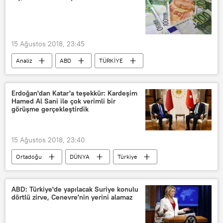
TÜPRAŞ
Doğalgaz
Petrol
15 Ağustos 2018, 23:45
Analiz
ABD
TÜRKİYE
Andrew Brunson
TL
Dolar
Avrupa
Erdoğan'dan Katar'a teşekkür: Kardeşim
Hamed Al Sani ile çok verimli bir
görüşme gerçekleştirdik
15 Ağustos 2018, 23:40
Ortadoğu
DÜNYA
Türkiye
POLİTİKA
Haberler
TÜRKİYE
Katar
ABD: Türkiye'de yapılacak Suriye konulu
dörtlü zirve, Cenevre'nin yerini alamaz
Recep Tayyip Erdoğan
Şeyh Temim bin Hamed Al Sani