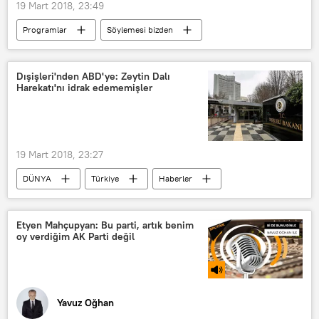
19 Mart 2018, 23:49
Programlar
Söylemesi bizden
RADYO
Şamil Tayyar
Recep Tayyip Erdoğan
Mehtap Yılmaz
Dışişleri'nden ABD'ye: Zeytin Dalı
Harekatı'nı idrak edememişler
19 Mart 2018, 23:27
DÜNYA
Türkiye
Haberler
ABD
TÜRKİYE
Dışişleri Bakanlığı
Etyen Mahçupyan: Bu parti, artık benim
oy verdiğim AK Parti değil
Yavuz Oğhan