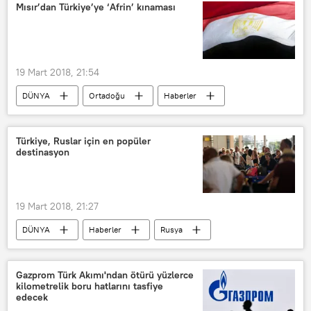
TÜRKİYE
SANA
Mısır’dan Türkiye’ye ‘Afrin’ kınaması
Suriye Dışişleri Bakanlığı
BM Genel Sekreteri
BM Güvenlik Konseyi
19 Mart 2018, 21:54
DÜNYA
Ortadoğu
Haberler
Mısır
Suriye
Afrin
TÜRKİYE
Mısır Dışişleri Bakanlığı
Türkiye, Ruslar için en popüler
destinasyon
19 Mart 2018, 21:27
DÜNYA
Haberler
Rusya
TÜRKİYE
Rusya Federal Devlet İstatistik Kurumu (Rosstat)
Gazprom Türk Akımı'ndan ötürü yüzlerce
kilometrelik boru hatlarını tasfiye
Rus turist
edecek