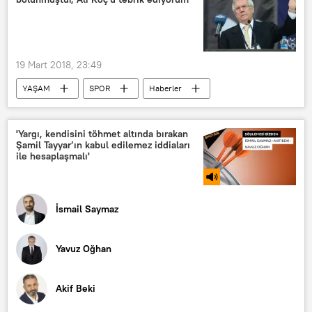
Beşar Esad
Metin Gürcan
Özgür Suriye Ordusu (ÖSO)
Türk Silahlı Kuvvetleri (TSK)
19 Mart 2018, 23:49
Zeytin Dalı Harekatı
YAŞAM
SPOR
Haberler
Aziz Yıldırım
Ali Koç
Fenerbahçe
'Yargı, kendisini töhmet altında bırakan
Şamil Tayyar’ın kabul edilemez iddiaları
Türkiye Futbol Federasyonu (TFF)
ile hesaplaşmalı'
Merkez Hakem Kurulu (MHK)
FETÖ
İsmail Saymaz
Yavuz Oğhan
Akif Beki