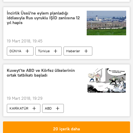
Rusya
planör
Rusya 2018 devlet başkanlığı seçimleri
İncirlik Üssü'ne eylem planladığı
iddiasıyla Rus uyruklu IŞİD zanlısına 12
VİDEO
yıl hapis
19 Mart 2018, 19:45
DÜNYA
Türkiye
Haberler
Adana
İncirlik Hava Üssü
IŞİD
Kuveyt’te ABD ve Körfez ülkelerinin
ortak tatbikatı başladı
19 Mart 2018, 19:29
KARİKATÜR
ABD
Körfez ülkeleri
Kararlı Kartal tatbikatı
20 içerik daha