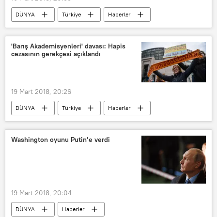
DÜNYA
Türkiye
Haberler
TÜRKİYE
Afrin
Türk Silahlı Kuvvetleri (TSK)
'Barış Akademisyenleri' davası: Hapis
cezasının gerekçesi açıklandı
19 Mart 2018, 20:26
DÜNYA
Türkiye
Haberler
POLİTİKA
İstanbul
Barış için Akademisyenler İnisiyatifi
Washington oyunu Putin’e verdi
19 Mart 2018, 20:04
DÜNYA
Haberler