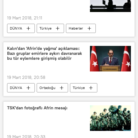
19 Mart 2018, 21:11
DÜNYA
Türkiye
Haberler
Rusya
TÜRKİYE
Gazprom
Kalın'dan 'Afrin'de yağma' açıklaması:
Bazı gruplar emirlere aykırı davranarak
bu tür eylemlere girişmiş olabilir
19 Mart 2018, 20:58
DÜNYA
Ortadoğu
Türkiye
Haberler
Afrin
Suriye
İbrahim Kalın
TSK
ÖSO
TSK'dan fotoğraflı Afrin mesajı
IŞİD
Zeytin Dalı Harekatı
ABD
19 Mart 2018, 20:33