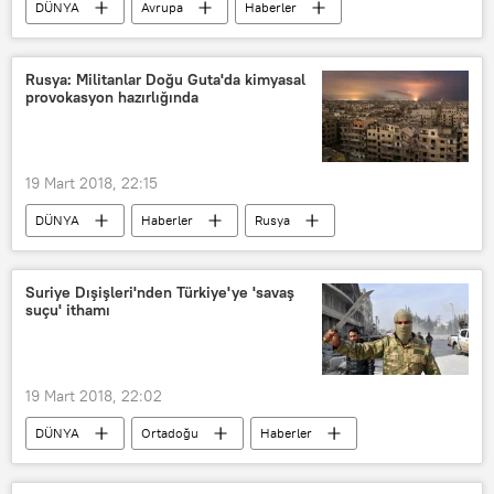
DÜNYA
Avrupa
Haberler
TÜRKİYE
Avrupa Birliği
Avrupa Konseyi Parlamenter Meclisi (AKPM)
Rusya: Militanlar Doğu Guta'da kimyasal
provokasyon hazırlığında
19 Mart 2018, 22:15
DÜNYA
Haberler
Rusya
Suriye
Doğu Guta
Yuriy Yevtuşenko
Suriye Dışişleri'nden Türkiye'ye 'savaş
suçu' ithamı
19 Mart 2018, 22:02
DÜNYA
Ortadoğu
Haberler
POLİTİKA
Suriye
Afrin