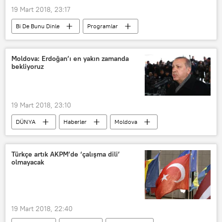
19 Mart 2018, 23:17
Bi De Bunu Dinle
Programlar
RADYO
Recep Tayyip Erdoğan
Etyen Mahçupyan
AK Parti
Moldova: Erdoğan’ı en yakın zamanda
bekliyoruz
Çanakkale Zaferi
19 Mart 2018, 23:10
DÜNYA
Haberler
Moldova
TÜRKİYE
Igor Dodon
Recep Tayyip Erdoğan
Türkçe artık AKPM’de ‘çalışma dili’
olmayacak
19 Mart 2018, 22:40