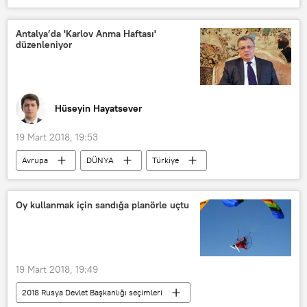
2018 Rusya Devlet Başkanlığı seçimleri
Haberler
Rusya
ABD
Antalya’da 'Karlov Anma Haftası'
düzenleniyor
Washington
Vladimir Putin
Kseniya Sobçak
Pavel Grudinin
Rusya’nın Washinton Büyükelçiliği
Hüseyin Hayatsever
19 Mart 2018, 19:53
Avrupa
DÜNYA
Türkiye
Haberler
TÜRKİYE
Antalya
Rusya
Oy kullanmak için sandığa planörle uçtu
Uluslararası Andrey Karlov Vakfı
19 Mart 2018, 19:49
2018 Rusya Devlet Başkanlığı seçimleri