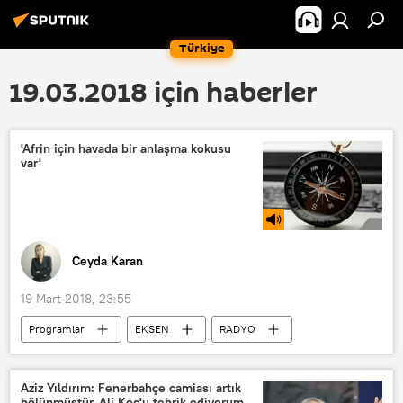
Türkiye
19.03.2018 için haberler
'Afrin için havada bir anlaşma kokusu
var'
Ceyda Karan
19 Mart 2018, 23:55
Programlar
EKSEN
RADYO
Rusya
ABD
TÜRKİYE
Afrin
Fırat'ın doğusu
Aziz Yıldırım: Fenerbahçe camiası artık
bölünmüştür, Ali Koç'u tebrik ediyorum