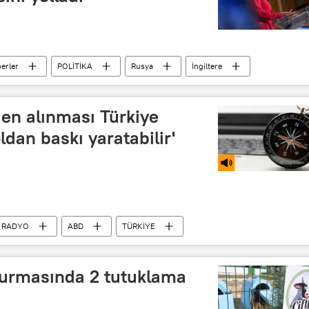
erler
POLİTİKA
Rusya
İngiltere
y
Rusya-İngiltere ilişkileri
den alınması Türkiye
ldan baskı yaratabilir'
RADYO
ABD
TÜRKİYE
Hasan Köni
şturmasında 2 tutuklama