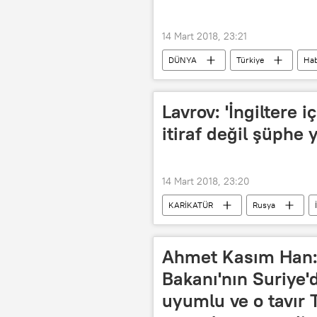
14 Mart 2018, 23:21
DÜNYA
Türkiye
Hab
Lavrov: 'İngiltere iç
itiraf değil şüphe 
14 Mart 2018, 23:20
KARİKATÜR
Rusya
Sergey Skripal
Kimyasal Sila
Rusya-İngiltere ilişkileri
Ahmet Kasım Han: 
Bakanı'nın Suriye'd
uyumlu ve o tavır 