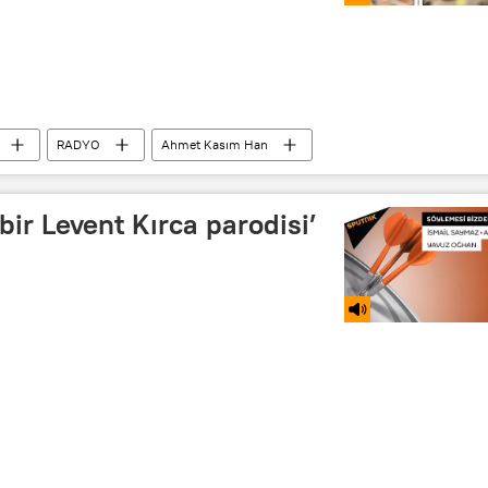
RADYO
Ahmet Kasım Han
 bir Levent Kırca parodisi’