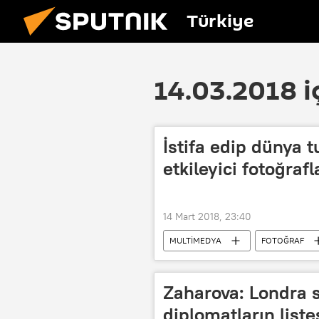
Türkiye
14.03.2018 i
İstifa edip dünya 
etkileyici fotoğrafl
14 Mart 2018, 23:40
MULTİMEDYA
FOTOĞRAF
Zaharova: Londra s
diplomatların liste