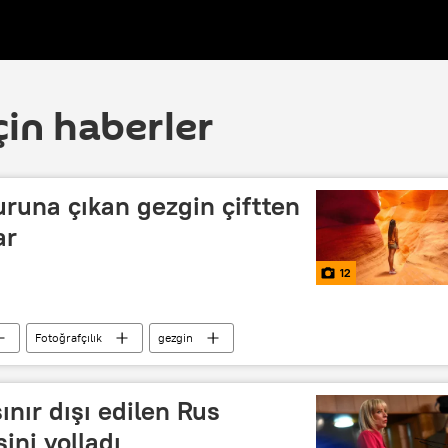
çin haberler
turuna çıkan gezgin çiftten
ar
12
Fotoğrafçılık
gezgin
ınır dışı edilen Rus
sini yolladı