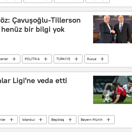
ye
Recep Tayyip Erdoğan
PKK
YPG
iöz: Çavuşoğlu-Tillerson
 henüz bir bilgi yok
erler
POLİTİKA
TÜRKİYE
Rusya
Mevlüt Çavuşoğlu
Sergey Lavrov
kileri
ar Ligi'ne veda etti
rler
İstanbul
Beşiktaş
Bayern Münih