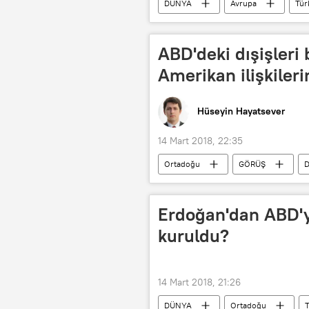
DÜNYA
Avrupa
Tür
Avrupalı Türk Demokratlar Birliği (UET
ABD'deki dışişleri 
Amerikan ilişkileri
Hüseyin Hayatsever
14 Mart 2018, 22:35
Ortadoğu
GÖRÜŞ
ABD
TÜRKİYE
Hüse
Michael Pompeo
Donald Tru
Erdoğan'dan ABD'ye
Türkiye-ABD ilişkileri
Rusya
kuruldu?
14 Mart 2018, 21:26
DÜNYA
Ortadoğu
T