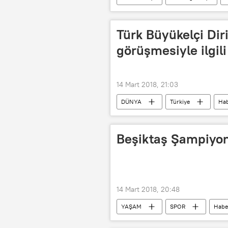
ABD
TÜRKİYE
Suri
Zeytin Dalı Harekatı
Türk Büyükelçi Dir
görüşmesiyle ilgili
14 Mart 2018, 21:03
DÜNYA
Türkiye
Hab
ABD
Hüseyin Diriöz
Rex Tillerson
Türkiye-ABD iliş
Beşiktaş Şampiyonl
14 Mart 2018, 20:48
YAŞAM
SPOR
Habe