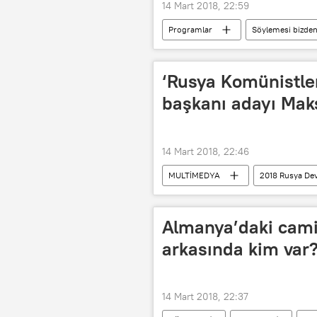
14 Mart 2018, 22:59
Programlar
Söylemesi bizde
‘Rusya Komünistler
başkanı adayı Mak
14 Mart 2018, 22:46
MULTİMEDYA
2018 Rusya Devl
Maksim Suraykin
Rusya 2018 
Almanya’daki cami
arkasında kim var
14 Mart 2018, 22:37