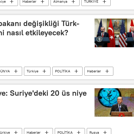
kiye
Haberler
Almanya
TÜRKİYE
D)
PKK
Cami
bakanı değişikliği Türk-
ni nasıl etkileyecek?
DÜNYA
Türkiye
POLİTİKA
Haberler
yin Bağcı
Mehmet Yeğin
Rex Tillerson
mp
Orta Doğu Teknik Üniversitesi (ODTÜ)
CIA
: Suriye'deki 20 üs niye
ürkiye
Haberler
POLİTİKA
Rusya