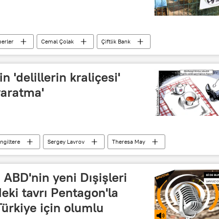
erler
Cemal Çolak
Çiftlik Bank
in 'delillerin kraliçesi'
yaratma'
İngiltere
Sergey Lavrov
Theresa May
hların Yasaklanması Örgütü (OPCW)
ABD'nin yeni Dışişleri
eki tavrı Pentagon'la
Türkiye için olumlu