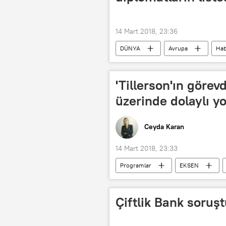
14 Mart 2018, 23:36
DÜNYA
Avrupa
Hab
Mariya Zaharova
Theresa Ma
'Tillerson'ın görev
üzerinde dolaylı yo
Ceyda Karan
14 Mart 2018, 23:33
Programlar
EKSEN
Donald Trump
Rex Tillerson
Çiftlik Bank soru