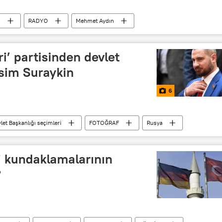
n
RADYO
Mehmet Aydın
i’ partisinden devlet
sim Suraykin
6
et Başkanlığı seçimleri
FOTOĞRAF
Rusya
devlet başkanlığı seçimleri
 kundaklamalarının
?