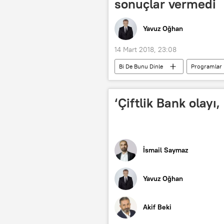
sonuçlar vermedi
Yavuz Oğhan
14 Mart 2018, 23:08
Bi De Bunu Dinle
Programlar
Mike Pompeo
Rex Tillerson
‘Çiftlik Bank olayı,
İsmail Saymaz
Yavuz Oğhan
Akif Beki