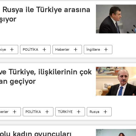
e, Rusya ile Türkiye arasına
şıyor
kiye
POLİTİKA
Haberler
İngiltere
nid Slutskiy
Sergey Skripal
ngiltere ilişkileri
 Türkiye, ilişkilerinin çok
an geçiyor
erler
POLİTİKA
TÜRKİYE
Rusya
lararası İlişkiler Konseyi (RIAC)
Rusya-Türkiye ilişkileri
olu kadın oyuncuları