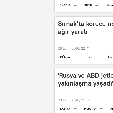
YAŞAM
SPOR
Habe
Şırnak'ta korucu no
ağır yaralı
28 Ekim 2016, 22:41
DÜNYA
Türkiye
Hab
'Rusya ve ABD jetle
yakınlaşma yaşadı
28 Ekim 2016, 22:34
DÜNYA
Haberler
A