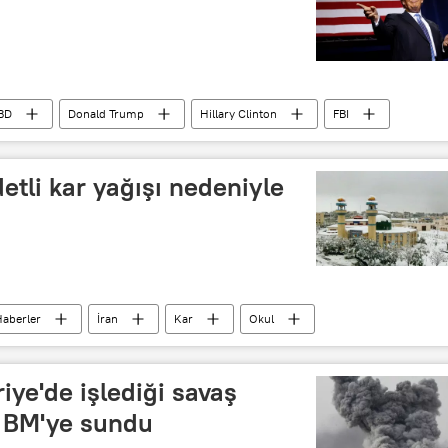
BD
Donald Trump
Hillary Clinton
FBI
detli kar yağışı nedeniyle
aberler
İran
Kar
Okul
iye'de işlediği savaş
ni BM'ye sundu