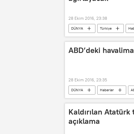
28 Ekim 2016, 23:38
DÜNYA
Türkiye
Hab
HDP
29 Ekim
ABD’deki havalima
28 Ekim 2016, 23:35
DÜNYA
Haberler
A
O’hare Uluslararası Havalimanı
Kaldırılan Atatürk 
açıklama