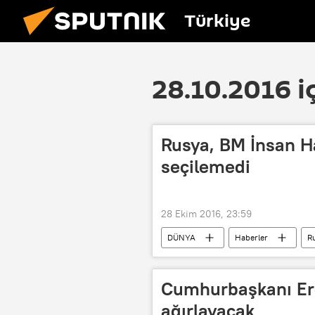
Türkiye
28.10.2016 i
Rusya, BM İnsan H
seçilemedi
28 Ekim 2016, 23:59
DÜNYA
Haberler
R
Vitaliy Çurkin
BMGK
Cumhurbaşkanı Erd
ağırlayacak