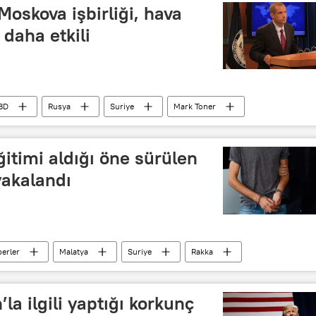
oskova işbirliği, hava
daha etkili
BD
Rusya
Suriye
Mark Toner
ği
hava operasyonu
insani mola
itimi aldığı öne sürülen
yakalandı
erler
Malatya
Suriye
Rakka
’la ilgili yaptığı korkunç