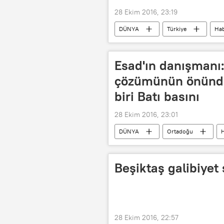
28 Ekim 2016, 23:19
DÜNYA
Türkiye
Hab
Hüsamettin Cindoruk
TBMM
Esad'ın danışmanı:
çözümünün önünde
biri Batı basını
28 Ekim 2016, 23:01
DÜNYA
Ortadoğu
H
Al Jazeera
Rusya Bilimler Aka
Beşiktaş galibiyet
28 Ekim 2016, 22:57