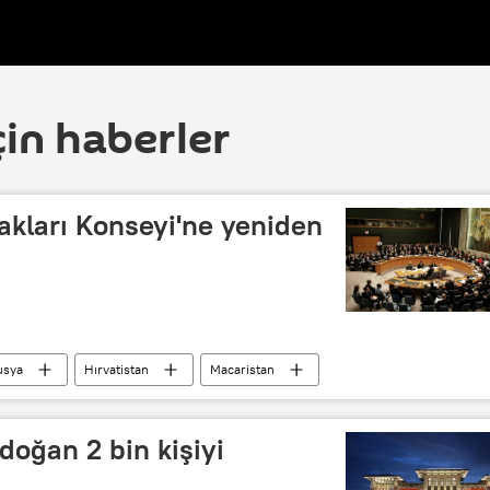
çin haberler
akları Konseyi'ne yeniden
usya
Hırvatistan
Macaristan
BM İnsan Hakları Konseyi
oğan 2 bin kişiyi