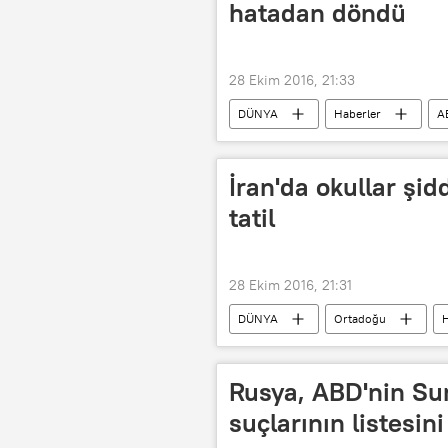
hatadan döndü
28 Ekim 2016, 21:33
DÜNYA
Haberler
A
hata
İran'da okullar şid
tatil
28 Ekim 2016, 21:31
DÜNYA
Ortadoğu
H
Tatil
Rusya, ABD'nin Sur
suçlarının listesi