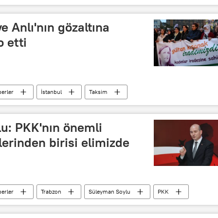
yakınlaşma
e Anlı'nın gözaltına
 etti
erler
İstanbul
Taksim
Figen Yüksekdağ
Pervin Buldan
ylu: PKK'nın önemli
lerinden birisi elimizde
erler
Trabzon
Süleyman Soylu
PKK
muz darbe girişimi