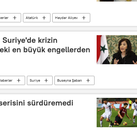
erler
Atatürk
Haydar Aliyev
15 Temmuz darbe girişimi
 Suriye'de krizin
ki en büyük engellerden
aberler
Suriye
Buseyna Şaban
demisi Şarkiyat Enstitüsü
 serisini sürdüremedi