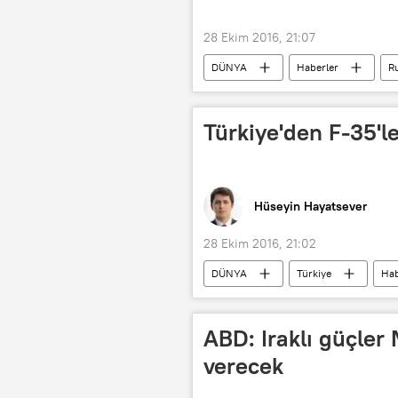
28 Ekim 2016, 21:07
DÜNYA
Haberler
R
İdlib
BM
IŞİD
Türkiye'den F-35'ler
Hüseyin Hayatsever
28 Ekim 2016, 21:02
DÜNYA
Türkiye
Hab
Hulusi Akar
Binali Yıldırım
ABD: Iraklı güçle
verecek