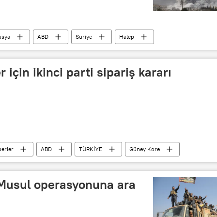
usya
ABD
Suriye
Halep
Nureddin Zengi Tugayları
Fetih el Şam Cephesi
 için ikinci parti sipariş kararı
erler
ABD
TÜRKİYE
Güney Kore
Türk Silahlı Kuvvetleri
r Musul operasyonuna ara