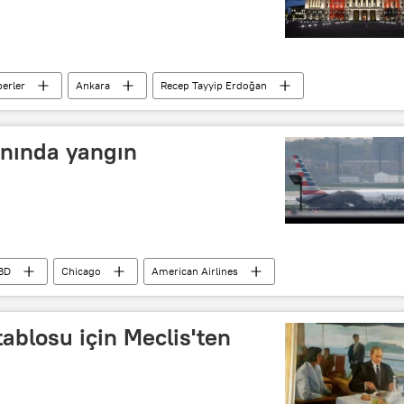
erler
Ankara
Recep Tayyip Erdoğan
nında yangın
BD
Chicago
American Airlines
tablosu için Meclis'ten