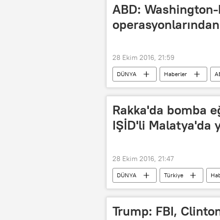
ABD: Washington-M
operasyonlarından 
28 Ekim 2016, 21:59
DÜNYA
Haberler
A
ABD Dışişleri Bakanlığı
işbirli
Rakka'da bomba eğ
IŞİD'li Malatya'da 
28 Ekim 2016, 21:47
DÜNYA
Türkiye
Hab
TÜRKİYE
IŞİD
Trump: FBI, Clinton