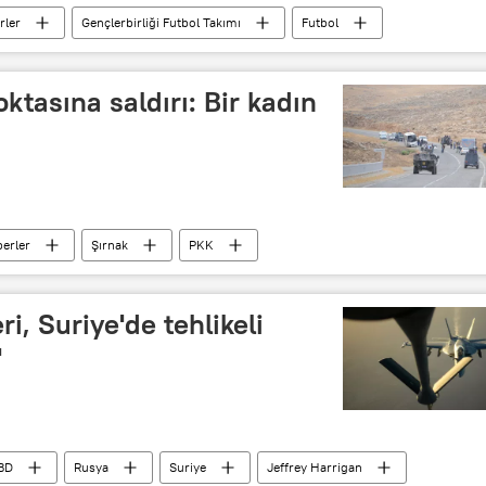
rler
Gençlerbirliği Futbol Takımı
Futbol
ktasına saldırı: Bir kadın
erler
Şırnak
PKK
ri, Suriye'de tehlikeli
'
BD
Rusya
Suriye
Jeffrey Harrigan