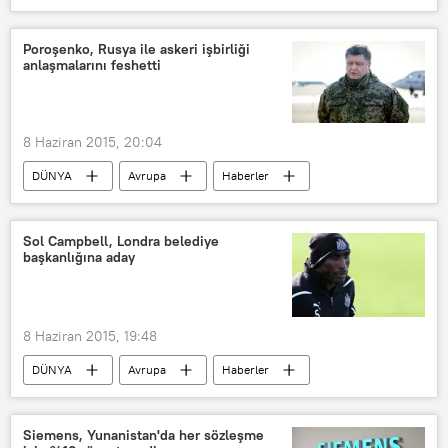
Poroşenko, Rusya ile askeri işbirliği
anlaşmalarını feshetti
8 Haziran 2015, 20:04
DÜNYA
Avrupa
Haberler
Ukrayna
Pyotr Poroşenko
Rusya
Sol Campbell, Londra belediye
başkanlığına aday
8 Haziran 2015, 19:48
DÜNYA
Avrupa
Haberler
Londra
İngiltere
Sol Campbell
Siemens, Yunanistan'da her sözleşme