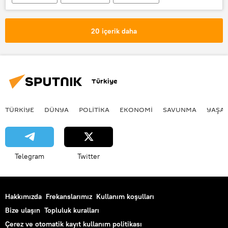
Cristiano Ronaldo
20 içerik daha
Türkiye
TÜRKIYE
DÜNYA
POLİTİKA
EKONOMİ
SAVUNMA
YAŞA
Telegram
Twitter
Hakkımızda
Frekanslarımız
Kullanım koşulları
Bize ulaşın
Topluluk kuralları
Çerez ve otomatik kayıt kullanım politikası