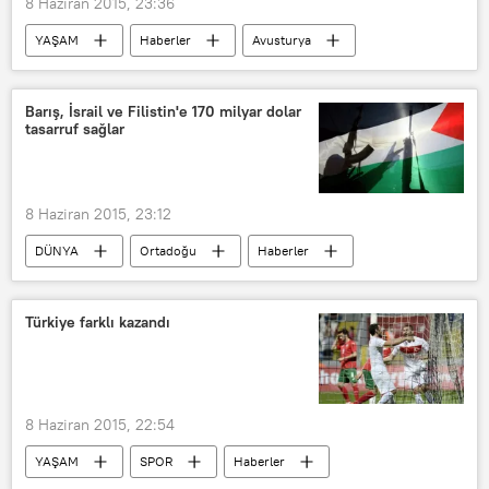
8 Haziran 2015, 23:36
YAŞAM
Haberler
Avusturya
Viyana
Bilim-Teknoloji
Barış, İsrail ve Filistin'e 170 milyar dolar
tasarruf sağlar
8 Haziran 2015, 23:12
DÜNYA
Ortadoğu
Haberler
ABD
Filistin
İsrail
Türkiye farklı kazandı
8 Haziran 2015, 22:54
YAŞAM
SPOR
Haberler