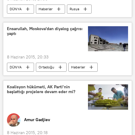
DÜNYA
Haberler
Rusya
Dmitriy Peskov
Vladimir Putin
G7
G8
Ensarullah, Moskova'dan diyalog çağrısı
yaptı
8 Haziran 2015, 20:33
DÜNYA
Ortadoğu
Haberler
Yemen
Ensarullah
Koalisyon hükümeti, AK Parti’nin
başlattığı projelere devam eder mi?
Amur Gadjiev
8 Haziran 2015, 20:18