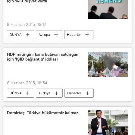
için %10 rüşvet verdi
8 Haziran 2015, 19:17
DÜNYA
Avrupa
Haberler
Yunanistan
HDP mitingini kana bulayan saldırgan
için 'IŞİD bağlantılı' iddiası
8 Haziran 2015, 18:54
DÜNYA
Türkiye
Haberler
HDP
IŞİD
Demirtaş: Türkiye hükümetsiz kalmaz