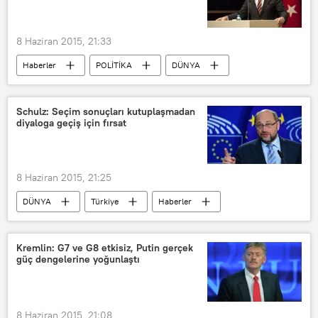
Türkiye-ABD ilişkileri
8 Haziran 2015, 21:33
Haberler
POLİTİKA
DÜNYA
Türkiye
Seçim sonrası Türkiye
Mehmet Ali Şahin
AK Parti
Schulz: Seçim sonuçları kutuplaşmadan
diyaloga geçiş için fırsat
8 Haziran 2015, 21:25
DÜNYA
Türkiye
Haberler
POLİTİKA
Seçim sonrası Türkiye
Martin Schulz
Türkiye-AB İlişkileri
Kremlin: G7 ve G8 etkisiz, Putin gerçek
güç dengelerine yoğunlaştı
8 Haziran 2015, 21:08