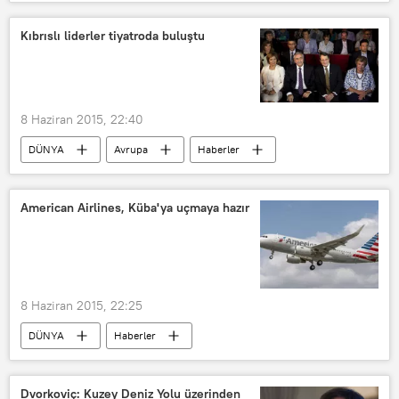
Türkiye A Milli Futbol Takımı
Kıbrıslı liderler tiyatroda buluştu
8 Haziran 2015, 22:40
DÜNYA
Avrupa
Haberler
Limasol
Nikos Anastasiadis
Mustafa Akıncı
American Airlines, Küba'ya uçmaya hazır
8 Haziran 2015, 22:25
DÜNYA
Haberler
ABD-Küba İlişkileri
ABD
Dvorkoviç: Kuzey Deniz Yolu üzerinden