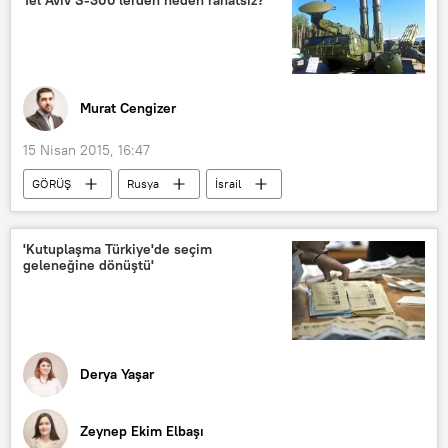
Murat Cengizer
15 Nisan 2015, 16:47
GÖRÜŞ
Rusya
İsrail
İran
Karel Valansi
Vladimir Putin
Benyamin Netanyahu
'Kutuplaşma Türkiye'de seçim
geleneğine dönüştü'
Derya Yaşar
Zeynep Ekim Elbaşı