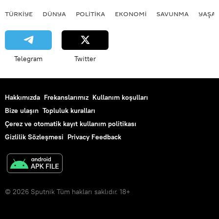
TÜRKIYE
DÜNYA
POLİTİKA
EKONOMİ
SAVUNMA
YAŞA
Telegram
Twitter
Hakkımızda
Frekanslarımız
Kullanım koşulları
Bize ulaşın
Topluluk kuralları
Çerez ve otomatik kayıt kullanım politikası
Gizlilik Sözleşmesi
Privacy Feedback
© 2026 Sputnik Tüm hakları saklıdır. 18+