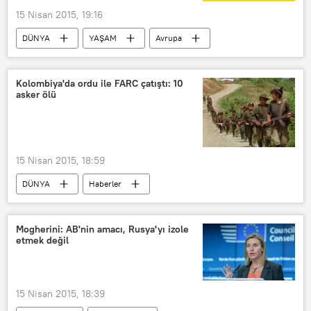
15 Nisan 2015, 19:16
DÜNYA
YAŞAM
Avrupa
Haberler
Liberland
Kolombiya'da ordu ile FARC çatıştı: 10
asker ölü
15 Nisan 2015, 18:59
DÜNYA
Haberler
Güney Amerika
Kolombiya
FARC
Mogherini: AB'nin amacı, Rusya'yı izole
etmek değil
15 Nisan 2015, 18:39