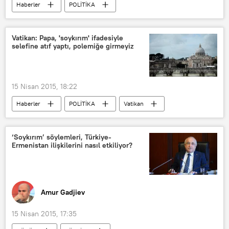
Haberler
POLİTİKA
Federica Mogherini
Rusya-AB İlişkileri
Vatikan: Papa, 'soykırım' ifadesiyle
selefine atıf yaptı, polemiğe girmeyiz
15 Nisan 2015, 18:22
Haberler
POLİTİKA
Vatikan
‘Soykırım’ söylemleri, Türkiye-
Ermenistan ilişkilerini nasıl etkiliyor?
Amur Gadjiev
15 Nisan 2015, 17:35