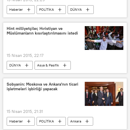
Haberler
POLİTİKA
DÜNYA
Türkiye
TÜRKİYE
Abdullah Gül
Hint milliyetçiler, Hıristiyan ve
Müslümanların kısırlaştırılmasını istedi
15 Nisan 2015, 22:17
DÜNYA
Asya & Pasifik
Haberler
Hindistan
Sobyanin: Moskova ve Ankara'nın ticari
işletmeleri işbirliği yapacak
15 Nisan 2015, 21:31
Haberler
POLİTİKA
Ankara
Moskova
Sergey Sobyanin