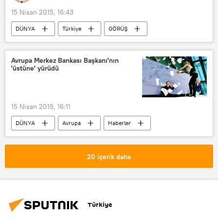
15 Nisan 2015, 16:43
DÜNYA
Türkiye
GÖRÜŞ
Haberler
Ertuğrul Kürkçü
Ali Bayramoğlu
AK Parti
Avrupa Merkez Bankası Başkanı'nın
'üstüne' yürüdü
HDP
MHP
CHP
Türkiye Genel Seçimleri 2015
15 Nisan 2015, 16:11
DÜNYA
Avrupa
Haberler
Mario Draghi
Avrupa Merkez Bankası
20 içerik daha
Türkiye