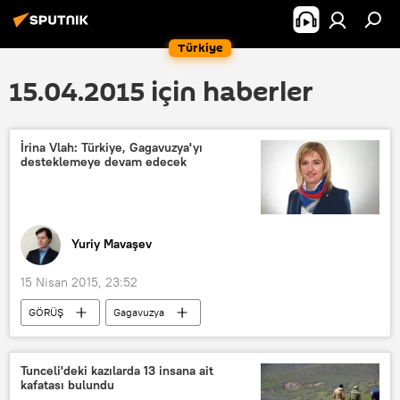
Türkiye
15.04.2015 için haberler
İrina Vlah: Türkiye, Gagavuzya'yı
desteklemeye devam edecek
Yuriy Mavaşev
15 Nisan 2015, 23:52
GÖRÜŞ
Gagavuzya
İrina Vlah
Tunceli'deki kazılarda 13 insana ait
kafatası bulundu