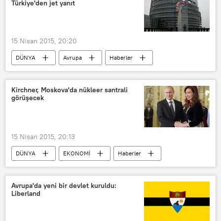
Türkiye'den jet yanıt
15 Nisan 2015, 20:20
DÜNYA
Avrupa
Haberler
TÜRKİYE
Ermenistan
Recep Tayyip Erdoğan
Kirchner, Moskova'da nükleer santrali
görüşecek
Ahmet Davutoğlu
Avrupa Parlamentosu
15 Nisan 2015, 20:13
DÜNYA
EKONOMİ
Haberler
Güney Amerika
Arjantin
Cristina Fernandez de Kirchner
Avrupa'da yeni bir devlet kuruldu:
Liberland