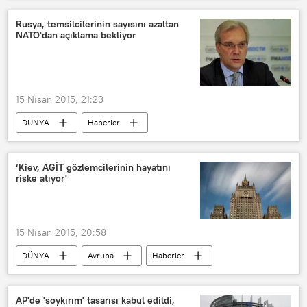
Melih Gökçek
Rusya, temsilcilerinin sayısını azaltan
NATO'dan açıklama bekliyor
15 Nisan 2015, 21:23
DÜNYA
Haberler
Aleksandr Gruşko
NATO
Rusya-NATO İlişkileri
Rusya
‘Kiev, AGİT gözlemcilerinin hayatını
riske atıyor'
15 Nisan 2015, 20:58
DÜNYA
Avrupa
Haberler
Ukrayna
Donetsk
Lugansk
Pavel Klimkin
AGİT
Rusya
AP'de 'soykırım' tasarısı kabul edildi,