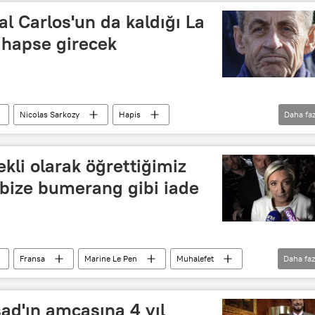
Cumhurbaşkanlığı
BFM TV
Son dakika
al Carlos'un da kaldığı La
 hapse girecek
Nicolas Sarkozy
Hapis
Daha faz
Fransa
Le Figaro
BFMTV
Paris
kli olarak öğrettiğimiz
 bize bumerang gibi iade
Fransa
Marine Le Pen
Muhalefet
Daha faz
emlin
Avrupa İnsan Hakları Mahkemesi (AİHM)
seyi
siyasi yasak
Recep Tayyip Erdoğan
ad'ın amcasına 4 yıl