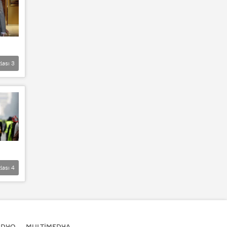
lası
3
lası
4
ADYO
MULTİMEDYA