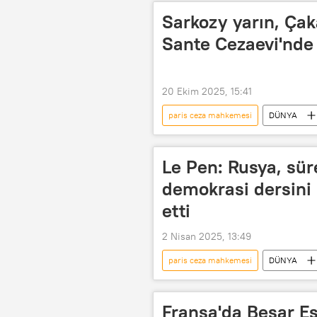
Paris
Libya
Fransa 
Sarkozy yarın, Çak
Sante Cezaevi'nde
20 Ekim 2025, 15:41
paris ceza mahkemesi
DÜNYA
Muammer Kaddafi
Libya
Avrupa
Le Pen: Rusya, süre
demokrasi dersini
etti
2 Nisan 2025, 13:49
paris ceza mahkemesi
DÜNYA
Rusya
Moskova
Kr
Haberler
Fransa Anayasa Kon
Fransa'da Beşar Es