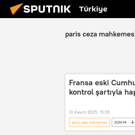
Türkiye
paris ceza mahkemes
Fransa eski Cumhu
kontrol şartıyla ha
10 Kasım 2025, 15:55
paris ceza mahkemesi
DÜNYA
Şartlı tahliye
Haberler