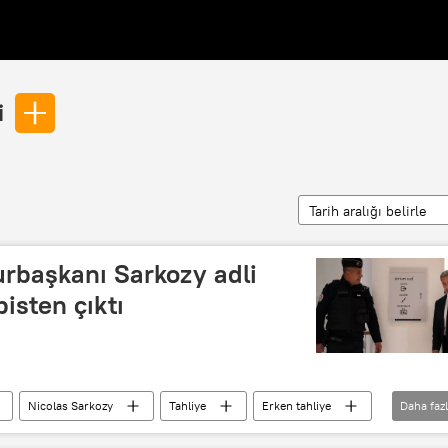
i
Tarih aralığı belirle
rbaşkanı Sarkozy adli
pisten çıktı
Nicolas Sarkozy
Tahliye
Erken tahliye
Daha faz
Avrupa
Muammer Kaddafi
Fransa