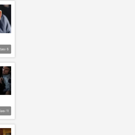
lası
6
lası
11