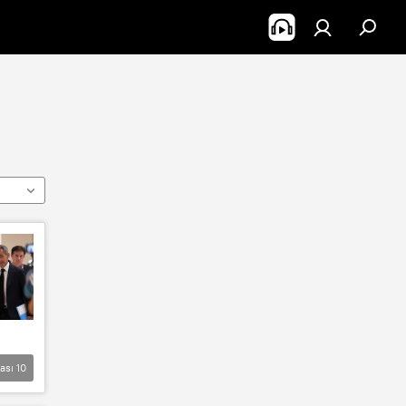
lası
10