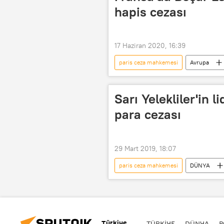
Emmanuel Macron
Cumhurba
hapis cezası
17 Haziran 2020, 16:39
paris ceza mahkemesi
Avrupa
kara para
Paris
Rıf
Sarı Yelekliler'in l
para cezası
29 Mart 2019, 18:07
paris ceza mahkemesi
DÜNYA
Eric Drouet
Elysee Sarayı
Türkiye
TÜRKIYE
DÜNYA
P