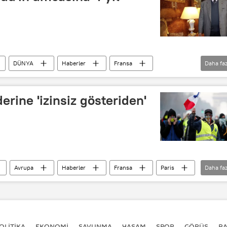
şkanlığı seçimi
Türkiye
DÜNYA
Haberler
Fransa
Daha faz
at Esad
iderine 'izinsiz gösteriden'
Avrupa
Haberler
Fransa
Paris
Daha faz
Sarı Yelekliler
gösteri
OLİTİKA
EKONOMİ
SAVUNMA
YAŞAM
SPOR
GÖRÜŞ
R