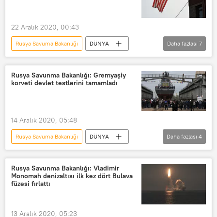
22 Aralık 2020, 00:43
Rusya Savuma Bakanlığı
DÜNYA
Daha fazlası
7
Haberler
ABD Ticaret Bakanlığı
Rusya Dış İstihbart Servisi (SVR)
Rusya Savunma Bakanlığı: Gremyaşiy
korveti devlet testlerini tamamladı
Yaptırım
Kara liste
Rusya
ABD
14 Aralık 2020, 05:48
Rusya Savuma Bakanlığı
DÜNYA
Daha fazlası
4
Haberler
Gremyaşiy
korvet
Rusya
Rusya Savunma Bakanlığı: Vladimir
Monomah denizaltısı ilk kez dört Bulava
füzesi fırlattı
13 Aralık 2020, 05:23