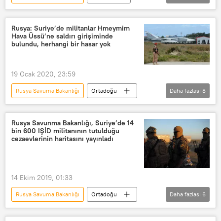
Rusya
TÜRKİYE
Vladimir Fitin
Suriye
İdlib
Rusya: Suriye’de militanlar Hmeymim
Hava Üssü’ne saldırı girişiminde
Astana
uzlaşma
bulundu, herhangi bir hasar yok
19 Ocak 2020, 23:59
Rusya Savuma Bakanlığı
Ortadoğu
Daha fazlası
8
DÜNYA
Haberler
Rusya
Suriye
Lazkiye
Rusya Savunma Bakanlığı, Suriye’de 14
bin 600 IŞİD militanının tutulduğu
Hmeymim Hava Üssü
SANA
cezaevlerinin haritasını yayınladı
İHA
14 Ekim 2019, 01:33
Rusya Savuma Bakanlığı
Ortadoğu
Daha fazlası
6
DÜNYA
Haberler
Rusya