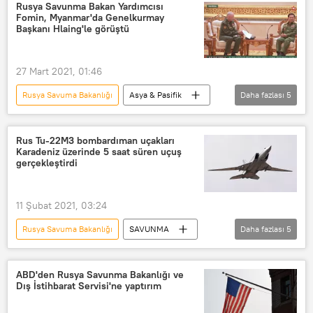
ABD
İHA
iha
İHA
Rusya Savunma Bakan Yardımcısı
Fomin, Myanmar'da Genelkurmay
İHA
İnsansız Hava Aracı (İHA)
Başkanı Hlaing'le görüştü
RQ-4B-30 Global Hawk
RQ-4B Global Hawk
27 Mart 2021, 01:46
Rusya Savuma Bakanlığı
Asya & Pasifik
Daha fazlası
5
DÜNYA
Haberler
Rusya
Min Aung Hlaing
Myanmar
Rus Tu-22M3 bombardıman uçakları
Karadeniz üzerinde 5 saat süren uçuş
gerçekleştirdi
11 Şubat 2021, 03:24
Rusya Savuma Bakanlığı
SAVUNMA
Daha fazlası
5
Haberler
DÜNYA
Rusya
Karadeniz
Tu-22M3
ABD'den Rusya Savunma Bakanlığı ve
Dış İstihbarat Servisi'ne yaptırım