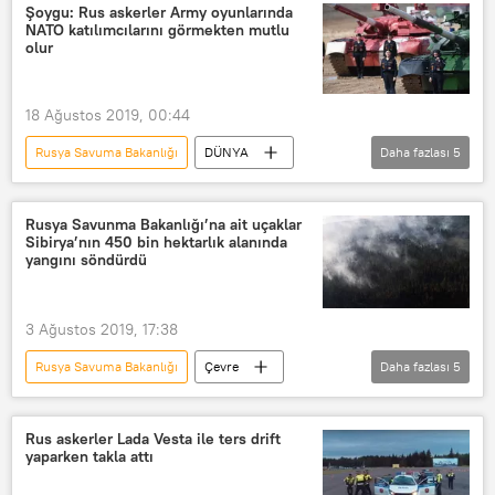
Suriye
IŞİD
Cezaevi
Şoygu: Rus askerler Army oyunlarında
NATO katılımcılarını görmekten mutlu
olur
18 Ağustos 2019, 00:44
Rusya Savuma Bakanlığı
DÜNYA
Daha fazlası
5
Haberler
Rusya
Sergey Şoygu
NATO
Rusya Savunma Bakanlığı’na ait uçaklar
Sibirya’nın 450 bin hektarlık alanında
ARMY-2019 Uluslararası Askeri-Teknik Fuarı
yangını söndürdü
3 Ağustos 2019, 17:38
Rusya Savuma Bakanlığı
Çevre
Daha fazlası
5
YAŞAM
Haberler
DÜNYA
Rusya
Sibirya
Rus askerler Lada Vesta ile ters drift
yaparken takla attı