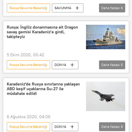
Rusya Savuma Bakanlığı
SAVUNMA
Daha fazlası
6
Haberler
DÜNYA
Rusya
Denizaltı
Rus denizaltı
Rusya: İngiliz donanmasına ait Dragon
savaş gemisi Karadeniz’e girdi,
Bulava
takipteyiz
5 Ekim 2020, 00:42
Rusya Savuma Bakanlığı
DÜNYA
Daha fazlası
5
Haberler
Avrupa
Rusya
İngiltere
Karadeniz
Karadeniz'de Rusya sınırlarına yaklaşan
ABD keşif uçaklarına Su-27 ile
müdahale edildi
6 Ağustos 2020, 04:06
Rusya Savuma Bakanlığı
DÜNYA
Daha fazlası
8