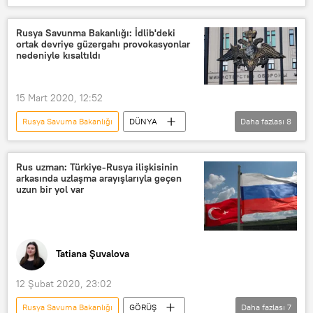
Haberler
SAVUNMA
Karadeniz
Su-27
ABD
Rusya Savunma Bakanlığı: İdlib'deki
ortak devriye güzergahı provokasyonlar
P-8A Poseidon
Önleme
nedeniyle kısaltıldı
Rusya
15 Mart 2020, 12:52
Rusya Savuma Bakanlığı
DÜNYA
Daha fazlası
8
Haberler
TÜRKİYE
Rusya
İdlib
Ortak devriye
Rus uzman: Türkiye-Rusya ilişkisinin
arkasında uzlaşma arayışlarıyla geçen
Provokasyon
Canlı kalkan
uzun bir yol var
Suriye
Tatiana Şuvalova
12 Şubat 2020, 23:02
Rusya Savuma Bakanlığı
GÖRÜŞ
Daha fazlası
7