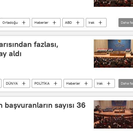
Ortadoğu
Haberler
ABD
Irak
Daha fa
arısından fazlası,
y aldı
DÜNYA
POLİTİKA
Haberler
Irak
Daha fa
in başvuranların sayısı 36