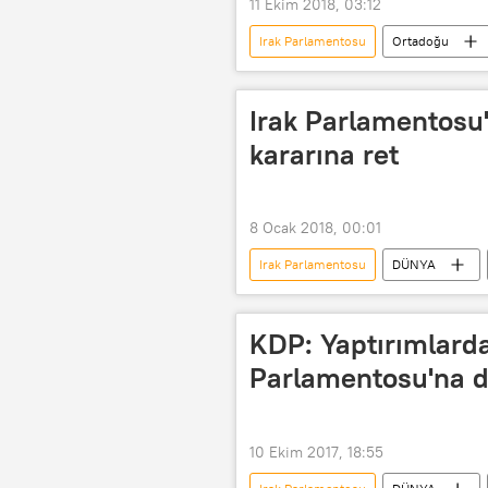
11 Ekim 2018, 03:12
Irak Parlamentosu
Ortadoğu
Adil Abdulmehdi
Berhem Sal
Irak Parlamentosu
kararına ret
8 Ocak 2018, 00:01
Irak Parlamentosu
DÜNYA
İsrail
Kudüs
Donal
KDP: Yaptırımlard
Parlamentosu'na 
10 Ekim 2017, 18:55