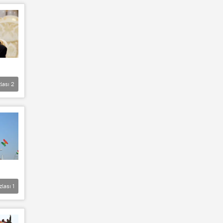
lası
2
zlası
1