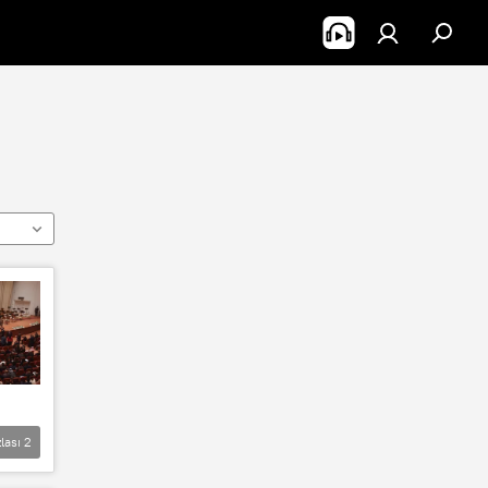
lası
2