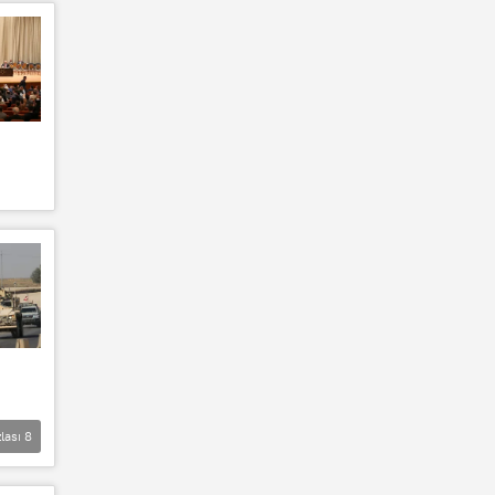
lası
8