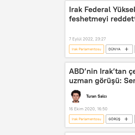
Irak Federal Yüks
feshetmeyi reddet
7 Eylül 2022, 23:27
Irak Parlamentosu
DÜNYA
ABD’nin Irak’tan ç
uzman görüşü: Sem
Turan Salcı
16 Ekim 2020, 16:50
Irak Parlamentosu
GÖRÜŞ
Irak
Çekilme
Asker