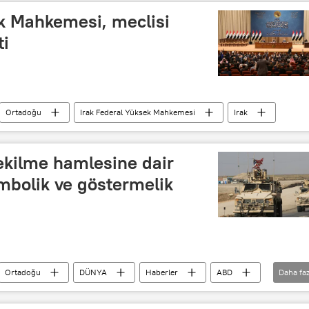
ek Mahkemesi, meclisi
ti
Ortadoğu
Irak Federal Yüksek Mahkemesi
Irak
ekilme hamlesine dair
bolik ve göstermelik
Ortadoğu
DÜNYA
Haberler
ABD
Daha faz
Bağdat
Ali Semin
Fuad Hüseyin