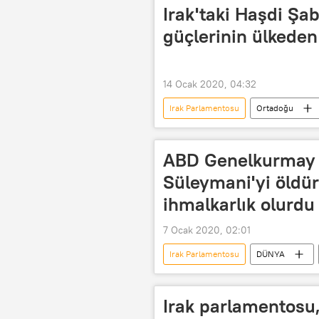
Haşdi Şabi
PKK
Irak'taki Haşdi Şab
güçlerinin ülkeden
14 Ocak 2020, 04:32
Irak Parlamentosu
Ortadoğu
Haşdi Şabi
ABD
İra
ABD Genelkurmay 
Süleymani'yi öldü
ihmalkarlık olurdu
7 Ocak 2020, 02:01
Irak Parlamentosu
DÜNYA
Kasım Süleymani
Mark Milley
Irak parlamentosu