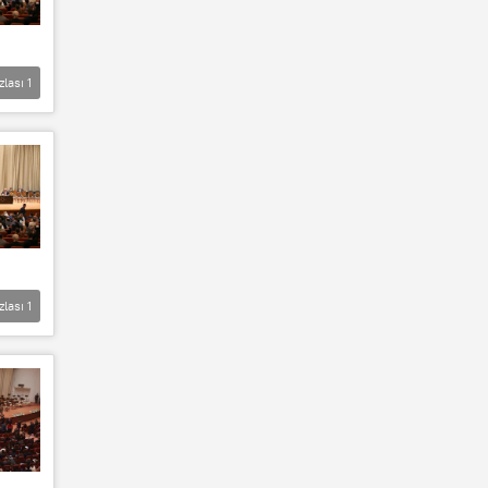
zlası
1
zlası
1