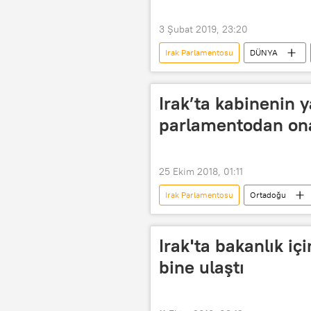
3 Şubat 2019, 23:20
Irak Parlamentosu
DÜNYA
Donald Trump
Irak’ta kabinenin y
parlamentodan ona
25 Ekim 2018, 01:11
Irak Parlamentosu
Ortadoğu
Adil Abdulmehdi
Irak'ta bakanlık iç
bine ulaştı