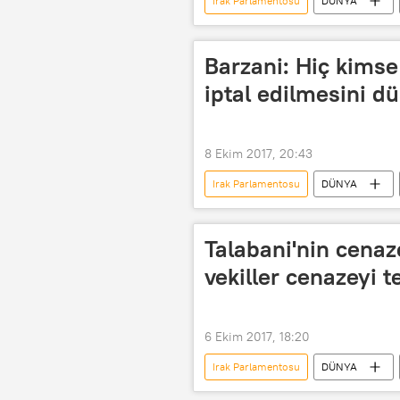
Irak Parlamentosu
DÜNYA
Irak Kürt Bölgesel Yönetimi (IKBY)
IKBY Parlamentosu
IKBY bağ
Barzani: Hiç kims
iptal edilmesini 
8 Ekim 2017, 20:43
Irak Parlamentosu
DÜNYA
Irak Kürt Bölgesel Yönetimi (IKBY)
IKBY bağımsızlık referandumu
Talabani'nin cenaz
vekiller cenazeyi te
6 Ekim 2017, 18:20
Irak Parlamentosu
DÜNYA
Irak
Almanya
Bağda