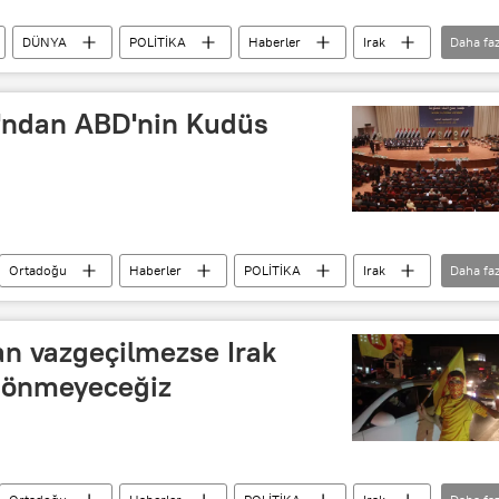
DÜNYA
POLİTİKA
Haberler
Irak
Daha faz
ih
bakanlık
'ndan ABD'nin Kudüs
Ortadoğu
Haberler
POLİTİKA
Irak
Daha faz
d Trump
BM
an vazgeçilmezse Irak
dönmeyeceğiz