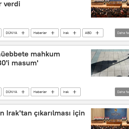
r verdi
DÜNYA
Haberler
Irak
ABD
Daha fa
e müebbete mahkum
80'i masum'
DÜNYA
Haberler
Irak
Daha fa
n Irak'tan çıkarılması için