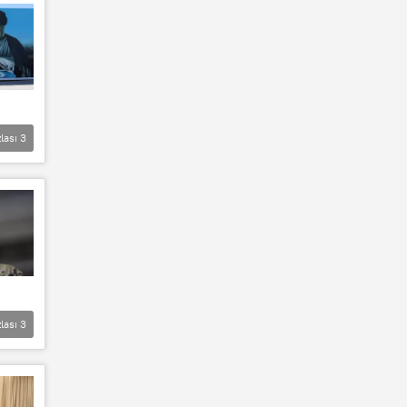
lası
3
lası
3