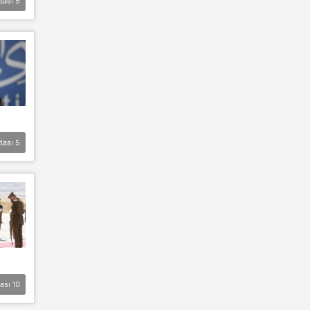
lası
5
lası
5
lası
10