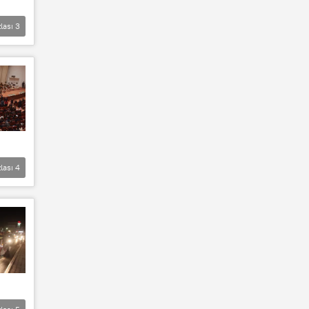
lası
3
lası
4