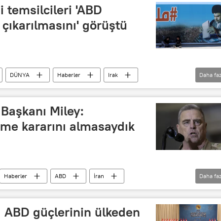
i temsilcileri 'ABD
 çıkarılmasını' görüştü
DÜNYA
Haberler
Irak
Daha faz
n
Görüşme
Başkanı Miley:
rme kararını almasaydık
Haberler
ABD
İran
Daha faz
Mark Esper
, ABD güçlerinin ülkeden