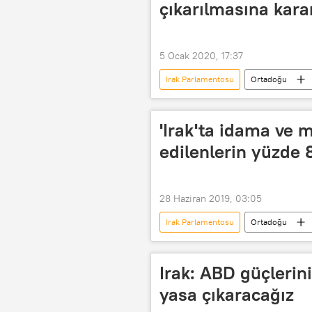
çıkarılmasına kara
5 Ocak 2020, 17:37
Irak Parlamentosu
Ortadoğu
Kasım Süleymani
'Irak'ta idama v
edilenlerin yüzde 
28 Haziran 2019, 03:05
Irak Parlamentosu
Ortadoğu
müebbet hapis cezası
Irak: ABD güçlerini
yasa çıkaracağız