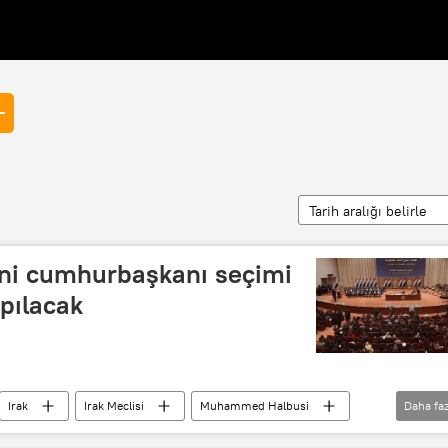
Tarih aralığı belirle
eni cumhurbaşkanı seçimi
pılacak
Irak
Irak Meclisi
Muhammed Halbusi
Daha faz
Kürdistan Yurtseverler Birliği (KYB)