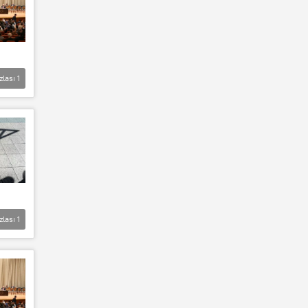
zlası
1
zlası
1