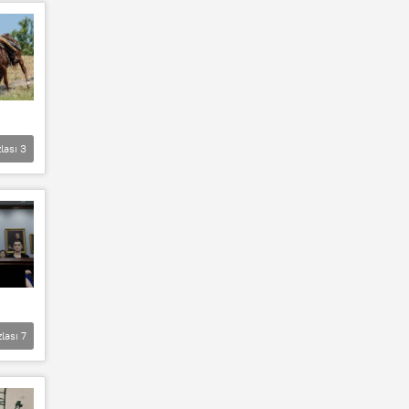
lası
3
zlası
7