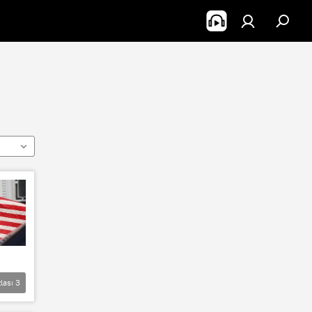
lası
3