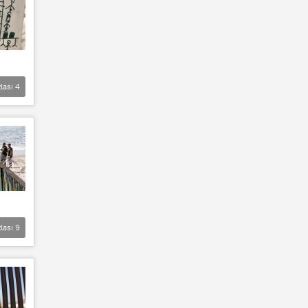
lası
4
lası
9