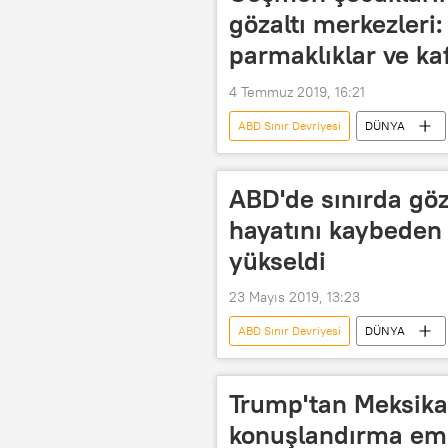
gözaltı merkezleri:
parmaklıklar ve ka
4 Temmuz 2019, 16:21
ABD Sınır Devriyesi
DÜNYA
ABD
ABD Gümrük ve Sınır Mu
resim
ABD'de sınırda göz
hayatını kaybeden
yükseldi
23 Mayıs 2019, 13:23
ABD Sınır Devriyesi
DÜNYA
El Salvador
ABD Sağlık ve İns
Donald Trump
Meksika
Trump'tan Meksika 
Guatemala
konuşlandırma em