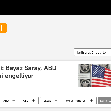
Tarih aralığı belirle
i: Beyaz Saray, ABD
ni engelliyor
ABD
ABD
Teksas
Teksas Kongresi
Daha faz
a
Beyaz Saray