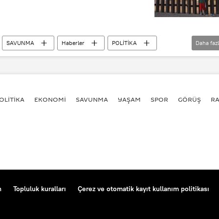
SAVUNMA
Haberler
POLİTİKA
Daha faz
Meksika
Donald Trump
Jim Mattis
ones
Catherine Tactaquin
sal Muhafızlar
ABD Savunma Bakanlığı
OLİTİKA
EKONOMİ
SAVUNMA
YAŞAM
SPOR
GÖRÜŞ
R
ır Melekleri
al Ağ (NNIR)
Göçmenler İçin İnsan Hakları Koalisyonu
n
Topluluk kuralları
Çerez ve otomatik kayıt kullanım politikası