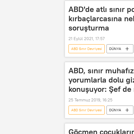
ABD'de atlı sınır p
kırbaçlarcasına n
soruşturma
21 Eylül 2021, 17:57
ABD Sınır Devriyesi
DÜNYA
at
Sığır
Rio Grande
ABD, sınır muhafızl
yorumlarla dolu gi
konuşuyor: Şef de
25 Temmuz 2019, 16:25
ABD Sınır Devriyesi
DÜNYA
ABD Gümrük ve Sınır Muhafaza Birimi
Irkçı
Cinsiyetçi
Alex
Göçmen çocukları