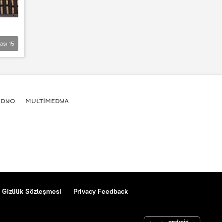
lası
15
ADYO
MULTİMEDYA
Gizlilik Sözleşmesi
Privacy Feedback