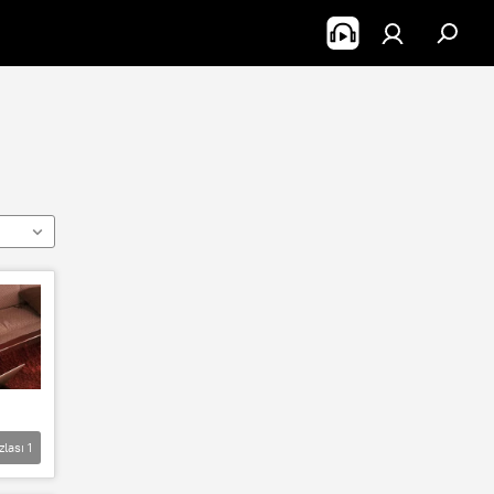
zlası
1