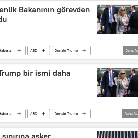
enlik Bakanının görevden
du
Haberler
ABD
Donald Trump
Daha fa
Trump bir ismi daha
Haberler
ABD
Donald Trump
Daha faz
st
sınırına asker