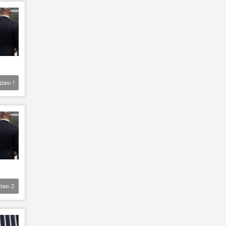
zlası
1
lası
2