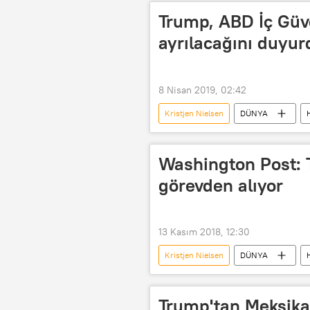
Trump, ABD İç Güv
ayrılacağını duyur
8 Nisan 2019, 02:42
Kristjen Nielsen
DÜNYA
ABD İç Güvenlik Bakanlığı (DHS)
Washington Post: 
görevden alıyor
13 Kasım 2018, 12:30
Kristjen Nielsen
DÜNYA
Jeff Sessions
Washington Po
Trump'tan Meksika 