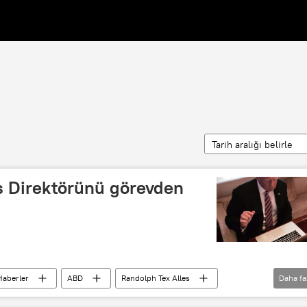
Tarih aralığı belirle
is Direktörünü görevden
Haberler
ABD
Randolph Tex Alles
Daha fa