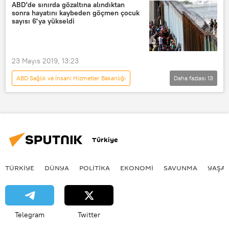
Beyaz Saray
Kongre
Teksas
ABD'de sınırda gözaltına alındıktan
sonra hayatını kaybeden göçmen çocuk
Göçmen
Carrizo Springs
sayısı 6'ya yükseldi
Basın
ABD-Meksika sınırı
Kovid-19
ABD
23 Mayıs 2019, 13:23
ABD Sağlık ve İnsani Hizmetler Bakanlığı
Daha fazlası
13
DÜNYA
Haberler
POLİTİKA
ABD
El Salvador
ABD Sınır Devriyesi
Nebraska
Türkiye
Donald Trump
Meksika
Arizona
CBS News
TÜRKIYE
DÜNYA
POLİTİKA
EKONOMİ
SAVUNMA
YAŞA
Joaquin Castro
Guatemala
Telegram
Twitter