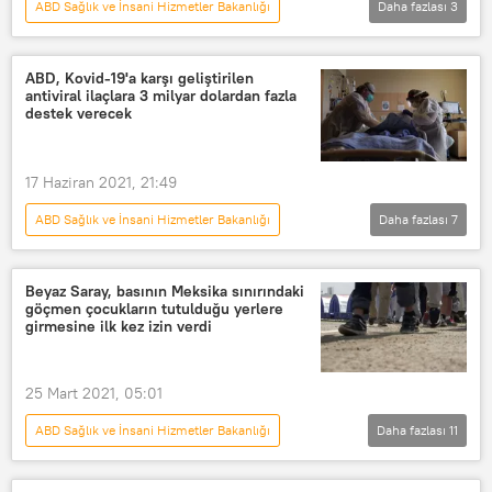
ABD Sağlık ve İnsani Hizmetler Bakanlığı
Daha fazlası
3
DÜNYA
ABD
Bomba
ABD, Kovid-19'a karşı geliştirilen
antiviral ilaçlara 3 milyar dolardan fazla
destek verecek
17 Haziran 2021, 21:49
ABD Sağlık ve İnsani Hizmetler Bakanlığı
Daha fazlası
7
DÜNYA
Haberler
KORONAVİRÜS
ABD
Beyaz Saray, basının Meksika sınırındaki
göçmen çocukların tutulduğu yerlere
Koronavirüs
Kovid-19
ilaç
girmesine ilk kez izin verdi
25 Mart 2021, 05:01
ABD Sağlık ve İnsani Hizmetler Bakanlığı
Daha fazlası
11
DÜNYA
Haberler