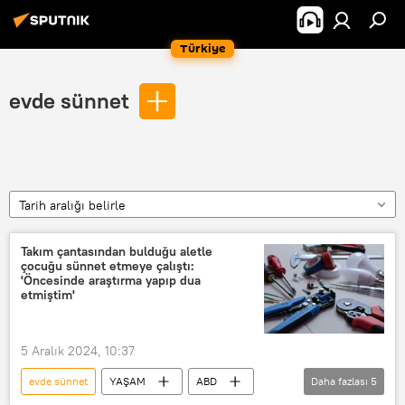
Türkiye
evde sünnet
Tarih aralığı belirle
Takım çantasından bulduğu aletle
çocuğu sünnet etmeye çalıştı:
'Öncesinde araştırma yapıp dua
etmiştim'
5 Aralık 2024, 10:37
evde sünnet
YAŞAM
ABD
Daha fazlası
5