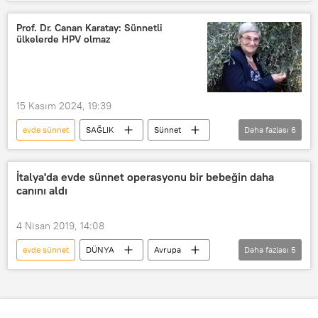
Missouri
Sünnet
Mahkeme
çocuk istismarı
Suçlama
Prof. Dr. Canan Karatay: Sünnetli
ülkelerde HPV olmaz
15 Kasım 2024, 19:39
evde sünnet
SAĞLIK
Sünnet
Daha fazlası
6
Kadın sünneti
Canan Karatay
HPV
HPV aşısı
cinsel
İtalya'da evde sünnet operasyonu bir bebeğin daha
canını aldı
Cinsel ilişki
4 Nisan 2019, 14:08
evde sünnet
DÜNYA
Avrupa
Daha fazlası
5
Haberler
İtalya
genova
ANSA
Sünnet