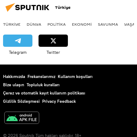
Türkiye
TÜRKIYE
DÜNYA
POLİTİKA
EKONOMİ
SAVUNMA
YAŞA
Telegram
Twitter
Hakkımızda
Frekanslarımız
Kullanım koşulları
Bize ulaşın
Topluluk kuralları
Çerez ve otomatik kayıt kullanım politikası
Gizlilik Sözleşmesi
Privacy Feedback
© 2026 Sputnik Tüm hakları saklıdır. 18+