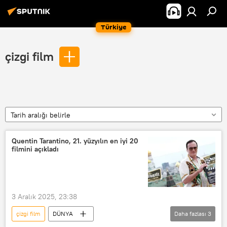
Türkiye
çizgi film
Tarih aralığı belirle
Quentin Tarantino, 21. yüzyılın en iyi 20
filmini açıkladı
3 Aralık 2025, 23:38
çizgi film
DÜNYA
Daha fazlası
3