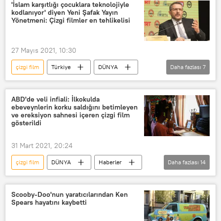
Maşa ile Koca Ayı
'İslam karşıtlığı çocuklara teknolojiyle
kodlanıyor' diyen Yeni Şafak Yayın
Yönetmeni: Çizgi filmler en tehlikelisi
27 Mayıs 2021, 10:30
çizgi film
Türkiye
DÜNYA
Daha fazlası
7
Haberler
Hüseyin Likoğlu
İslam karşıtlığı
İslamofobi
ABD'de veli infiali: İlkokulda
ebeveynlerin korku saldığını betimleyen
Tehlike
İslam düşmalığı
ve ereksiyon sahnesi içeren çizgi film
gösterildi
Teknoloji
31 Mart 2021, 20:24
çizgi film
DÜNYA
Haberler
Daha fazlası
14
YAŞAM
ABD
Connecticut
Greenwich
ilkokul
ebeveyn
Scooby-Doo'nun yaratıcılarından Ken
Spears hayatını kaybetti
veli
Öğrenci
Çocuk