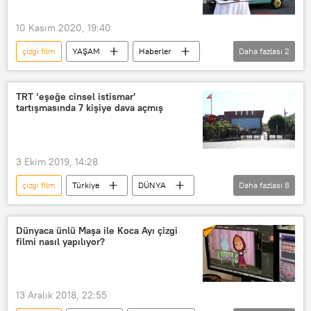
Kavga
Şiddet
Cinsel taciz
Penis
Ereksiyon
10 Kasım 2020, 19:40
çizgi film
YAŞAM
Haberler
Daha fazlası
2
Ölüm
Warner Bros
TRT ‘eşeğe cinsel istismar’
tartışmasında 7 kişiye dava açmış
3 Ekim 2019, 14:28
çizgi film
Türkiye
DÜNYA
Daha fazlası
8
Haberler
TRT Çocuk
TRT
Maysa ve Bulut
CHP
Dünyaca ünlü Maşa ile Koca Ayı çizgi
filmi nasıl yapılıyor?
Mahmut Tanal
Fuat Oktay
Sosyal medya
13 Aralık 2018, 22:55