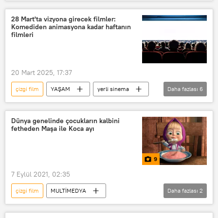
Quentin Tarantino
Film
film festivali
28 Mart'ta vizyona girecek filmler:
Komediden animasyona kadar haftanın
Film Yapımcıları Meslek Birliği (FİYAB)
filmleri
20 Mart 2025, 17:37
çizgi film
YAŞAM
yerli sinema
Daha fazlası
6
yabancı sinema
Film
Çizgi film
korku filmi
Dünya genelinde çocukların kalbini
fetheden Maşa ile Koca ayı
Animasyon
animasyon filmi
9
7 Eylül 2021, 02:35
çizgi film
MULTİMEDYA
Daha fazlası
2
FOTOĞRAF
Rusya