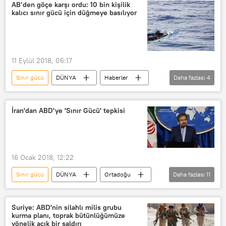
Recep Tayyip Erdoğan
TÜRKİYE
AB’den göçe karşı ordu: 10 bin kişilik
kalıcı sınır gücü için düğmeye basılıyor
Macaristan
Victor Orban
Viktor Orban
Sınır
11 Eylül 2018, 06:17
Sınır gücü
DÜNYA
Haberler
Daha fazlası
4
TÜRKİYE
Suriye
Jean Claude Juncker
Avrupa
İran'dan ABD'ye 'Sınır Gücü' tepkisi
16 Ocak 2018, 12:22
Sınır gücü
DÜNYA
Ortadoğu
Daha fazlası
11
SAVUNMA
Türkiye
Haberler
POLİTİKA
Rusya
ABD
Suriye: ABD'nin silahlı milis grubu
kurma planı, toprak bütünlüğümüze
Suriye
İran
Behram Kasımi
yönelik açık bir saldırı