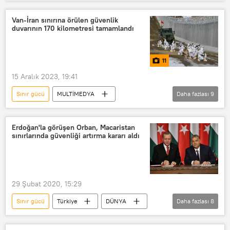
Libya Ulusal Ordusu (LNA)
Libya Ulusal Ordusu
takviye kuvvet
Van-İran sınırına örülen güvenlik
duvarının 170 kilometresi tamamlandı
takviye
11
15 Aralık 2023, 19:41
Sınır gücü
MULTİMEDYA
Daha fazlası
9
FOTOĞRAF
İran
Van
Türkiye
Sınır
Sınır güvenliği
Erdoğan'la görüşen Orban, Macaristan
sınırlarında güvenliği artırma kararı aldı
İnsansız Hava Aracı (İHA)
insansız hava aracı
İnsansız Hava Aracı
29 Şubat 2020, 15:29
Sınır gücü
Türkiye
DÜNYA
Daha fazlası
8
Haberler
Avrupa