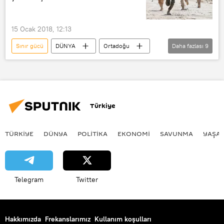
PYD
DSG
15 Ocak 2018, 12:13
Sınır gücü
DÜNYA
Ortadoğu
Daha fazlası
9
SAVUNMA
Haberler
POLİTİKA
ABD
Suriye
YPG
SANA
DSG
Türkiye
Milis
TÜRKIYE
DÜNYA
POLİTİKA
EKONOMİ
SAVUNMA
YAŞA
Telegram
Twitter
Hakkımızda
Frekanslarımız
Kullanım koşulları