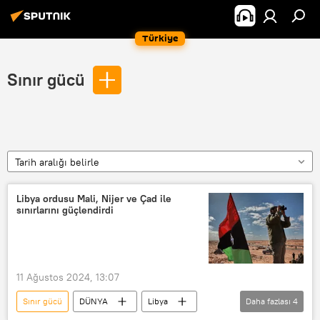
Türkiye
Sınır gücü
Tarih aralığı belirle
Libya ordusu Mali, Nijer ve Çad ile
sınırlarını güçlendirdi
11 Ağustos 2024, 13:07
Sınır gücü
DÜNYA
Libya
Daha fazlası
4