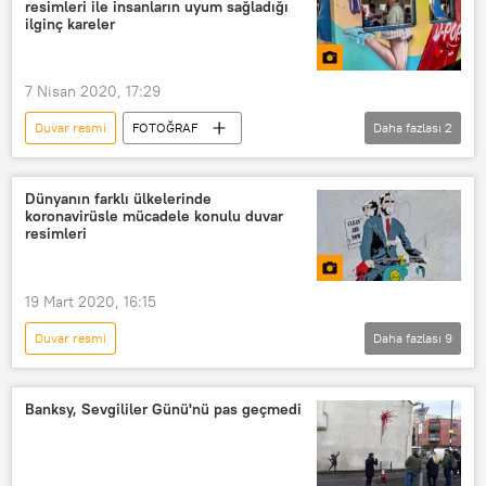
resimleri ile insanların uyum sağladığı
9 Mayıs Zafer Bayramı
Rusya
ilginç kareler
2. Dünya Savaşı
Büyük Vatanseverlik Savaşı
Graffiti
7 Nisan 2020, 17:29
Duvar resmi
FOTOĞRAF
Daha fazlası
2
MULTİMEDYA
Sokak sanatı
Dünyanın farklı ülkelerinde
koronavirüsle mücadele konulu duvar
resimleri
19 Mart 2020, 16:15
Duvar resmi
Daha fazlası
9
Çin’de başlayan koronavirüs salgını
FOTOĞRAF
MULTİMEDYA
Banksy, Sevgililer Günü'nü pas geçmedi
Koronavirüs
Covid-19
Kovid-19
Sokak sanatı