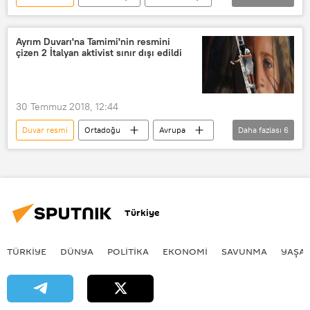
YAŞAM
Greta Thunberg
Kanada
Graffiti
mural
Ayrım Duvarı'na Tamimi'nin resmini
çizen 2 İtalyan aktivist sınır dışı edildi
İklim krizi
iklim
iklim değişikliği
Vandalizm
James Bagnell
AJA Louden
30 Temmuz 2018, 12:44
Duvar resmi
Ortadoğu
Avrupa
Daha fazlası
6
DÜNYA
Haberler
İsrail
Filistin
Ahed Tamimi
Sınır dışı
Türkiye
TÜRKIYE
DÜNYA
POLİTİKA
EKONOMİ
SAVUNMA
YAŞA