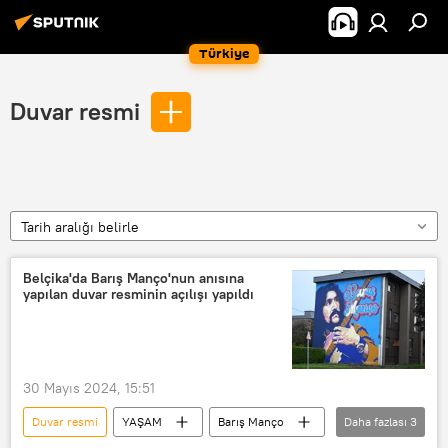
Türkiye
Duvar resmi
Tarih aralığı belirle
Belçika'da Barış Manço'nun anısına
yapılan duvar resminin açılışı yapıldı
30 Mayıs 2024, 15:51
Duvar resmi
YAŞAM
Barış Manço
Daha fazlası
3