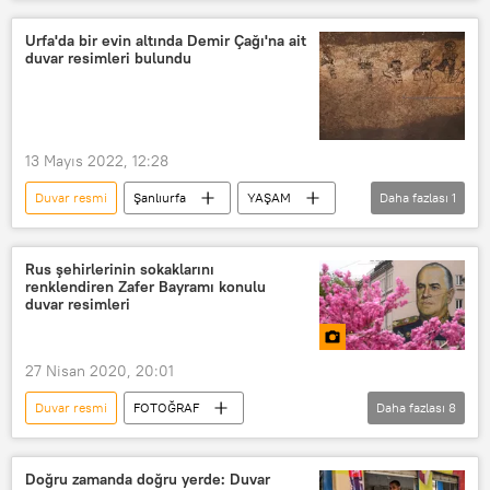
Van
Urfa'da bir evin altında Demir Çağı'na ait
duvar resimleri bulundu
13 Mayıs 2022, 12:28
Duvar resmi
Şanlıurfa
YAŞAM
Daha fazlası
1
Demir Çağı
Rus şehirlerinin sokaklarını
renklendiren Zafer Bayramı konulu
duvar resimleri
27 Nisan 2020, 20:01
Duvar resmi
FOTOĞRAF
Daha fazlası
8
MULTİMEDYA
Multimedya
Zafer'in 75. yıldönümü
Doğru zamanda doğru yerde: Duvar