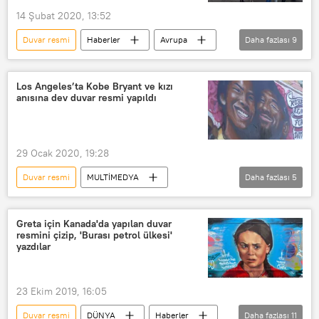
Salgın
Sanat
14 Şubat 2020, 13:52
Duvar resmi
Haberler
Avrupa
Daha fazlası
9
DÜNYA
YAŞAM
Banksy
İngiltere
Sokak sanatı
Los Angeles’ta Kobe Bryant ve kızı
anısına dev duvar resmi yapıldı
Sokak sanatçısı
Graffiti
Sevgililer Günü
Bristol
29 Ocak 2020, 19:28
Duvar resmi
MULTİMEDYA
Daha fazlası
5
Kobe Bryant
Gianna Maria Bryant
Los Angeles
Basketbol
Greta için Kanada'da yapılan duvar
resmini çizip, 'Burası petrol ülkesi'
VİDEO
yazdılar
23 Ekim 2019, 16:05
Duvar resmi
DÜNYA
Haberler
Daha fazlası
11