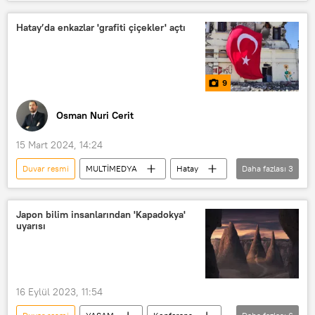
Belçika
Açılış
Liege
Hatay’da enkazlar 'grafiti çiçekler' açtı
9
Osman Nuri Cerit
15 Mart 2024, 14:24
Duvar resmi
MULTİMEDYA
Hatay
Daha fazlası
3
Antakya
Deprem
Enkaz
Japon bilim insanlarından 'Kapadokya'
uyarısı
16 Eylül 2023, 11:54