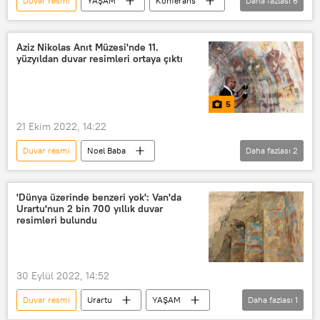
Duvar resmi
YAŞAM
Konferans
Daha fazlası
6
Japon
Japonya
Kapadokya
Nevşehir
Koruma
Tahribat
Aziz Nikolas Anıt Müzesi'nde 11.
yüzyıldan duvar resimleri ortaya çıktı
5
21 Ekim 2022, 14:22
Duvar resmi
Noel Baba
Daha fazlası
2
MULTİMEDYA
Keşif
'Dünya üzerinde benzeri yok': Van'da
Urartu'nun 2 bin 700 yıllık duvar
resimleri bulundu
30 Eylül 2022, 14:52
Duvar resmi
Urartu
YAŞAM
Daha fazlası
1