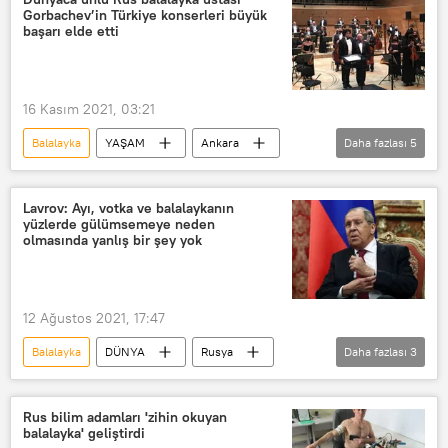
Gorbachev’in Türkiye konserleri büyük
başarı elde etti
16 Kasım 2021, 03:21
Balalayka
YAŞAM
Ankara
Daha fazlası
5
İstanbul
Rus
besteci
virtüöz
Andrey Gorbachev
Lavrov: Ayı, votka ve balalaykanın
yüzlerde gülümsemeye neden
olmasında yanlış bir şey yok
12 Ağustos 2021, 17:47
Balalayka
DÜNYA
Rusya
Daha fazlası
3
Sergey Lavrov
votka
ayı
Rus bilim adamları 'zihin okuyan
balalayka' geliştirdi