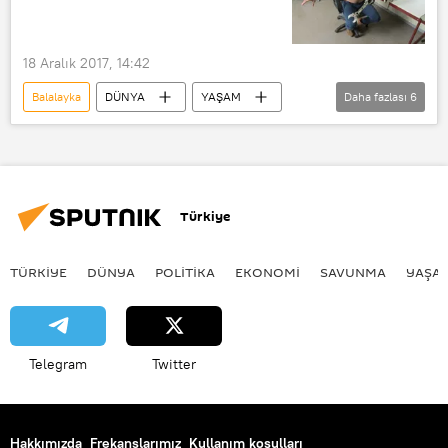
18 Aralık 2017, 14:42
Balalayka
DÜNYA
YAŞAM
Daha fazlası
6
Bilim
Haberler
Rusya
Immanuel Kant Baltık Federal Üniversitesi
Cyborg
Sibernetik
Türkiye
TÜRKIYE
DÜNYA
POLİTİKA
EKONOMİ
SAVUNMA
YAŞA
Telegram
Twitter
Hakkımızda
Frekanslarımız
Kullanım koşulları