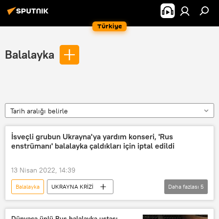
Türkiye
Balalayka
Tarih aralığı belirle
İsveçli grubun Ukrayna'ya yardım konseri, 'Rus
enstrümanı' balalayka çaldıkları için iptal edildi
13 Nisan 2022, 14:39
Balalayka
UKRAYNA KRİZİ
Daha fazlası
5
Ukrayna
Rusya
İsveç
Müzik
Konser
iptal
Dünyaca ünlü Rus balalayka ustası