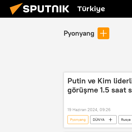
Türkiye
Pyonyang
Putin ve Kim liderl
görüşme 1.5 saat 
19 Haziran 2024, 09:26
Pyonyang
DÜNYA
Rusya
Vladimir Putin
Moskova