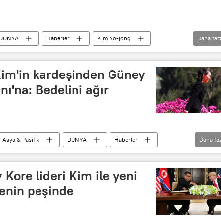
DÜNYA
Haberler
Kim Yo-jong
Daha faz
Jen Psaki
Beyaz Saray
ABD
eri Bakanlığı
açıklama
Güney Kore
 Kim'in kardeşinden Güney
Dolar
nı'na: Bedelini ağır
Asya & Pasifik
DÜNYA
Haberler
Daha faz
Kovid-19
Koronavirüs
Seul
 Kore lideri Kim ile yeni
menin peşinde