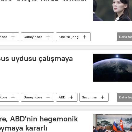
Kore
Güney Kore
Kim Yo-jong
Daha faz
Seul
sus uydusu çalışmaya
Kore
Güney Kore
ABD
Savunma
Daha faz
asus
Casus uydu
re, ABD'nin hegemonik
oymaya kararlı