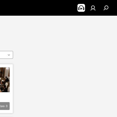
lası
3