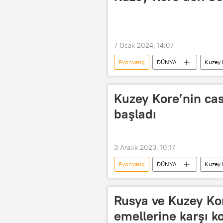
7 Ocak 2024, 14:07
Pyonyang
DÜNYA
Kuzey 
Kuzey Kore lideri Kim Jong Un
Kuzey Kore’nin ca
başladı
3 Aralık 2023, 10:17
Pyonyang
DÜNYA
Kuzey 
Uydu
askeri uydu
C
Rusya ve Kuzey Ko
emellerine karşı k