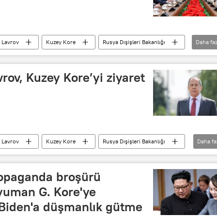
 Lavrov
Kuzey Kore
Rusya Dışişleri Bakanlığı
Daha faz
Kuzey Kore lideri Kim Jong Un
Moskova
vrov, Kuzey Kore’yi ziyaret
 Lavrov
Kuzey Kore
Rusya Dışişleri Bakanlığı
Daha fa
ropaganda broşürü
yuman G. Kore'ye
, Biden'a düşmanlık gütme