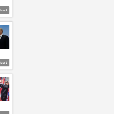
lası
4
lası
8