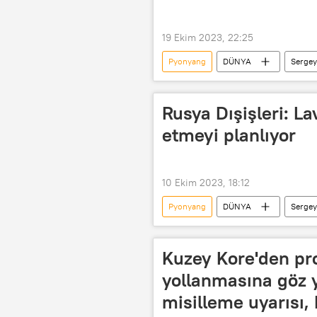
19 Ekim 2023, 22:25
Pyonyang
DÜNYA
Sergey
Kuzey Kore Dışişleri Bakanlığı
Rusya Dışişleri: La
etmeyi planlıyor
10 Ekim 2023, 18:12
Pyonyang
DÜNYA
Sergey
Mariya Zaharova
Kuzey Kore'den p
yollanmasına göz 
misilleme uyarısı