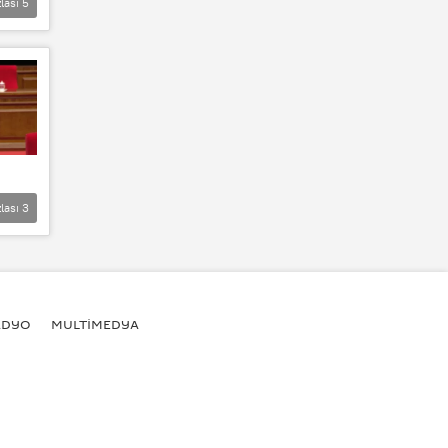
lası
5
lası
3
ADYO
MULTİMEDYA