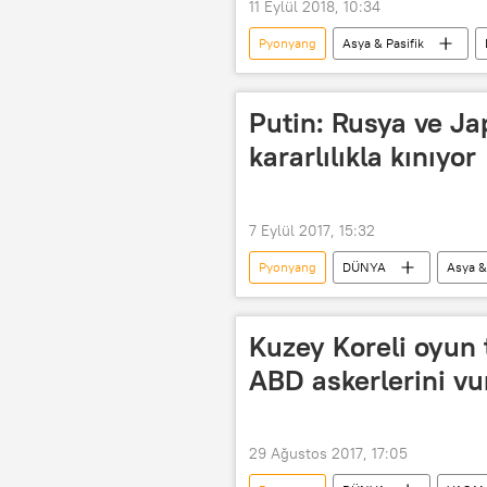
11 Eylül 2018, 10:34
Pyonyang
Asya & Pasifik
Washington DC
Kim Jong-u
ABD ve Kuzey Kore Liderleri Görüşmes
Putin: Rusya ve Ja
kararlılıkla kınıyor
7 Eylül 2017, 15:32
Pyonyang
DÜNYA
Asya &
Rusya
Kuzey Kore
Şinzo Abe
Doğu Ekonomik F
Kuzey Koreli oyun t
ABD askerlerini vu
29 Ağustos 2017, 17:05