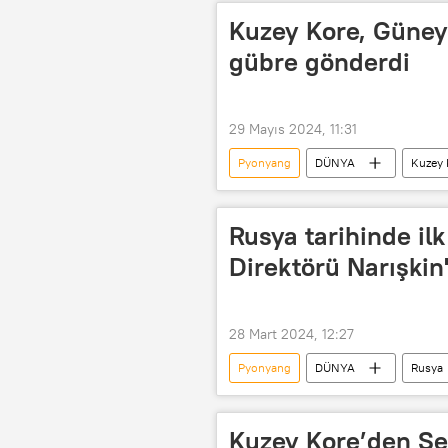
Kuzey Kore, Güney
gübre gönderdi
29 Mayıs 2024, 11:31
Pyonyang
DÜNYA
Kuzey 
Balon
Rusya tarihinde ilk
Direktörü Narışkin
28 Mart 2024, 12:27
Pyonyang
DÜNYA
Rusya
İstihbarat
Kore Merkezi Habe
Kuzey Kore’den Seul