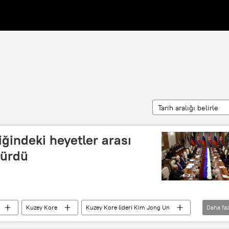
Tarih aralığı belirle
iğindeki heyetler arası
sürdü
Kuzey Kore
Kuzey Kore lideri Kim Jong Un
Daha faz
Diplomasi