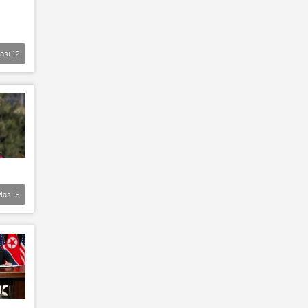
lası
12
lası
5