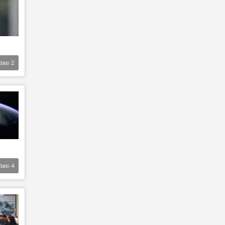
lası
2
lası
4