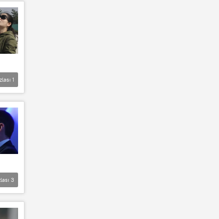
zlası
1
lası
3