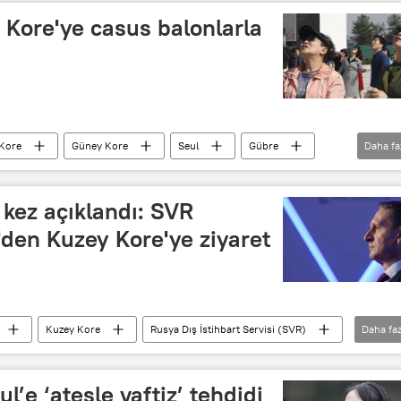
 Kore'ye casus balonlarla
Kore
Güney Kore
Seul
Gübre
Daha fa
 kez açıklandı: SVR
'den Kuzey Kore'ye ziyaret
Kuzey Kore
Rusya Dış İstihbart Servisi (SVR)
Daha faz
r Ajansı (KCNA)
Moskova
’e ‘ateşle vaftiz’ tehdidi