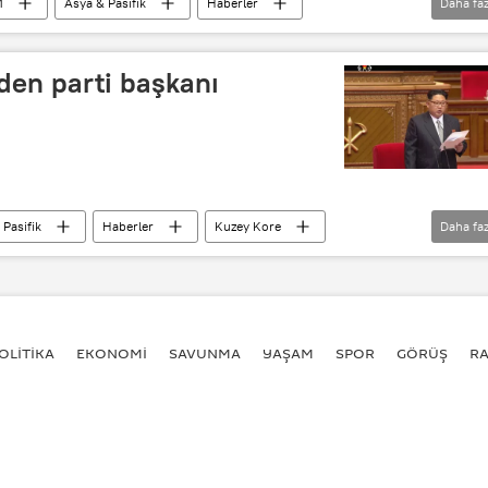
M
Asya & Pasifik
Haberler
Daha faz
nting Yankee
Counter Strike
Call Of Duty
den parti başkanı
 Pasifik
Haberler
Kuzey Kore
Daha faz
zey Kore)
parti başkanı
OLİTİKA
EKONOMİ
SAVUNMA
YAŞAM
SPOR
GÖRÜŞ
R