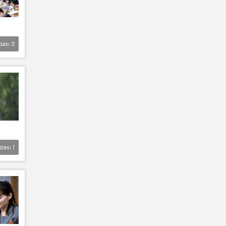
lası
3
zlası
1