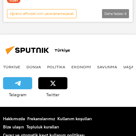
Özel
öğrenci affından kim yararlanamayacak
Daha fazlası
6
TÜRKİYE
YÖK
Sputnik Türkiye
Öğrenci
öğrenci affından kim yararlanacak
Türkiye
öğrenci affı kapsamı
TÜRKIYE
DÜNYA
POLİTİKA
EKONOMİ
SAVUNMA
YAŞA
Telegram
Twitter
Hakkımızda
Frekanslarımız
Kullanım koşulları
Bize ulaşın
Topluluk kuralları
Çerez ve otomatik kayıt kullanım politikası