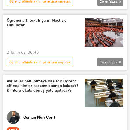
öğrenci affından kim yararlanamayacak
Daha fazlası
3
TÜRKİYE
Öğrenci affı
öğrenci affı kapsamı
Öğrenci affı teklifi yarın Meclis'e
sunulacak
2 Temmuz, 00:40
öğrenci affından kim yararlanamayacak
Daha fazlası
6
TÜRKİYE
Meclis
Türkiye Büyük Millet Meclisi (TBMM)
Ayrıntılar belli olmaya başladı: Öğrenci
affında kimler kapsam dışında kalacak?
Öğrenci affı
öğrenci affı kapsamı
Kimlere okula dönüş yolu açılacak?
öğrenci affından kim yararlanacak
Osman Nuri Cerit