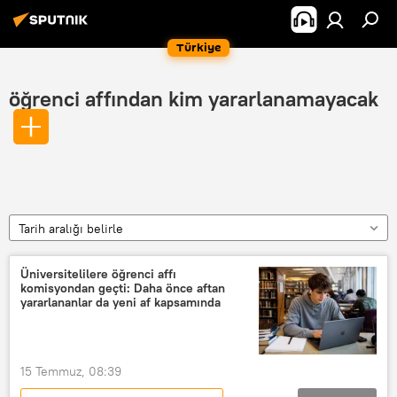
Türkiye
öğrenci affından kim yararlanamayacak
Tarih aralığı belirle
Üniversitelilere öğrenci affı
komisyondan geçti: Daha önce aftan
yararlananlar da yeni af kapsamında
15 Temmuz, 08:39