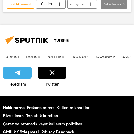
cadılık zanaati
TÜRKİYE
ece gürel
Daha fazlası
9
astrolog
astroloji
Klasik Astroloji
Mars
cadı
cadılık
cadılık eğitimi
Türkiye
hale nur özen
Belgrad Ormanı
TÜRKIYE
DÜNYA
POLİTİKA
EKONOMİ
SAVUNMA
YAŞA
Telegram
Twitter
Hakkımızda
Frekanslarımız
Kullanım koşulları
Bize ulaşın
Topluluk kuralları
Çerez ve otomatik kayıt kullanım politikası
Gizlilik Sözleşmesi
Privacy Feedback