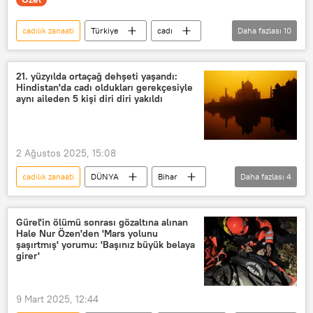
cadılık zanaati
Türkiye
cadı
Daha fazlası
10
Cadılar Bayramı
cadılık
cadı avı
Cadılar Bayramı
21. yüzyılda ortaçağ dehşeti yaşandı:
Hindistan'da cadı oldukları gerekçesiyle
cadılık eğitimi
YAŞAM
aynı aileden 5 kişi diri diri yakıldı
Sivas
Anadolu
Kara Fatma
Zara
2 Ağustos 2025, 15:08
cadılık zanaati
DÜNYA
Bihar
Daha fazlası
4
Hindistan
cadı
cadı avı
cadılık
Gürel'in ölümü sonrası gözaltına alınan
Hale Nur Özen'den 'Mars yolunu
şaşırtmış' yorumu: 'Başınız büyük belaya
girer'
9 Mart 2025, 12:44