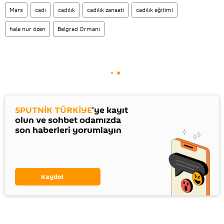
Mars
cadı
cadılık
cadılık zanaati
cadılık eğitimi
hale nur özen
Belgrad Ormanı
SPUTNİK TÜRKİYE
'ye kayıt
olun ve sohbet odamızda
son haberleri yorumlayın
Kaydol