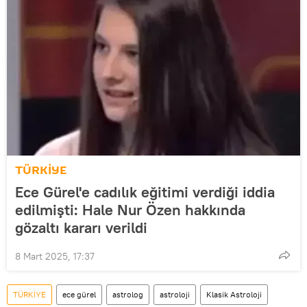
TÜRKİYE
Ece Gürel'e cadılık eğitimi verdiği iddia
edilmişti: Hale Nur Özen hakkında
gözaltı kararı verildi
8 Mart 2025, 17:37
TÜRKİYE
ece gürel
astrolog
astroloji
Klasik Astroloji