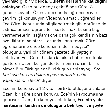
yayınladığı bir videoda,
Gürel'in derslerine katıldığını
anlatıyor
. Özen bu videoyu çektiğinde Gürel 3
gündür kayıptı. Özen videosunda, öğrencileriyle
çevrim içi konuşuyor. Videonun amacı, öğrencileri
Ece Gürel konusunda bilgilendirmek gibi görünse de
aslında amacı, öğrencileri susturmak, basına bilgi
vermemelerini sağlamak ve daha çok kendisinin bazı
özelliklerini anlatarak, aslında korkutmak. Gürel,
öğrencilerine önce kendisinin de "medyacı"
olduğunu, yani bir dönem gazetecilik yaptığını
anlatıyor. Ece Gürel hakkında çıkan haberlere tepki
gösteren Özen, kurşun döktürmenin ruhani bir iş
olmadığını Türk geleneği olduğunu anlatıyor, "
Ece
herkese kurşun dökerdi para almazdı, bağış
yapılmasını isterdi
" diyor.
Ece'nin kendisiyle 1-2 yıldır birlikte olduğunu anlatan
Özen, bir süre sonra konuyu, Ece'nin kaybolmasına
getiriyor. Özen, bu konuyu anlatırken
, Ece'nin yıldız
haritasının kendisinde olduğunu belirtiyor ve şöyle