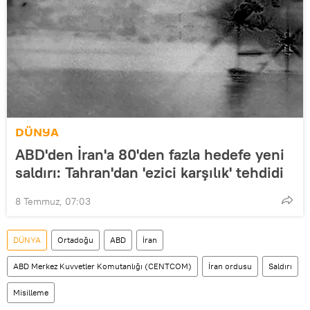
DÜNYA
ABD'den İran'a 80'den fazla hedefe yeni
saldırı: Tahran'dan 'ezici karşılık' tehdidi
8 Temmuz, 07:03
DÜNYA
Ortadoğu
ABD
İran
ABD Merkez Kuvvetler Komutanlığı (CENTCOM)
İran ordusu
Saldırı
Misilleme