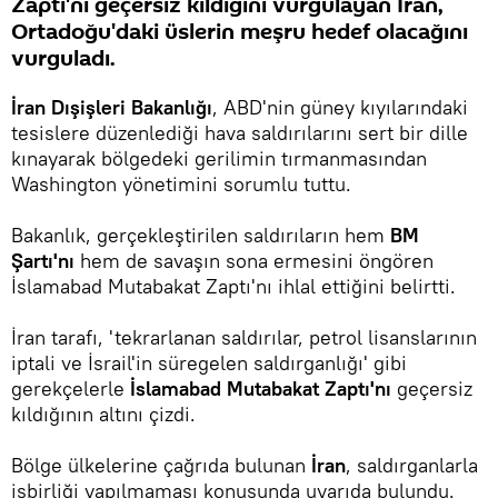
Zaptı'nı geçersiz kıldığını vurgulayan İran,
Ortadoğu'daki üslerin meşru hedef olacağını
vurguladı.
İran Dışişleri Bakanlığı
, ABD'nin güney kıyılarındaki
tesislere düzenlediği hava saldırılarını sert bir dille
kınayarak bölgedeki gerilimin tırmanmasından
Washington yönetimini sorumlu tuttu.
Bakanlık, gerçekleştirilen saldırıların hem
BM
Şartı'nı
hem de savaşın sona ermesini öngören
İslamabad Mutabakat Zaptı'nı ihlal ettiğini belirtti.
İran tarafı, 'tekrarlanan saldırılar, petrol lisanslarının
iptali ve İsrail'in süregelen saldırganlığı' gibi
gerekçelerle
İslamabad Mutabakat Zaptı'nı
geçersiz
kıldığının altını çizdi.
Bölge ülkelerine çağrıda bulunan
İran
, saldırganlarla
işbirliği yapılmaması konusunda uyarıda bulundu.