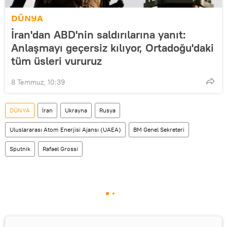
DÜNYA
İran'dan ABD'nin saldırılarına yanıt:
Anlaşmayı geçersiz kılıyor, Ortadoğu'daki
tüm üsleri vururuz
8 Temmuz, 10:39
DÜNYA
İran
Ukrayna
Rusya
Uluslararası Atom Enerjisi Ajansı (UAEA)
BM Genel Sekreteri
Sputnik
Rafael Grossi