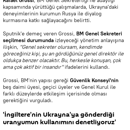
Rafael Grossi
, BM Genel Sekreterliği'ne adaylığı
kapsamında yürüttüğü çalışmalarda, Ukrayna'daki
deneyimlerinin kurumun Rusya ile diyalog
kurmasına katkı sağlayacağını belirtti.
Sputnik'e demeç veren Grossi,
BM Genel Sekreteri
seçilmesi durumunda
izleyeceği yönetim anlayışına
ilişkin,
"Genel sekreter olursam, kendimde
göreceğiniz kişi, şu an gördüğünüz genel direktör ile
oldukça benzer olacaktır. Bu, herkesle konuşan, çok
ama çok aktif bir insandır"
ifadelerini kullandı.
Grossi, BM'nin yapısı gereği
Güvenlik Konseyi'nin
beş daimi üyesi, geçici üyeler ve Genel Kurul ile
farklı düzeylerde etkileşim içerisinde olması
gerektiğini vurguladı.
'İngiltere'nin Ukrayna'ya gönderdiği
uranyumun kullanımını denetliyoruz'