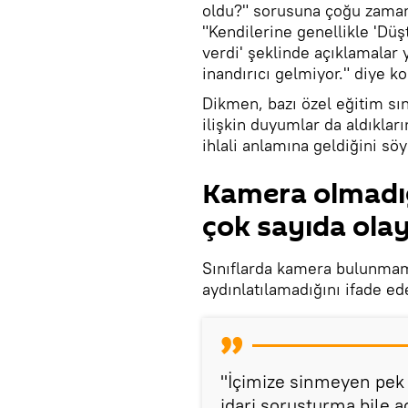
oldu?" sorusuna çoğu zaman 
"Kendilerine genellikle 'Düşt
verdi' şeklinde açıklamalar y
inandırıcı gelmiyor." diye k
Dikmen, bazı özel eğitim sın
ilişkin duyumlar da aldıklar
ihlali anlamına geldiğini söy
Kamera olmadığ
çok sayıda olay
Sınıflarda kamera bulunmam
aydınlatılamadığını ifade e
"İçimize sinmeyen pek 
idari soruşturma bile a