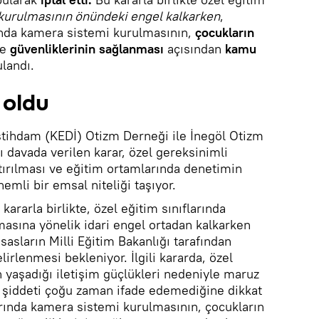
kurulmasının önündeki engel kalkarken
,
rında kamera sistemi kurulmasının,
çocukların
e
güvenliklerinin sağlanması
açısından
kamu
landı.
 oldu
İstihdam (KEDİ) Otizm Derneği ile İnegöl Otizm
 davada verilen karar, özel gereksinimli
rtırılması ve eğitim ortamlarında denetimin
emli bir emsal niteliği taşıyor.
 kararla birlikte, özel eğitim sınıflarında
asına yönelik idari engel ortadan kalkarken
sasların Milli Eğitim Bakanlığı tarafından
irlenmesi bekleniyor. İlgili kararda, özel
 yaşadığı iletişim güçlükleri nedeniyle maruz
ve şiddeti çoğu zaman ifade edemediğine dikkat
arında kamera sistemi kurulmasının, çocukların