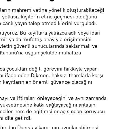
ların mahremiyetine yönelik oluşturabileceği
 yetkisiz kişilerin eline geçmesi olduğunu
canlı yayın talep etmediklerini vurguladı.
tiyoruz. Bu kayıtlara yalnızca adli veya idari
ir ya da müfettiş onayıyla erişilmesini
letin güvenli sunucularında saklanmalı ve
ı Kanunu'na uygun şekilde muhafaza
a çocukları değil, görevini hakkıyla yapan
ı ifade eden Dikmen, haksız ithamlarla karşı
in kayıtların en önemli güvence olacağını
ayı ve iftiraları önleyeceğini ve aynı zamanda
n yükselmesine katkı sağlayacağını anlatan
ciler hem de eğitimciler açısından koruyucu
 dile getirdi.
ığından Danıştay kararının uygulanabilmesi