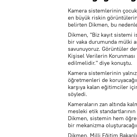
Kamera sistemlerinin çocuk
en büyük riskin görüntülerin
belirten Dikmen, bu nedenle 
Dikmen, "Biz kayıt sistemi is
bir vaka durumunda mülki am
savunuyoruz. Görüntüler dev
Kişisel Verilerin Korunmas
edilmelidir." diye konuştu.
Kamera sistemlerinin yalnızc
öğretmenleri de koruyacağın
karşıya kalan eğitimciler iç
söyledi.
Kameraların zan altında kalm
mesleki etik standartlarını
Dikmen, sistemin hem öğren
bir mekanizma oluşturacağını
Dikmen, Milli Eğitim Bakanl