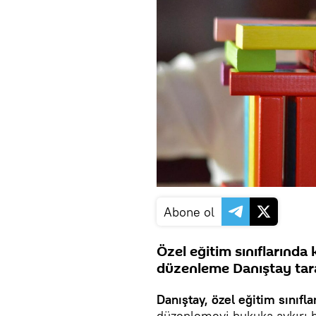
Abone ol
Özel eğitim sınıflarında
düzenleme Danıştay taraf
Danıştay,
özel eğitim sınıfla
düzenlemeyi hukuka aykırı 