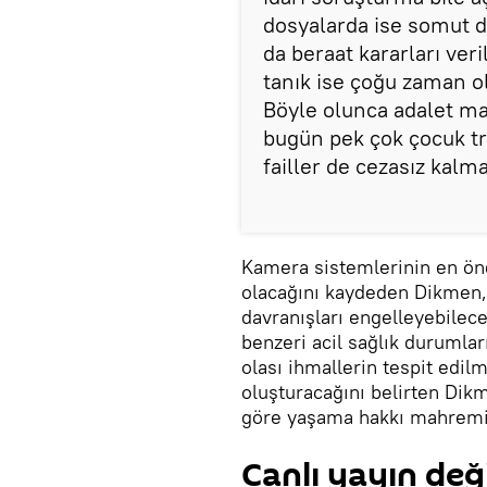
dosyalarda ise somut del
da beraat kararları ver
tanık ise çoğu zaman ola
Böyle olunca adalet ma
bugün pek çok çocuk tr
failler de cezasız kalma
Kamera sistemlerinin en önem
olacağını kaydeden Dikmen, k
davranışları engelleyebilec
benzeri acil sağlık durumla
olası ihmallerin tespit edil
oluşturacağını belirten Dik
göre yaşama hakkı mahremiy
Canlı yayın deği