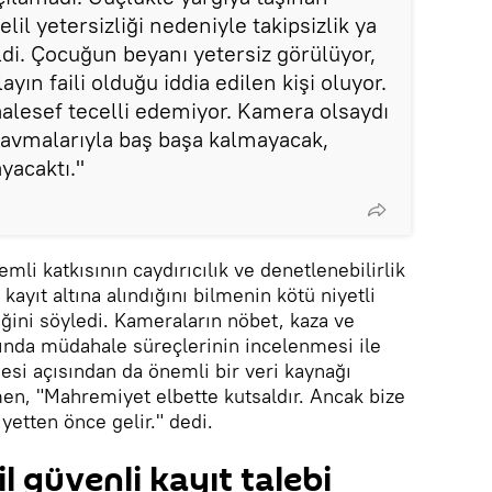
il yetersizliği nedeniyle takipsizlik ya
ildi. Çocuğun beyanı yetersiz görülüyor,
yın faili olduğu iddia edilen kişi oluyor.
alesef tecelli edemiyor. Kamera olsaydı
avmalarıyla baş başa kalmayacak,
yacaktı."
li katkısının caydırıcılık ve denetlenebilirlik
ayıt altına alındığını bilmenin kötü niyetli
eğini söyledi. Kameraların nöbet, kaza ve
rında müdahale süreçlerinin incelenmesi ile
mesi açısından da önemli bir veri kaynağı
men, "Mahremiyet elbette kutsaldır. Ancak bize
etten önce gelir." dedi.
l güvenli kayıt talebi