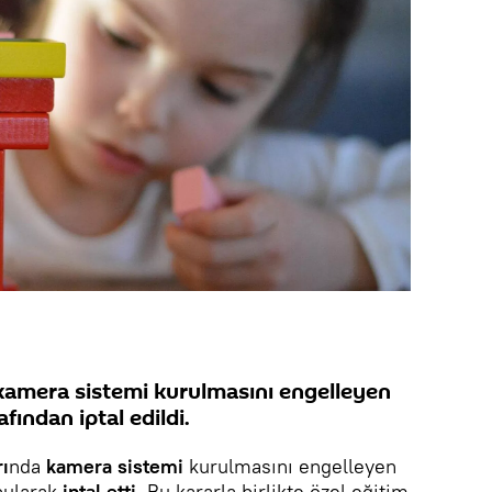
 kamera sistemi kurulmasını engelleyen
ından iptal edildi.
rı
nda
kamera sistemi
kurulmasını engelleyen
bularak
iptal etti.
Bu kararla birlikte özel eğitim