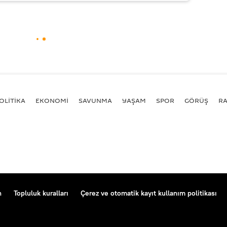
OLİTİKA
EKONOMİ
SAVUNMA
YAŞAM
SPOR
GÖRÜŞ
R
n
Topluluk kuralları
Çerez ve otomatik kayıt kullanım politikası