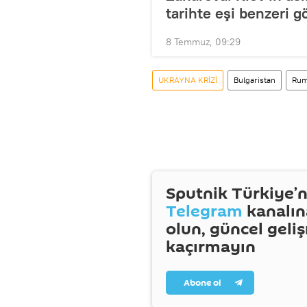
tarihte eşi benzeri 
8 Temmuz, 09:29
UKRAYNA KRİZİ
Bulgaristan
Rum
Sputnik Türkiye’n
Telegram
kanalın
olun, güncel geli
kaçırmayın
Abone ol