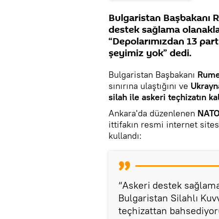
Bulgaristan Başbakanı R
destek sağlama olanaklar
“Depolarımızdan 13 parti
şeyimiz yok” dedi.
Bulgaristan Başbakanı
Rume
sınırına ulaştığını ve
Ukrayn
silah ile askeri teçhizatın k
Ankara'da düzenlenen
NATO
ittifakın resmi internet site
kullandı:
“Askeri destek sağlama
Bulgaristan Silahlı Kuv
teçhizattan bahsediyor