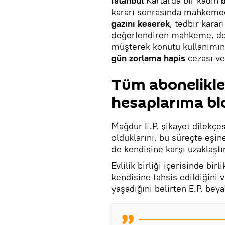
İ
stanbul
Kartal'da bir kadın
kararı sonrasında mahkemec
gazını keserek
, tedbir kararı
değerlendiren mahkeme, doğ
müşterek konutu kullanımın
gün zorlama hapis
cezası ve
Tüm abonelikleri
hesaplarıma bl
Mağdur E.P. şikayet dilekçe
olduklarını, bu süreçte eşine
de kendisine karşı uzaklaştır
Evlilik birliği içerisinde bi
kendisine tahsis edildiğini
yaşadığını belirten E.P, beya