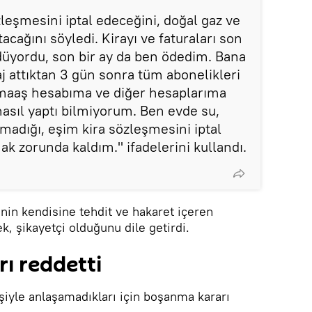
zleşmesini iptal edeceğini, doğal gaz ve
acağını söyledi. Kirayı ve faturaları son
ödüyordu, son bir ay da ben ödedim. Bana
j attıktan 3 gün sonra tüm abonelikleri
 maaş hesabıma ve diğer hesaplarıma
asıl yaptı bilmiyorum. Ben evde su,
lmadığı, eşim kira sözleşmesini iptal
mak zorunda kaldım." ifadelerini kullandı.
.P'nin kendisine tehdit ve hakaret içeren
ek, şikayetçi olduğunu dile getirdi.
ı reddetti
eşiyle anlaşamadıkları için boşanma kararı