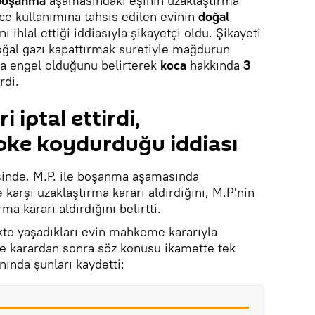
boşanma
aşamasındaki eşinin uzaklaştırma
e kullanımına tahsis edilen evinin
doğal
nı ihlal ettiği iddiasıyla şikayetçi oldu. Şikayeti
al gazı kapattırmak suretiyle mağdurun
a engel olduğunu belirterek
koca
hakkında
3
rdi.
 iptal ettirdi,
oke koydurduğu iddiası
sinde, M.P. ile boşanma aşamasında
 karşı uzaklaştırma kararı aldırdığını, M.P'nin
ma kararı aldırdığını belirtti.
rlikte yaşadıkları evin mahkeme kararıyla
 ve karardan sonra söz konusu ikamette tek
nında şunları kaydetti: