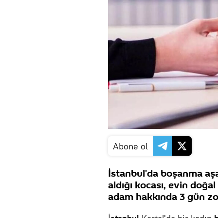
Abone ol
İstanbul'da boşanma aşa
aldığı kocası, evin doğal
adam hakkında 3 gün zor