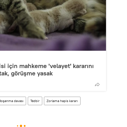
si için mahkeme 'velayet' kararını
rtak, görüşme yasak
Boşanma davası
Tedbir
Zorlama hapis kararı