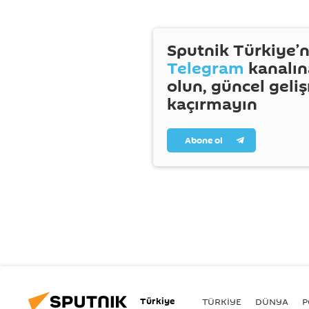
Sputnik Türkiye’n
Telegram
kanalın
olun, güncel geli
kaçırmayın
Abone ol
Türkiye
TÜRKIYE
DÜNYA
P