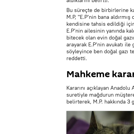
aldıklarını belirtti.
Bu süreçte de birbirlerine ka
M.P, "E.P'nin bana aldırmış
kendisine tahsis edildiği i
E.P'nin ailesinin yanında k
bitecek olan evin doğal gaz
arayarak E.P'nin avukatı ile
söyleyince ben doğal gazı t
reddetti.
Mahkeme kararı
Kararını açıklayan Anadolu 
suretiyle mağdurun müştere
belirterek, M.P. hakkında 3 