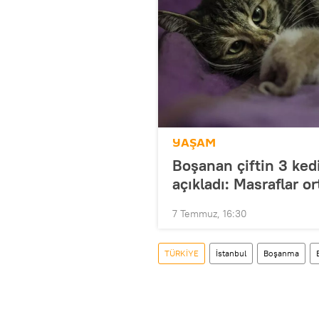
YAŞAM
Boşanan çiftin 3 kedi
açıkladı: Masraflar o
7 Temmuz, 16:30
TÜRKİYE
İstanbul
Boşanma