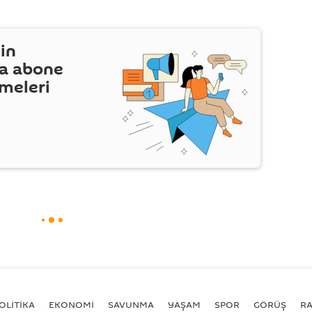
in
a abone
şmeleri
OLİTİKA
EKONOMİ
SAVUNMA
YAŞAM
SPOR
GÖRÜŞ
R