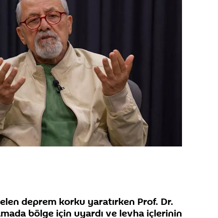
len deprem korku yaratırken Prof. Dr.
amada bölge için uyardı ve levha içlerinin