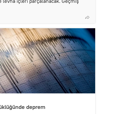
e levha içleri parçalanacak. Geçmiş
yüklüğünde deprem