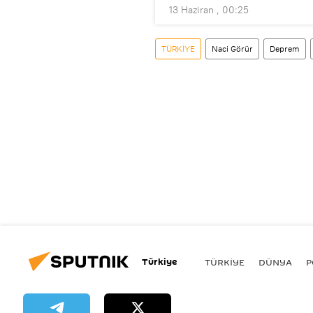
13 Haziran , 00:25
TÜRKİYE
Naci Görür
Deprem
Türkiye
TÜRKIYE
DÜNYA
P