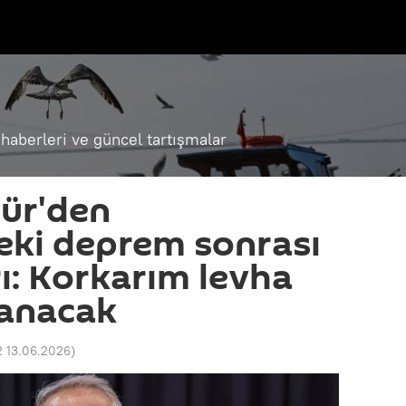
haberleri ve güncel tartışmalar
rür'den
eki deprem sonrası
ı: Korkarım levha
lanacak
2 13.06.2026
)