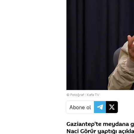
© Fotoğraf : Kafa TV
Abone ol
Gaziantep'te meydana ge
Naci Görür yaptığı açıkl