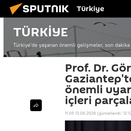
Türkiye
TÜRKİYE
Türkiye'de yaşanan önemli gelişmeler, son dakika 
Prof. Dr. Gö
Gaziantep't
önemli uyar
içleri parça
11:05 13.06.2026
(güncellendi:
12:1