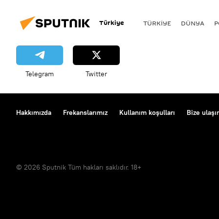
Türkiye
TÜRKIYE
DÜNYA
P
Telegram
Twitter
Hakkımızda
Frekanslarımız
Kullanım koşulları
Bize ulaşı
© 2026 Sputnik Tüm hakları saklıdır. 18+