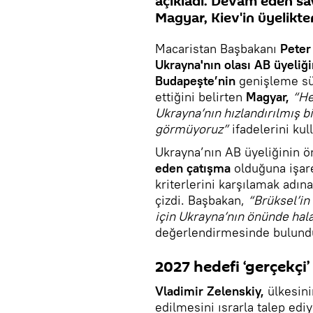
açıkladı. Devam eden sa
Magyar, Kiev'in üyelikt
Macaristan Başbakanı
Peter
Ukrayna'nın olası AB üyeliğ
Budapeşte’nin
genişleme sür
ettiğini belirten
Magyar,
“He
Ukrayna’nın hızlandırılmış bi
görmüyoruz”
ifadelerini kul
Ukrayna’nın AB üyeliğinin 
eden çatışma
olduğuna işar
kriterlerini karşılamak adın
çizdi. Başbakan,
“Brüksel’in
için Ukrayna’nın önünde hal
değerlendirmesinde bulund
2027 hedefi ‘gerçekç
Vladimir Zelenskiy,
ülkesin
edilmesini ısrarla talep ed