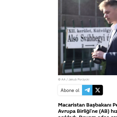
© AA / Jakub Porzycki
Abone ol
Macaristan Başbakanı Pe
Avrupa Birliği’ne (AB) hı