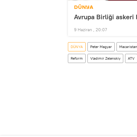
DÜNYA
Avrupa Birliği askeri
9 Haziran , 20:07
DÜNYA
Peter Magyar
Macarista
Reform
Vladimir Zelenskiy
ATV