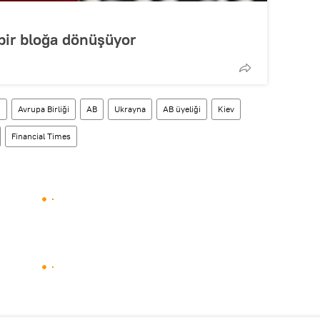
 bir bloğa dönüşüyor
n
Avrupa Birliği
AB
Ukrayna
AB üyeliği
Kiev
Financial Times