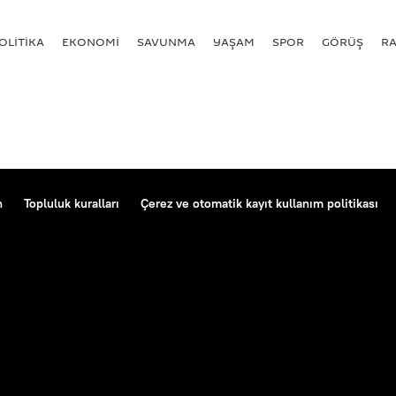
OLİTİKA
EKONOMİ
SAVUNMA
YAŞAM
SPOR
GÖRÜŞ
R
n
Topluluk kuralları
Çerez ve otomatik kayıt kullanım politikası