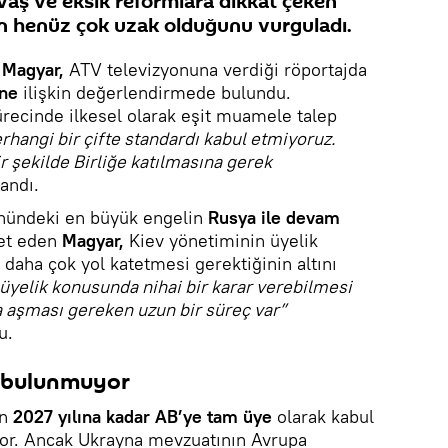
vaş ve eksik reformlara dikkat çeken
en henüz çok uzak olduğunu vurguladı.
 Magyar,
ATV televizyonuna verdiği röportajda
ine
ilişkin değerlendirmede bulundu.
ecinde ilkesel olarak eşit muamele talep
rhangi bir çifte standardı kabul etmiyoruz.
r şekilde Birliğe katılmasına gerek
landı.
önündeki en büyük engelin
Rusya ile devam
et eden
Magyar,
Kiev yönetiminin üyelik
a daha çok yol katetmesi gerektiğinin altını
 üyelik konusunda nihai bir karar verebilmesi
a aşması gereken uzun bir süreç var”
u.
i’ bulunmuyor
in
2027 yılına kadar AB’ye tam üye
olarak kabul
iyor. Ancak Ukrayna mevzuatının Avrupa