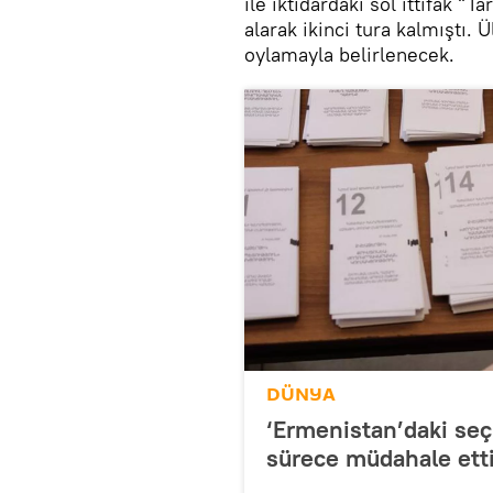
ile iktidardaki sol ittifak “T
alarak ikinci tura kalmıştı. Ü
oylamayla belirlenecek.
DÜNYA
‘Ermenistan’daki seçi
sürece müdahale etti