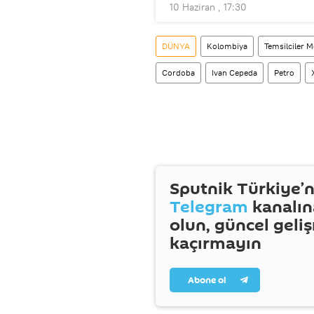
10 Haziran , 17:30
DÜNYA
Kolombiya
Temsilciler M
Cordoba
Ivan Cepeda
Petro
Sputnik Türkiye’n
Telegram
kanalın
olun, güncel geli
kaçırmayın
Abone ol