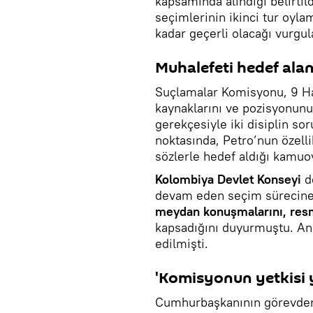
kapsamında alındığı belirtil
seçimlerinin ikinci tur oy
kadar geçerli olacağı vurgul
Muhalefeti hedef ala
Suçlamalar Komisyonu, 9 H
kaynaklarını ve pozisyonunu
gerekçesiyle iki disiplin s
noktasında, Petro’nun özelli
sözlerle hedef aldığı kamuoy
Kolombiya Devlet Konseyi
d
devam eden seçim sürecine 
meydan konuşmalarını, resmi 
kapsadığını duyurmuştu. A
edilmişti.
'Komisyonun yetkisi y
Cumhurbaşkanının görevden 