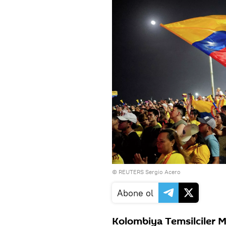
© REUTERS Sergio Acero
Abone ol
Kolombiya Temsilciler M