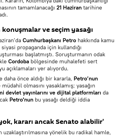
di. Kararın, Kolombiya'daki cumhurbaşkanlığı
lamasının tamamlanacağı
21 Haziran
tarihine
adı.
n konuşmalar ve seçim yasağı
aziran’da
Cumhurbaşkanı Petro
hakkında kamu
 siyasi propaganda için kullandığı
oruşturması başlatmıştı. Soruşturmanın odak
kle
Cordoba
bölgesinde muhalefeti sert
u açıklamaları yer alıyordu.
e daha önce aldığı bir kararla,
Petro’nun
müdahil olmasını yasaklamış; yasağın
devlet yayınlarını ve dijital platformları
da
ncak
Petro'nun
bu yasağı deldiği iddia
ok, kararı ancak Senato alabilir'
uzaklaştırılmasına yönelik bu radikal hamle,