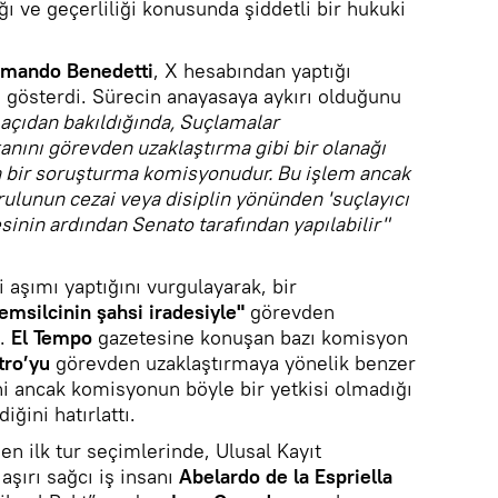
ğı ve geçerliliği konusunda şiddetli bir hukuki
mando Benedetti
, X hesabından yaptığı
i gösterdi. Sürecin anayasaya aykırı olduğunu
açıdan bakıldığında, Suçlamalar
ını görevden uzaklaştırma gibi bir olanağı
ca bir soruşturma komisyonudur. Bu işlem ancak
rulunun cezai veya disiplin yönünden 'suçlayıcı
inin ardından Senato tarafından yapılabilir"
aşımı yaptığını vurgulayarak, bir
temsilcinin şahsi iradesiyle"
görevden
i.
El Tempo
gazetesine konuşan bazı komisyon
tro’yu
görevden uzaklaştırmaya yönelik benzer
ni ancak komisyonun böyle bir yetkisi olmadığı
iğini hatırlattı.
n ilk tur seçimlerinde, Ulusal Kayıt
şırı sağcı iş insanı
Abelardo de la Espriella