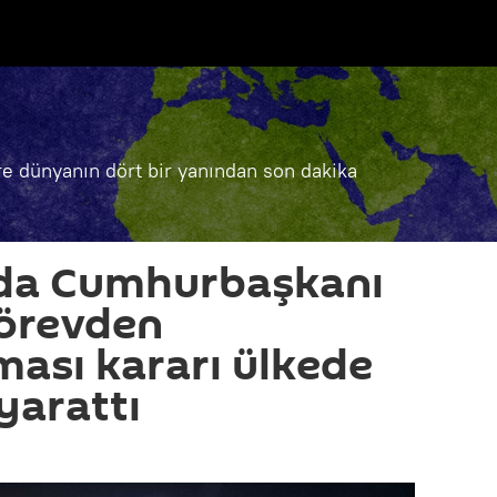
e dünyanın dört bir yanından son dakika
da Cumhurbaşkanı
görevden
ması kararı ülkede
yarattı