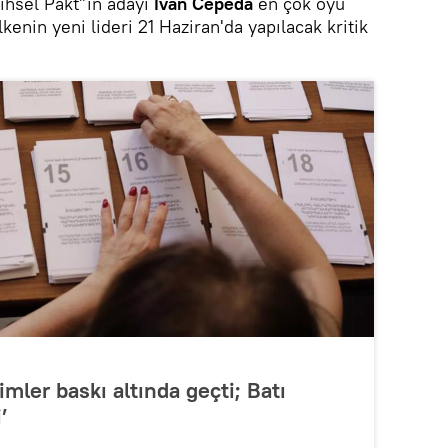
arihsel Pakt”ın adayı
Ivan Cepeda
en çok oyu
lkenin yeni lideri 21 Haziran'da yapılacak kritik
mler baskı altında geçti; Batı
’