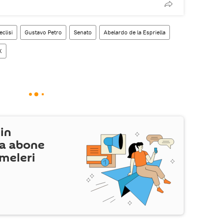
eclisi
Gustavo Petro
Senato
Abelardo de la Espriella
X
in
a abone
şmeleri