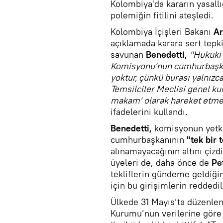
Kolombiya'da kararın yasallı
polemiğin fitilini ateşledi.
Kolombiya İçişleri Bakanı
Ar
açıklamada karara sert tepk
savunan
Benedetti,
"Hukuki 
Komisyonu'nun cumhurbaşkan
yoktur, çünkü burası yalnız
Temsilciler Meclisi genel ku
makam' olarak hareket etmes
ifadelerini kullandı.
Benedetti,
komisyonun yetki 
cumhurbaşkanının
"tek bir 
alınamayacağının altını çizd
üyeleri de, daha önce de
Pe
tekliflerin gündeme geldiği
için bu girişimlerin reddedild
Ülkede 31 Mayıs’ta düzenlene
Kurumu’nun verilerine göre a