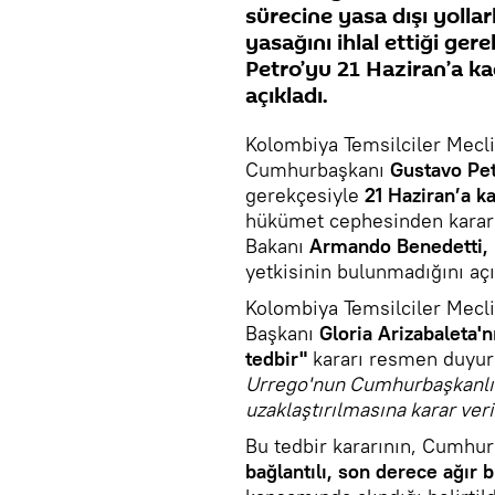
sürecine yasa dışı yolla
yasağını ihlal ettiği g
Petro’yu 21 Haziran’a ka
açıkladı.
Kolombiya Temsilciler Mecl
Cumhurbaşkanı
Gustavo Pet
gerekçesiyle
21 Haziran’a 
hükümet cephesinden kararın 
Bakanı
Armando Benedetti,
yetkisinin bulunmadığını açı
Kolombiya Temsilciler Mecl
Başkanı
Gloria Arizabaleta'
tedbir"
kararı resmen duyur
Urrego'nun Cumhurbaşkanlığ
uzaklaştırılmasına karar veri
Bu tedbir kararının, Cumhu
bağlantılı, son derece ağır b