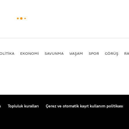
OLİTİKA
EKONOMİ
SAVUNMA
YAŞAM
SPOR
GÖRÜŞ
R
n
Topluluk kuralları
Çerez ve otomatik kayıt kullanım politikası