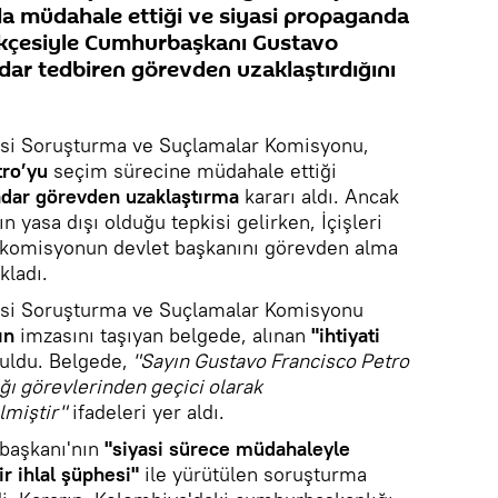
rla müdahale ettiği ve siyasi propaganda
erekçesiyle Cumhurbaşkanı Gustavo
dar tedbiren görevden uzaklaştırdığını
isi Soruşturma ve Suçlamalar Komisyonu,
ro’yu
seçim sürecine müdahale ettiği
kadar görevden uzaklaştırma
kararı aldı. Ancak
yasa dışı olduğu tepkisi gelirken, İçişleri
komisyonun devlet başkanını görevden alma
kladı.
isi Soruşturma ve Suçlamalar Komisyonu
nın
imzasını taşıyan belgede, alınan
"ihtiyati
uldu. Belgede,
"Sayın Gustavo Francisco Petro
ı görevlerinden geçici olarak
lmiştir"
ifadeleri yer aldı.
rbaşkanı'nın
"siyasi sürece müdahaleyle
ir ihlal şüphesi"
ile yürütülen soruşturma