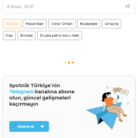
4 Nisan, 16:47
DÜNYA
Macaristan
Viktor Orban
Budapeşte
Ukrayna
Kiev
Brüksel
Drujba petrol boru hattı
Sputnik Türkiye’nin
Telegram
kanalına abone
olun, güncel gelişmeleri
kaçırmayın
Abone ol