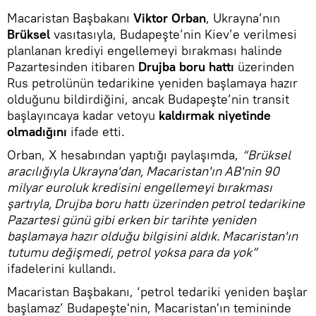
Macaristan Başbakanı
Viktor Orban
, Ukrayna’nın
Brüksel
vasıtasıyla, Budapeşte’nin Kiev’e verilmesi
planlanan krediyi engellemeyi bırakması halinde
Pazartesinden itibaren
Drujba boru hattı
üzerinden
Rus petrolünün tedarikine yeniden başlamaya hazır
olduğunu bildirdiğini, ancak Budapeşte’nin transit
başlayıncaya kadar vetoyu
kaldırmak niyetinde
olmadığını
ifade etti.
Orban, X hesabından yaptığı paylaşımda,
“Brüksel
aracılığıyla Ukrayna'dan, Macaristan'ın AB'nin 90
milyar euroluk kredisini engellemeyi bırakması
şartıyla, Drujba boru hattı üzerinden petrol tedarikine
Pazartesi günü gibi erken bir tarihte yeniden
başlamaya hazır olduğu bilgisini aldık. Macaristan'ın
tutumu değişmedi, petrol yoksa para da yok”
ifadelerini kullandı.
Macaristan Başbakanı, ‘petrol tedariki yeniden başlar
başlamaz’ Budapeşte'nin, Macaristan'ın temininde