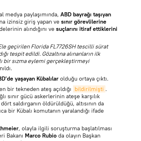
yal medya paylaşımında,
ABD bayrağı taşıyan
na izinsiz giriş yapan ve
sınır görevlilerine
adelerinin alındığını ve
suçlarını itiraf ettiklerini
Ele geçirilen Florida FL7726SH tescilli sürat
dığı tespit edildi. Gözaltına alınanların ilk
lı bir sızma eylemi gerçekleştirmeyi
nıldı.
D’de yaşayan Kübalılar
olduğu ortaya çıktı.
en bir tekneden ateş açıldığı
bildirilmişti
.
ğlı sınır gücü askerlerinin ateşe karşılık
ört saldırganın öldürüldüğü, altısının da
rıca bir Kübalı komutanın yaralandığı ifade
thmeier
, olayla ilgili soruşturma başlatılması
eri Bakanı
Marco Rubio
da olayın Başkan