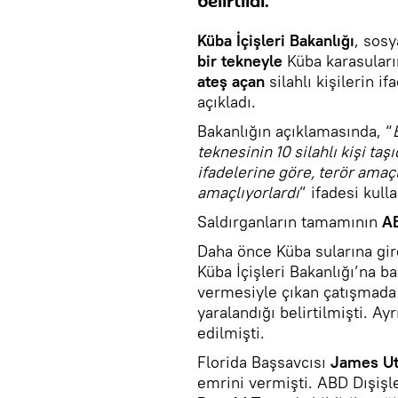
belirtildi.
Küba İçişleri Bakanlığı
, sos
bir tekneyle
Küba karasuları
ateş açan
silahlı kişilerin if
açıkladı.
Bakanlığın açıklamasında, “
teknesinin 10 silahlı kişi taşı
ifadelerine göre, terör amaç
amaçlıyorlardı
” ifadesi kulla
Saldırganların tamamının
AB
Daha önce Küba sularına gir
Küba İçişleri Bakanlığı’na ba
vermesiyle çıkan çatışmada d
yaralandığı belirtilmişti. Ay
edilmişti.
Florida Başsavcısı
James U
emrini vermişti. ABD Dışişl