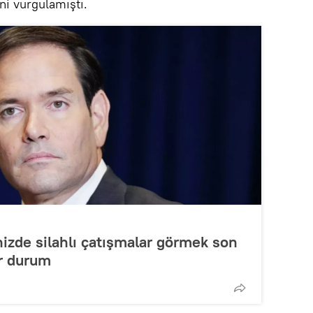
ini vurgulamıştı.
nizde silahlı çatışmalar görmek son
ir durum