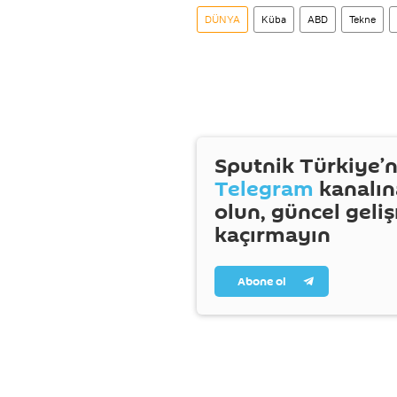
DÜNYA
Küba
ABD
Tekne
Sputnik Türkiye’n
Telegram
kanalın
olun, güncel geli
kaçırmayın
Abone ol