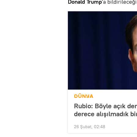
Donald Trump
'a bildirileceğ
DÜNYA
Rubio: Böyle açık de
derece alışılmadık b
26 Şubat, 02:48