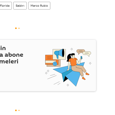
Florida
Saldırı
Marco Rubio
in
a abone
şmeleri