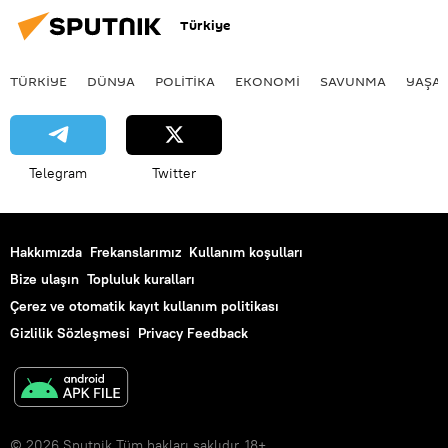
Türkiye
TÜRKIYE
DÜNYA
POLİTİKA
EKONOMİ
SAVUNMA
YAŞA
Telegram
Twitter
Hakkımızda
Frekanslarımız
Kullanım koşulları
Bize ulaşın
Topluluk kuralları
Çerez ve otomatik kayıt kullanım politikası
Gizlilik Sözleşmesi
Privacy Feedback
© 2026 Sputnik Tüm hakları saklıdır. 18+